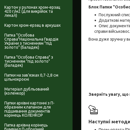
Блок Папки "Особис
Картон у рулонах хром-ерзац
420 г/м2 (для викрійок та
Послужний списо
лекал)
Додаткові матер
Картон хром-ерзац в аркушах
Опис документів
справи військово
Папка "Особова
Вона дуже зручна у в
Справа"Національна Гвардія
України з тисненням "під
золото" (баладек)
Папка "Особова Справа" з
тисненням "під золото"
(баладек)
Папки на зав'язках 0,7-2,8 см
цільнокроєні
Матеріал дубльований
(коленкор)
Зверніть увагу, що
Папки архівні картонні з П-
образним клапаном для
підшивання документів
корінець КОЛЕНКОР
Наступні методи
Папка архівна корінець
Бумвініл П-образний
Пром-оплата (П