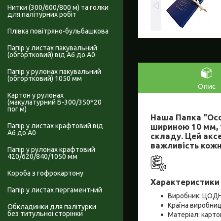
Нитки (300/600/800 м) та голки
для палітурних робіт
Плівка повітряно-бульбашкова
Папір у листах пакувальний
(обгортковий) від А6 до А0
Папір у рулонах пакувальний
(обгортковий) 1050 мм
Опис
Картон у рулонах
(макулатурний Б-300/350*20
пог.м)
Наша Папка "Осо
шириною 10 мм, 
Папір у листах крафтовий від
А6 до А0
складу. Цей аксе
важливість кожно
Папір у рулонах крафтовий
420/620/840/1050 мм
Короба з гофрокартону
Характеристики 
Папір у листах пергаментний
Виробник: ЦОДН
Країна виробниц
Обкладинки для палітурки
без титульноі сторінки
Матеріал: карто