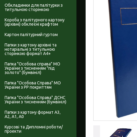
Обкладинки для палітурки з
титульною сторінкою
Короба з палітурного картону
(архівні) обклеєні крафтом
Картон палітурний гуртом
Папки з картону архівні та
нотаріальні з титульною
сторінкою формат А4+
Папка "Особова справа" МО
України з тисненням "під
золото" (бумвініл)
Папка "Особова Справа" МО
України з PP покриттям
Папка "Особова Справа" ДСНС
України з тисненням (бумвініл)
Папки з картону формат А3,
А2, А1, А0
Курсові та Дипломні роботи/
проекти