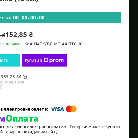
0
0
0
0
0
0
0
0
илось
152,85 ₴
 ₴
о відправки
Код:
ПАПК/ЛД-МТ-А4-ПТС-10-1
пити
Купити з
) 355-25-84
р Анастасія
m)
ії підключені електронні платежі. Тепер ви можете купити
й товар не покидаючи сайту.