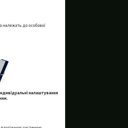
що належать до особової
 індивідуальні налаштування
ини.
я платіжною системою