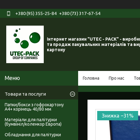
+380 (95) 355-25-84
+380 (73) 317-67-54
Інтернет магазин "UTEC - PACK" - вироб
та продаж пакувальних матеріалів та ви
картону
Головна
Про нас
То
Товари та послуги
Папки/бокси з гофрокартону
А4+ корінець 40/80 мм
–31%
Матеріали для палітурки
(бумвініл/коленкор Европа)
Обладнання для палітурки