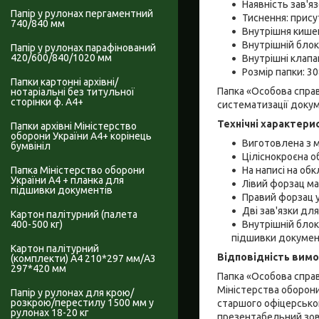
Наявність зав'яз
Папір у рулонах пергаментний
Тиснення: прису
740/840 мм
Внутрішня кишен
Внутрішній блок
Папір у рулонах парафінований
420/600/840/1020 мм
Внутрішні клапа
Розмір папки: 
Папки картонні архівні/
Папка «Особова справ
нотаріальні без титульної
сторінки ф. А4+
систематизації докум
Технічні характери
Папки архівні Міністерство
оборони України А4+ корінець
Виготовлена з м
бумвініл
Ціліснокроєна о
На написі на об
Папка Міністерство оборони
України А4 + планка для
Лівий форзац м
підшивки документів
Правий форзац у
Дві зав'язки для
Картон палітурний (палета
Внутрішній блок
400-500 кг)
підшивки докумен
Картон палітурний
Відповідність вим
(комплекти) А4 210*297 мм/А3
297*420 мм
Папка «Особова справ
Міністерства оборони
Папір у рулонах для крою/
розкрою/перестилу 1500 мм у
старшого офіцерськог
рулонах 18-20 кг
презентабельний зовн