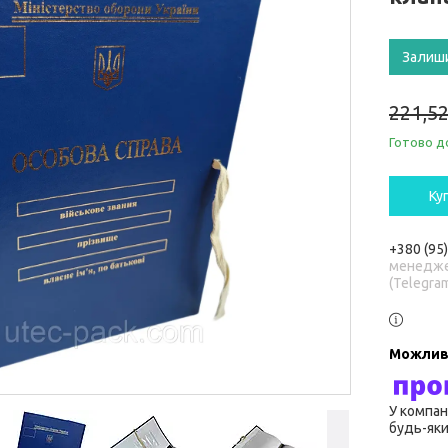
Залиш
221,52
Готово д
Ку
+380 (95
менедже
(Telegra
У компан
будь-яки