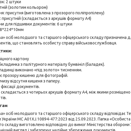
ок: 2 штуки
тній (золотим кольором)
я: присутня (виготовлена з прозорого поліпропілену)
: присутній (складається з аркушів формату А4)
ни для підшивки документів: 6 штуки
308*224*10мм
а» осіб молодшого та старшого офіцерського складу призначена дл
ентів, що становлять особисту справу військовослужбовця.
стики:
іцного картону
бкладинка з палітурного матеріалу бумвініл (баладек).
кладинці виконано «під золото» тисненням.
ає прозору кишеню для фотографій.
низу відсутня кишеня з паперу.
 фіксації документів.
 складається з чотирьох аркушів формату А4, між якими розміщено
тів.
огам
а» осіб молодшого та старшого офіцерського складу відповідає Тех
 України МС А01XJ.10894-477:2023 від 25.09.2023. Папка «Особиста
о складу виготовлено відповідно до вимог Міністерства оборони У
ішній вигляд і забезпечує надійне збереження документів.