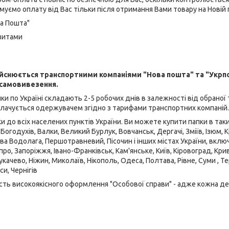
муємо оплату від Вас тільки після отримання Вами товару на Новій 
ва Пошта"
ізитами
ійснюється транспортними компаніями "Нова пошта" та "Укр
 самовивезення.
ки по Україні складають 2-5 робочих днів в залежності від обраної 
плачується одержувачем згідно з тарифами транспортних компаній.
 до всіх населених пунктів України. Ви можете купити папки в таких
 Богодухів, Валки, Великий Бурлук, Вовчанськ, Дергачі, Зміїв, Ізюм, 
а Водолага, Першотравневий, Пісочин і інших містах України, вклю
про, Запоріжжя, Івано-Франківськ, Кам'янське, Київ, Кіровоград, Крив
качево, Ніжин, Миколаїв, Нікополь, Одеса, Полтава, Рівне, Суми , Т
и, Чернігів
исть високоякісного оформлення "Особової справи" - адже кожна де