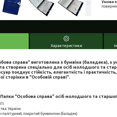
повернен
Характеристики
І
бова справа" виготовлена з бумвіна (баладека), з 
та створена спеціально для осіб молодшого та ста
суар поєднує стійкість, елегантність і практичніст
ї сторінки в "Особовій справі".
Папки "Особова справа" осіб молодшого та старшог
ТІ
тва: Україна
н палітурний, покритий бумвінілом (баладек)