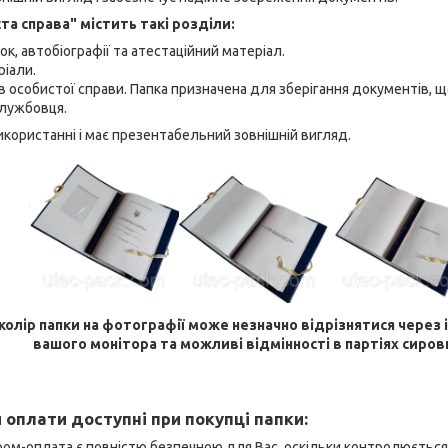
та справа" містить такі розділи:
к, автобіографії та атестаційний матеріал.
іали.
 особистої справи. Папка призначена для зберігання документів, 
службовця.
икористанні і має презентабельний зовнішній вигляд.
 колір папки на фотографії може незначно відрізнятися через
вашого монітора та можливі відмінності в партіях сиров
 оплати доступні при покупці папки:
ром-оплата є повністю безпечною для Вас, оскільки контролюєтьс