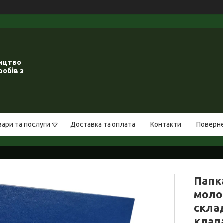
ництво
робів з
вари та послуги
Доставка та оплата
Контакти
Поверне
Папка
моло
склад
клапа