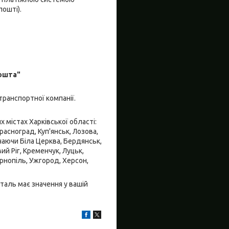
пошті).
пошта"
транспортної компанії.
 містах Харківської області:
Красноград, Куп'янськ, Лозова,
чаючи Біла Церква, Бердянськ,
ий Ріг, Кременчук, Луцьк,
ернопіль, Ужгород, Херсон,
таль має значення у вашій