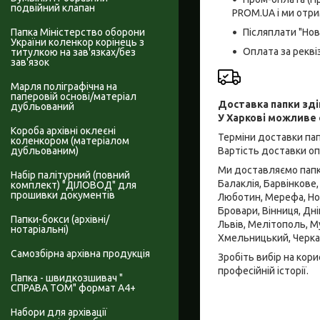
подвійний клапан
PROM.UA і ми отри
Післяплати "Но
Папка Міністерство оборони
України коленкор корінець з
Оплата за рекв
титулкою на зав'язках/без
зав'язок
Марля поліграфічна на
паперовій основі/матеріал
Доставка папки зд
дубльований
У Харкові можливе
Короба архівні оклеєні
Терміни доставки пап
коленкором (матеріалом
Вартість доставки о
дубльованим)
Ми доставляємо папки
Набір палітурний (повний
Балаклія, Барвінкове,
комплект) "ДІЛОВОД" для
прошивки документів
Люботин, Мерефа, Нов
Бровари, Вінниця, Дні
Папки-бокси (архівні/
Львів, Мелітополь, Му
нотаріальні)
Хмельницький, Черкас
Самозбірна архівна продукція
Зробіть вибір на кор
професійній історії.
Папка - швидкозшивач "
СПРАВА ТОМ" формат А4+
Набори для архівації