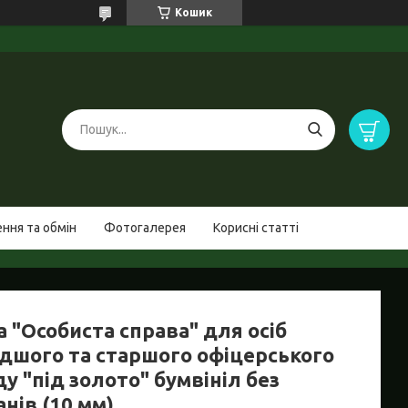
Кошик
ння та обмін
Фотогалерея
Корисні статті
 "Особиста справа" для осіб
дшого та старшого офіцерського
у "під золото" бумвініл без
нів (10 мм)