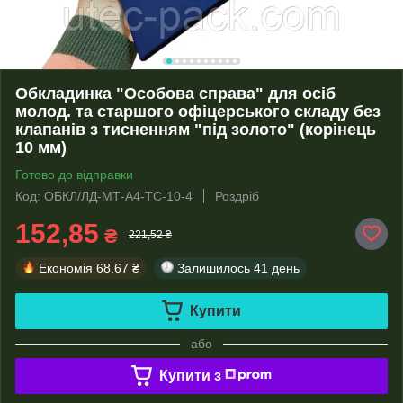
Обкладинка "Особова справа" для осіб
молод. та старшого офіцерського складу без
клапанів з тисненням "під золото" (корінець
10 мм)
Готово до відправки
Код: ОБКЛ/ЛД-МТ-А4-ТС-10-4
Роздріб
152,85
₴
221,52 ₴
Економія
68.67 ₴
Залишилось
41 день
Купити
або
Купити з