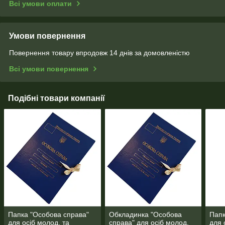
Всі умови оплати
Умови повернення
Повернення товару впродовж 14 днів за домовленістю
Всі умови повернення
Подібні товари компанії
Папка "Особова справа"
Обкладинка "Особова
Папк
для осіб молод. та
справа" для осіб молод.
для 