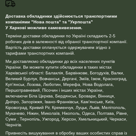
Доставка обкладинки здійснюється транспортними
компаніями "Нова пошта" та "Укрпошта"
У Харкові можливе самовивезення.
Терміни доставки обкладинки по Україні складають 2-5
робочих днів в залежності від обраної транспортної компанії.
Вартість доставки оплачується одержувачем згідно з
тарифами транспортних компаній.
Ми доставляємо обкладинки до всіх населених пунктів
України. Ви можете купити обкладинки в таких містах
Харківської області: Балаклія, Барвінкове, Богодухів, Валки,
Великий Бурлук, Вовчанськ, Дергачі, Зміїв, Ізюм, Красноград,
Куп'янськ, Лозова, Люботин, Мерефа, Нова Водолага,
Першотравневий, Пісочин і інших містах України,
включаючи Біла Церква, Бердянськ, Бровари, Вінниця,
Дніпро, Запоріжжя, Івано-Франківськ, Кам'янське, Київ,
Кіровоград, Кривий Ріг, Кременчук, Луцьк, Львів, Мелітополь,
Мукачево, Ніжин, Миколаїв, Нікополь, Одеса, Полтава, Рівне,
Суми , Тернопіль, Ужгород, Херсон, Хмельницький, Черкаси,
Чернігів.
Привнесіть вишукування в обробку ваших особистих справ із