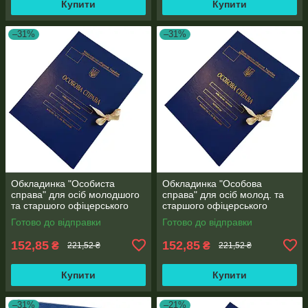
Купити
Купити
–31%
–31%
Обкладинка "Особиста
Обкладинка "Особова
справа" для осіб молодшого
справа" для осіб молод. та
та старшого офіцерського
старшого офіцерського
складу на зав'язках А4 без
складу на зав'язках А4 без
Готово до відправки
Готово до відправки
клапанів, бумвініл 10 мм
клапанів, бумвініл (10 мм)
152,85
152,85
₴
₴
221,52 ₴
221,52 ₴
Купити
Купити
–31%
–21%