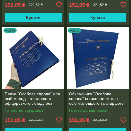
152,85
152,85
₴
₴
221,52 ₴
221,52 ₴
Купити
Купити
–31%
–31%
Папка "Особова справа" для
Обкладинка "Особова
осіб молод. та старшого
справа" із тисненням для
офіцерського складу без
осіб молодшого та старшого
клапанів, з тисненням "під
офіцерського складу ф. А4
Готово до відправки
Готово до відправки
золото" (корінець 10 мм)
без клапанів бумвініл 10 мм
152,85
152,85
₴
₴
221,52 ₴
221,52 ₴