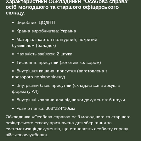
Характеристики Обкладинки "Особова справа"
осіб молодшого та старшого офіцерського
складу:
Виробник: ЦОДНТІ
Країна виробництва: Україна
Матеріал: картон палітурний, покритий
бумвінілом (баладек)
Наявність зав'язок: 2 штуки
Тиснення: присутній (золотим кольором)
Внутрішня кишеня: присутня (виготовлена з
прозорого поліпропілену)
Внутрішній блок: присутній (складається з аркушів
формату А4)
Внутрішні клапани для підшивки документів: 6 штуки
Розмір папки: 308*224*10мм
Обкладинка «Особова справа» осіб молодшого та старшого
офіцерського складу призначена для зберігання та
систематизації документів, що становлять особисту справу
військовослужбовця.