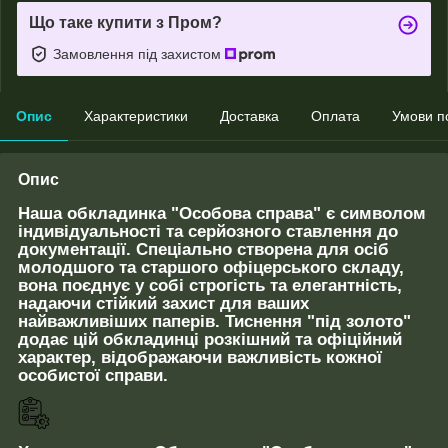
Що таке купити з Пром?
Замовлення під захистом
Опис
Характеристики
Доставка
Оплата
Умови п
Опис
Наша обкладинка "Особова справа" є символом
індивідуальності та серйозного ставлення до
документації. Спеціально створена для осіб
молодшого та старшого офіцерського складу,
вона поєднує у собі строгість та елегантність,
надаючи стійкий захист для ваших
найважливіших паперів. Тиснення "під золото"
додає цій обкладинці розкішний та офіційний
характер, відображаючи важливість кожної
особистої справи.