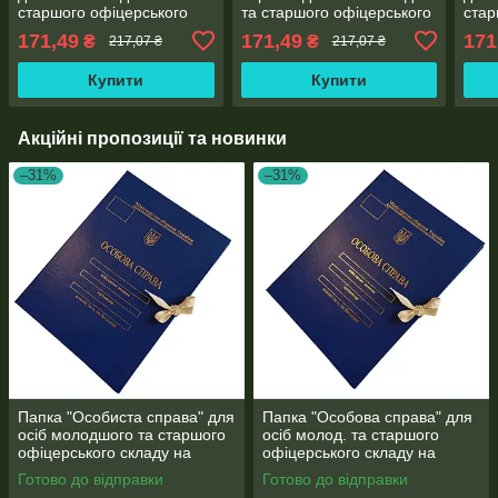
старшого офіцерського
та старшого офіцерського
стар
складу на зав'язках ф. А4
складу на зав'язках ф. А4
скла
171,49
171,49
171
₴
₴
217,07 ₴
217,07 ₴
без клапанів, бумвініл 20
без клапанів, бумвініл 20
бумв
мм
мм
мм)
Купити
Купити
Акційні пропозиції та новинки
–31%
–31%
Папка "Особиста справа" для
Папка "Особова справа" для
осіб молодшого та старшого
осіб молод. та старшого
офіцерського складу на
офіцерського складу на
зав'язках А4 без клапанів,
зав'язках А4 без клапанів,
Готово до відправки
Готово до відправки
"бумвініл 10 мм
"під золото" бумвініл (10 мм)