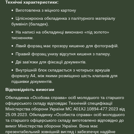
Технічні характеристики:
Виготовлена з міцного картону
Ціліснокроєна обкладинка з палітурного матеріалу
бумвініл (баладек).
На написі на обкладинці виконано «під золото»
тисненням.
Лівий форзац має прозору кишеню для фотографій.
Правий форзац унизу відсутня кишеня з паперу.
Дві зав'язки для фіксації документів.
Внутрішній блок складається з чотирьох аркушів
формату А4, між якими розміщено шість клапанів для
підшивки документів.
Відповідність вимогам
Обкладинка «Особова справа» осіб молодшого та старшого
офіцерського складу відповідає Технічній специфікації
Міністерства оборони України МС А01XJ.10894-477:2023 від
25.09.2023. Обкладинку «Особиста справа» осіб молодшого
та старшого офіцерського складу виготовлено відповідно до
вимог Міністерства оборони України. Вона має
презентабельний зовнішній вигляд і забезпечує надійне