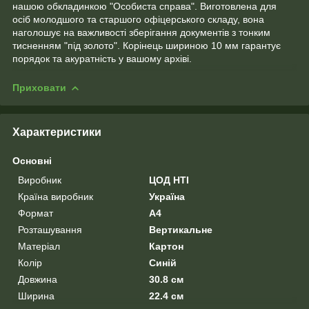
нашою обкладинкою "Особиста справа". Виготовлена для
осіб молодшого та старшого офіцерського складу, вона
наголошує на важливості зберігання документів з тонким
тисненням "під золото". Корінець шириною 10 мм гарантує
порядок та акуратність у вашому архіві.
Приховати
Характеристики
Основні
Виробник
ЦОД НТІ
Країна виробник
Україна
Формат
A4
Розташування
Вертикальне
Матеріал
Картон
Колір
Синій
Довжина
30.8 см
Ширина
22.4 см