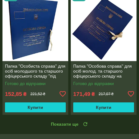
Папка "Особиста справа" для
Папка "Особова справа" для
осіб молодшого та старшого
осіб молод. та старшого
офіцерського складу "під
офіцерського складу на
золото" бумвініл без клапанів
зав'язках ф. А4 без клапанів,
Готово до відправки
Готово до відправки
(10 мм)
бумвініл 20 мм
152,85
171,49
₴
₴
221,52 ₴
217,07 ₴
Купити
Купити
Показати ще