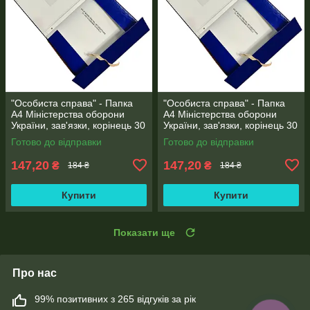
"Особиста справа" - Папка
"Особиста справа" - Папка
А4 Міністерства оборони
А4 Міністерства оборони
України, зав'язки, корінець 30
України, зав'язки, корінець 30
мм, глянець PP-покриття
мм, матове PP-покриття
Готово до відправки
Готово до відправки
147,20
147,20
₴
₴
184 ₴
184 ₴
Купити
Купити
Показати ще
Про нас
99% позитивних з 265 відгуків за рік