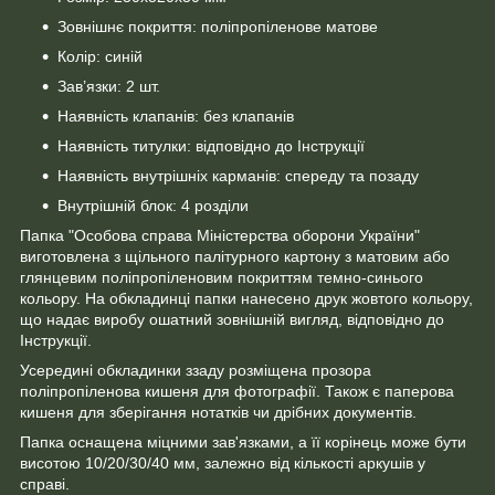
Зовнішнє покриття: поліпропіленове матове
Колір: синій
Зав’язки: 2 шт.
Наявність клапанів: без клапанів
Наявність титулки: відповідно до Інструкції
Наявність внутрішніх карманів: спереду та позаду
Внутрішній блок: 4 розділи
Папка "Особова справа Міністерства оборони України"
виготовлена з щільного палітурного картону з матовим або
глянцевим поліпропіленовим покриттям темно-синього
кольору. На обкладинці папки нанесено друк жовтого кольору,
що надає виробу ошатний зовнішній вигляд, відповідно до
Інструкції.
Усередині обкладинки ззаду розміщена прозора
поліпропіленова кишеня для фотографії. Також є паперова
кишеня для зберігання нотатків чи дрібних документів.
Папка оснащена міцними зав'язками, а її корінець може бути
висотою 10/20/30/40 мм, залежно від кількості аркушів у
справі.