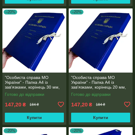
–20%
–20%
"Особиста справа МО
"Особиста справа МО
України" - Папка А4 із
України" - Папка А4 із
зав'язками, корінець 30 мм,
зав'язками, корінець 20 мм,
матове PP-покриття
матове PP-покриття
Готово до відправки
Готово до відправки
147,20
147,20
₴
₴
184 ₴
184 ₴
Купити
Купити
–20%
–20%