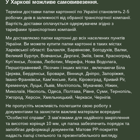
У Харкові можливе самовивезення.
Терміни доставки папки картонної по Україні становлять 2-5
робочих днів в залежності від обраної транспортної компанії.
Вартість доставки оплачується одержувачем згідно з
тарифами транспортних компаній.
Ми доставляємо папки картонні до всіх населених пунктів
України. Ви можете купити папки картонні в таких містах
Харківської області: Балаклія, Барвінкове, Богодухів, Валки,
Великий Бурлук, Вовчанськ, Дергачі, Зміїв, Ізюм, Красноград,
Куп'янськ, Лозова, Люботин, Мерефа, Нова Водолага,
Першотравневий, Пісочин і інших містах , включаючи Біла
Церква, Бердянськ, Бровари, Вінниця, Дніпро, Запоріжжя,
Івано-Франківськ, Кам'янське, Київ, Кіровоград, Кривий Ріг,
Кременчук, Луцьк, Львів, Мелітополь, Мукачево, Ніжин,
Миколаїв, Нікополь, Одеса, Полтава, Рівне, Суми, Тернопіль,
Ужгород, Херсон, Хмельницький, Черкаси, Чернігів.
Не пропустіть можливість полегшити свою роботу з
документами та захистити важливі матеріали всередині
"Особистої справи". З зав'язками для надійного закріплення
та висотою корінця 10 мм, ця папка забезпечить порядок та
запобігає деформації документів. Матове PP-покриття
надасть папці стильного та презентабельного вигляду.