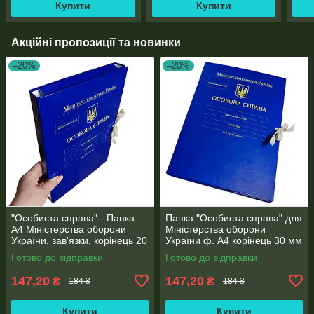
Купити
Купити
Акційні пропозиції та новинки
–20%
–20%
"Особиста справа" - Папка
Папка "Особиста справа" для
А4 Міністерства оборони
Міністерства оборони
України, зав'язки, корінець 20
України ф. А4 корінець 30 мм
мм, глянець PP-покриття
PP-матове покриття
Готово до відправки
Готово до відправки
147,20
147,20
₴
₴
184 ₴
184 ₴
Купити
Купити