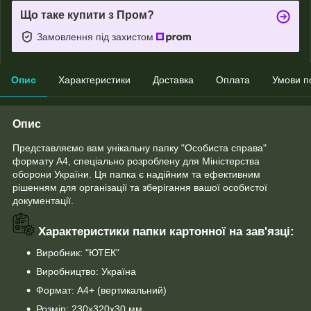
Що таке купити з Пром?
Замовлення під захистом
Опис
Характеристики
Доставка
Оплата
Умови п
Опис
Представляємо вам унікальну папку "Особиста справа"
формату А4, спеціально розроблену для Міністерства
оборони України. Ця папка є надійним та ефективним
рішенням для організації та зберігання вашої особистої
документації.
Характеристики папки картонної на зав'язці:
Виробник: "ЮТЕК"
Виробництво: Україна
Формат: А4+ (вертикальний)
Розмір: 230х320х30 мм