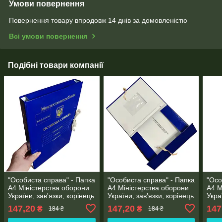
Умови повернення
Повернення товару впродовж 14 днів за домовленістю
Всі умови повернення
Подібні товари компанії
"Особиста справа" - Папка
"Особиста справа" - Папка
"Осо
А4 Міністерства оборони
А4 Міністерства оборони
А4 М
України, зав'язки, корінець
України, зав'язки, корінець
Укра
20 мм, глянець PP-
30 мм, матове PP-
30 м
147,20
147,20
147
₴
₴
184 ₴
184 ₴
покриття
покриття
покр