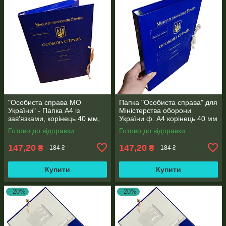
"Особиста справа МО
Папка "Особиста справа" для
України" - Папка А4 із
Міністерства оборони
зав'язками, корінець 40 мм,
України ф. А4 корінець 40 мм
матове PP-покриття
PP-глянець покриття
Готово до відправки
Готово до відправки
147,20
147,20
₴
₴
184 ₴
184 ₴
Купити
Купити
–20%
–20%