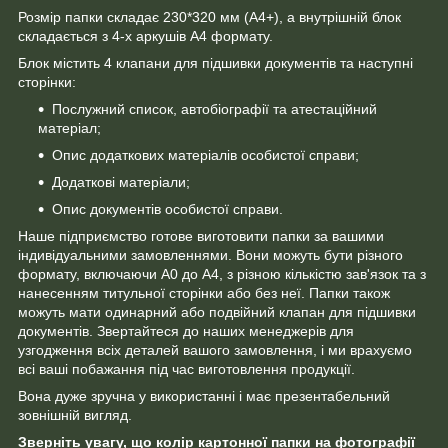
Розмір папки складає 230*320 мм (А4+), а внутрішній блок
складається з 4-х аркушів А4 формату.
Блок містить 4 клапани для підшивки документів та наступні
сторінки:
Послужний список, автобіографії та атестаційний
матеріал;
Опис додаткових матеріалів особистої справи;
Додаткові матеріали;
Опис документів особистої справи.
Наше підприємство готове виготовити папки за вашими
індивідуальними замовленнями. Вони можуть бути різного
формату, включаючи А0 до А4, з різною кількістю зав'язок та з
нанесенням титульної сторінки або без неї. Папки також
можуть мати одинарний або подвійний клапан для підшивки
документів. Звертайтеся до наших менеджерів для
узгодження всіх деталей вашого замовлення, і ми врахуємо
всі ваші побажання під час виготовлення продукції.
Вона дуже зручна у використанні і має презентабельний
зовнішній вигляд.
Зверніть увагу, що колір картонної папки на фотографії