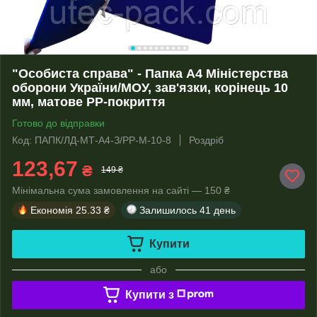
"Особиста справа" - Папка А4 Міністерства
оборони України/МОУ, зав'язки, корінець 10
мм, матове PP-покриття
Готово до відправки
Код: ПАПК/ЛД-МТ-А4-З/PP-M-10-8
Роздріб
123,67
₴
149 ₴
Мінімальна сума замовлення на сайті — 150 ₴
Економія
25.33 ₴
Залишилось
41 день
Купити
або
Купити з