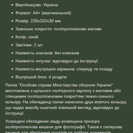
Виробництво: Україна
Формат: А4+ (вертикальний)
Розмір: 230х320х30 мм
Зовнішнє покриття: поліпропіленове матове
Колір: синій
Зав’язки: 2 шт.
Наявність клапанів: без клапанів
Наявність титулки: відповідно до Інструкції
Наявність внутрішніх карманів: спереду та позаду
Внутрішній блок: 4 розділи
Папка "Особова справа Міністерства оборони України"
виготовлена з щільного палітурного картону з матовим або
глянцевим поліпропіленовим покриттям темно-синього
кольору. На обкладинці папки нанесено друк жовтого кольору,
що надає виробу ошатний зовнішній вигляд, відповідно до
Інструкції.
Усередині обкладинки ззаду розміщена прозора
поліпропіленова кишеня для фотографії. Також є паперова
кишеня для зберігання нотатків чи дрібних документів.