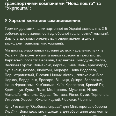
транспортними компаніями "Нова пошта" та
"Укрпошта":
У Харкові можливе самовивезення.
Терміни доставки папки картонної по Україні становлять 2-5
робочих днів в залежності від обраної транспортної компанії.
Вартість доставки оплачується одержувачем згідно з
тарифами транспортних компаній.
Ми доставляємо папки картонні до всіх населених пунктів
України. Ви можете купити папки картонні в таких містах
Харківської області: Балаклія, Барвінкове, Богодухів, Валки,
Великий Бурлук, Вовчанськ, Дергачі, Зміїв, Ізюм, Красноград,
Куп'янськ, Лозова, Люботин, Мерефа, Нова Водолага,
Першотравневий, Пісочин і інших містах , включаючи Біла
Церква, Бердянськ, Бровари, Вінниця, Дніпро, Запоріжжя,
Івано-Франківськ, Кам'янське, Київ, Кіровоград, Кривий Ріг,
Кременчук, Луцьк, Львів, Мелітополь, Мукачево, Ніжин,
Миколаїв, Нікополь, Одеса, Полтава, Рівне, Суми, Тернопіль,
Ужгород, Херсон, Хмельницький, Черкаси, Чернігів.
Купуйте папку "Особиста справа" для Міністерства оборони
України. Вона ідеально підходить для зберігання документів