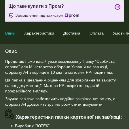
Що таке купити з Пром?
Замовлення під захистом
Опис
Характеристики
Доставка
Оплата
Умови п
Опис
Представляємо вашій увазі ексклюзивну Папку "Особиста
справа" для Міністерства оборони України на зав'язці,
формату А4 з корінцем 10 мм та матовим PP-покриттям.
Ця папка є ідеальним рішенням для зберігання та захисту
вашої документації. Матове PP-покриття надає їй
професійного вигляду.
Зручна зав'язка забезпечить надійне закріплення вмісту, а
формат А4 дозволить зручно розмістити документи.
Характеристики папки картонної на зав'язці:
Виробник: "ЮТЕК"