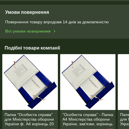
Умови повернення
Повернення товару впродовж 14 днів за домовленістю
Всі умови повернення
Подібні товари компанії
Папка "Особиста справа"
"Особиста справа" - Папка
Папк
для Міністерства оборони
А4 Міністерства оборони
для 
України ф. А4 корінець 20
України, зав'язки, корінець
Укра
мм PP-глянець покриття
30 мм, матове PP-
мм P