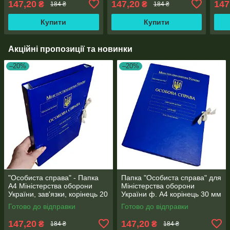
147,20
147,20
147
₴
₴
184 ₴
184 ₴
покриття
Купити
Купити
Акційні пропозиції та новинки
–20%
–20%
"Особиста справа" - Папка
Папка "Особиста справа" для
А4 Міністерства оборони
Міністерства оборони
України, зав'язки, корінець 20
України ф. А4 корінець 30 мм
мм, глянець PP-покриття
PP-матове покриття
Готово до відправки
Готово до відправки
147,20
147,20
₴
₴
184 ₴
184 ₴