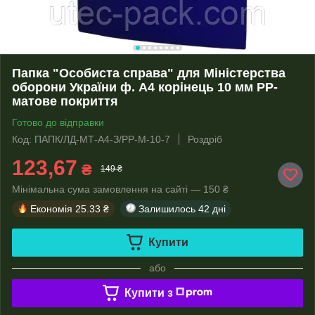
Папка "Особиста справа" для Міністерства
оборони України ф. А4 корінець 10 мм PP-
матове покриття
Готово до відправки
Код: ПАПК/ЛД-МТ-А4-З/PP-M-10-7
Роздріб
123,67
₴
149 ₴
Мінімальна сума замовлення на сайті — 150 ₴
Економія
25.33 ₴
Залишилось
42 дні
Купити
або
Купити з