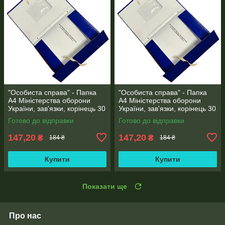
"Особиста справа" - Папка
"Особиста справа" - Папка
А4 Міністерства оборони
А4 Міністерства оборони
України, зав'язки, корінець 30
України, зав'язки, корінець 30
мм, глянець PP-покриття
мм, матове PP-покриття
Готово до відправки
Готово до відправки
147,20
147,20
₴
₴
184 ₴
184 ₴
Купити
Купити
Показати ще
Про нас