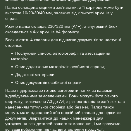
Папка оснащена міцними зав'язками, а її корінець може бути
висотою 10/20/30/40 мм, залежно від кількості аркушів у
справі.
Розмір папки складає 230*320 мм (А4+), а внутрішній блок
складається з 4-х аркушів А4 формату.
Блок містить 4 клапани для підшивки документів та наступні
сторінки:
Послужний список, автобіографії та атестаційний
матеріал;
Опис додаткових матеріалів особистої справи;
Додаткові матеріали;
Опис документів особистої справи.
Наше підприємство готове виготовити папки за вашими
індивідуальними замовленнями. Вони можуть бути різного
формату, включаючи А0 до А4, з різною кількістю зав'язок та з
нанесенням титульної сторінки або без неї. Папки також
можуть мати одинарний або подвійний клапан для підшивки
документів. Звертайтеся до наших менеджерів для
узгодження всіх деталей вашого замовлення, і ми врахуємо
всі ваші побажання під час виготовлення продукції.