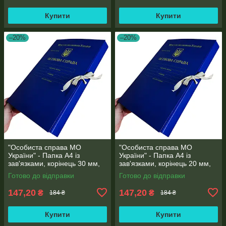
Купити
Купити
–20%
–20%
"Особиста справа МО
"Особиста справа МО
України" - Папка А4 із
України" - Папка А4 із
зав'язками, корінець 30 мм,
зав'язками, корінець 20 мм,
матове PP-покриття
матове PP-покриття
Готово до відправки
Готово до відправки
147,20
147,20
₴
₴
184 ₴
184 ₴
Купити
Купити