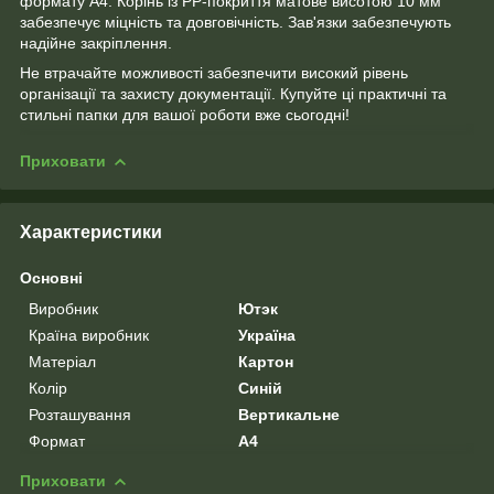
формату А4. Корінь із PP-покриття матове висотою 10 мм
забезпечує міцність та довговічність. Зав'язки забезпечують
надійне закріплення.
Не втрачайте можливості забезпечити високий рівень
організації та захисту документації. Купуйте ці практичні та
стильні папки для вашої роботи вже сьогодні!
Приховати
Характеристики
Основні
Виробник
Ютэк
Країна виробник
Україна
Матеріал
Картон
Колір
Синій
Розташування
Вертикальне
Формат
A4
Приховати