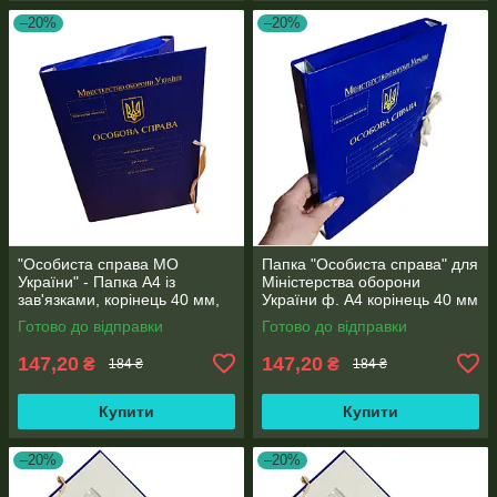
–20%
–20%
"Особиста справа МО
Папка "Особиста справа" для
України" - Папка А4 із
Міністерства оборони
зав'язками, корінець 40 мм,
України ф. А4 корінець 40 мм
матове PP-покриття
PP-глянець покриття
Готово до відправки
Готово до відправки
147,20
147,20
₴
₴
184 ₴
184 ₴
Купити
Купити
–20%
–20%