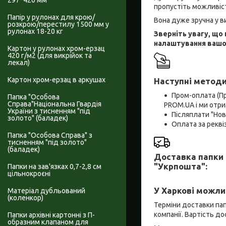
297*420 мм
пропустіть можливіст
Папір у рулонах для крою/
Вона дуже зручна у в
розкрою/перестилу 1500 мм у
рулонах 18-20 кг
Зверніть увагу, що
налаштування вашог
Картон у рулонах хром-ерзац
420 г/м2 (для викрійок та
лекал)
Картон хром-ерзац в аркушах
Наступні методи
Пром-оплата (П
Папка "Особова
Справа"Національна Гвардія
PROM.UA і ми отри
України з тисненням "під
Післяплати "Но
золото" (баладек)
Оплата за рекв
Папка "Особова Справа" з
тисненням "під золото"
(баладек)
Доставка папки 
"Укрпошта":
Папки на зав'язках 0,7-2,8 см
цільнокроєні
У Харкові можли
Матеріал дубльований
(коленкор)
Терміни доставки пап
компанії. Вартість д
Папки архівні картонні з П-
образним клапаном для