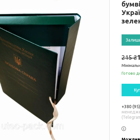
бумв
Украї
зеле
Залиш
215 ₴
Мінімальн
Готово д
Ку
+380 (95
менедже
(Telegra