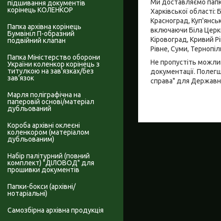
Ми доставляємо папки
підшивання документів
корінець КОЛЕНКОР
Харківської області: 
Красноград, Куп'янсь
Папка архівна корінець
включаючи Біла Церква
Бумвініл П-образний
Кіровоград, Кривий Рі
подвійний клапан
Рівне, Суми, Тернопіл
Папка Міністерство оборони
Не пропустіть можлив
України коленкор корінець з
титулкою на зав'язках/без
документації. Полег
зав'язок
справа" для Державн
Марля поліграфічна на
паперовій основі/матеріал
дубльований
Короба архівні оклеєні
коленкором (матеріалом
дубльованим)
Набір палітурний (повний
комплект) "ДІЛОВОД" для
прошивки документів
Папки-бокси (архівні/
нотаріальні)
Самозбірна архівна продукція