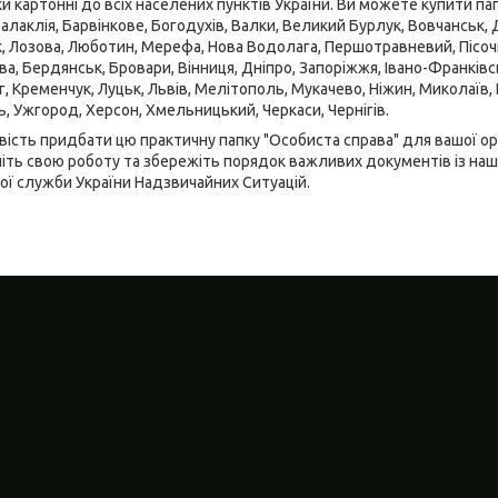
 картонні до всіх населених пунктів України. Ви можете купити пап
Балаклія, Барвінкове, Богодухів, Валки, Великий Бурлук, Вовчанськ, Де
к, Лозова, Люботин, Мерефа, Нова Водолага, Першотравневий, Пісочин
, Бердянськ, Бровари, Вінниця, Дніпро, Запоріжжя, Івано-Франківськ
г, Кременчук, Луцьк, Львів, Мелітополь, Мукачево, Ніжин, Миколаїв,
ь, Ужгород, Херсон, Хмельницький, Черкаси, Чернігів.
ість придбати цю практичну папку "Особиста справа" для вашої орга
шіть свою роботу та збережіть порядок важливих документів із н
ої служби України Надзвичайних Ситуацій.