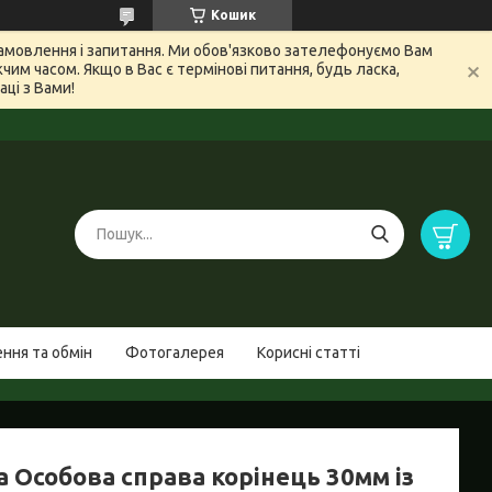
Кошик
 замовлення і запитання. Ми обов'язково зателефонуємо Вам
м часом. Якщо в Вас є термінові питання, будь ласка,
ці з Вами!
ння та обмін
Фотогалерея
Корисні статті
 Особова справа корінець 30мм із