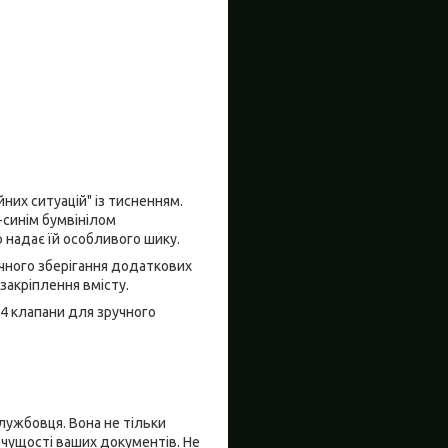
их ситуацій" із тисненням.
-синім бумвінілом
 надає їй особливого шику.
чного зберігання додаткових
закріплення вмісту.
 4 клапани для зручного
лужбовця. Вона не тільки
ачущості ваших документів. Не