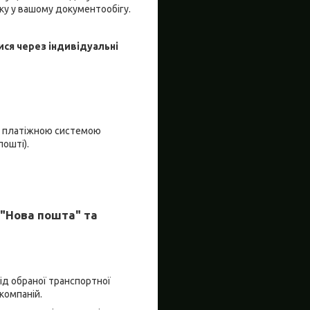
ку у вашому документообігу.
ися через індивідуальні
я платіжною системою
пошті).
"Нова пошта" та
від обраної транспортної
компаній.