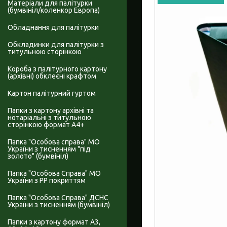
Матеріали для палітурки
(бумвініл/коленкор Европа)
Обладнання для палітурки
Обкладинки для палітурки з
титульною сторінкою
Короба з палітурного картону
(архівні) обклеєні крафтом
Картон палітурний гуртом
Папки з картону архівні та
нотаріальні з титульною
сторінкою формат А4+
Папка "Особова справа" МО
України з тисненням "під
золото" (бумвініл)
Папка "Особова Справа" МО
України з PP покриттям
Папка "Особова Справа" ДСНС
України з тисненням (бумвініл)
Папки з картону формат А3,