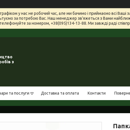
графіком у нас не робочий час, але ми бачимо і приймаємо всі Ваші
туємо за потребою Вас. Наш менеджер зв'яжеться з Вами найближчи
телефонуйте за номером, +38(095)134-13-88. Ми завжді раді співпра
ництво
робів з
вари та послуги
Доставка та оплата
Контакти
Поверне
Папка