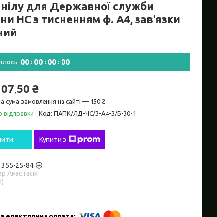
інілу для Державної служби
ни НС з тисненням ф. А4, зав'язки
ний
0
0
0
0
0
0
0
0
илось
107,50 ₴
а сума замовлення на сайті — 150 ₴
о відправки
Код:
ПАПК/ЛД-ЧС/З-А4-З/Б-30-1
пити
Купити з
) 355-25-84
р Анастасія
m)