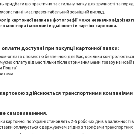
ь придбати цю практичну та стильну папку для зручності та поряд
икористанні і має презентабельний зовнішній вигляд.
 колір картонної папки на фотографії може незначно відрізнят
о монітора і можливі відмінності в партіях сировини.
 оплати доступні при покупці картонної папки:
ром-оплата є повністю безпечною для Вас, оскільки контролюєтьс
муємо оплату від Вас тільки після отримання Вами товару на Новій 
ва Пошта"
ізитами
картоною здійснюється транспортними компаніями 
ве самовивезення.
ки картонної по Україні становлять 2-5 робочих днів в залежності 
оставки оплачується одержувачем згідно з тарифами транспортних 