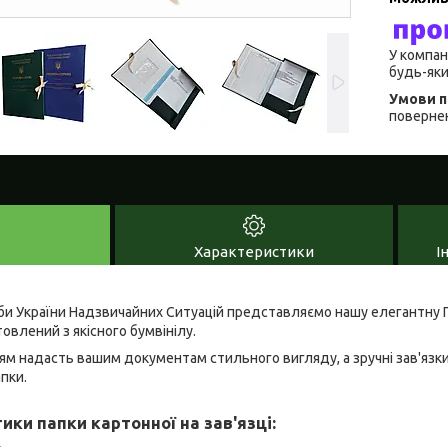
У компан
будь-яки
повернен
Характеристики
І
и України Надзвичайних Ситуацій представляємо нашу елегантну П
овлений з якісного бумвінілу.
м надасть вашим документам стильного вигляду, а зручні зав'язк
пки.
ки папки картонної на зав'язці: