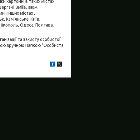
ки картонні в таких містах
ргачі, Зміїв, Ізюм,
 і інших містах ,
, Кам'янське, Київ,
 Нікополь, Одеса, Полтава,
нізації та захисту особистої
ашою зручною Папкою "Особиста