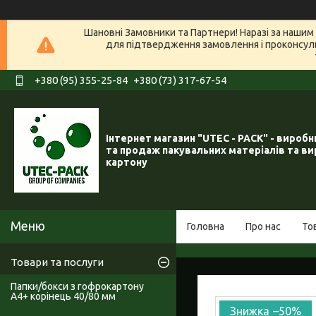
Шановні Замовники та Партнери! Наразі за нашим 
для підтвердження замовлення і проконсуль
+380 (95) 355-25-84
+380 (73) 317-67-54
Інтернет магазин "UTEC - PACK" - вироб
та продаж пакувальних матеріалів та ви
картону
Головна
Про нас
То
Товари та послуги
Папки/бокси з гофрокартону
А4+ корінець 40/80 мм
–50%