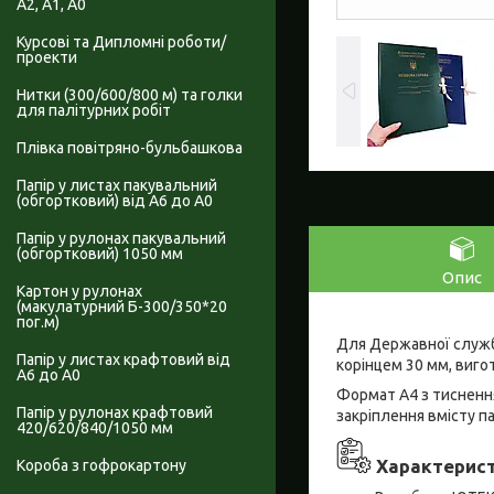
А2, А1, А0
Курсові та Дипломні роботи/
проекти
Нитки (300/600/800 м) та голки
для палітурних робіт
Плівка повітряно-бульбашкова
Папір у листах пакувальний
(обгортковий) від А6 до А0
Папір у рулонах пакувальний
(обгортковий) 1050 мм
Опис
Картон у рулонах
(макулатурний Б-300/350*20
пог.м)
Для Державної служб
Папір у листах крафтовий від
корінцем 30 мм, вигот
А6 до А0
Формат А4 з тиснення
Папір у рулонах крафтовий
закріплення вмісту па
420/620/840/1050 мм
Характеристи
Короба з гофрокартону