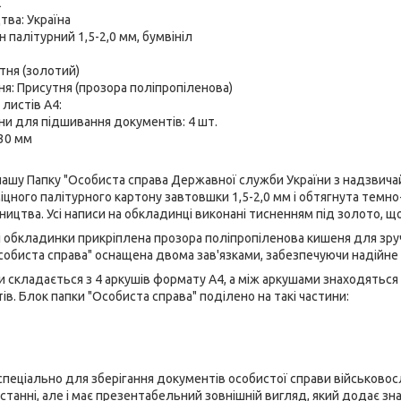
К
тва: Україна
 палітурний 1,5-2,0 мм, бумвініл
тня (золотий)
я: Присутня (прозора поліпропіленова)
 листів А4:
ни для підшивання документів: 4 шт.
 30 мм
шу Папку "Особиста справа Державної служби України з надзвичайн
іцного палітурного картону завтовшки 1,5-2,0 мм і обтягнута темно
ицтва. Усі написи на обкладинці виконані тисненням під золото, що
і обкладинки прикріплена прозора поліпропіленова кишеня для зру
собиста справа" оснащена двома зав'язками, забезпечуючи надійне 
и складається з 4 аркушів формату А4, а між аркушами знаходяться
в. Блок папки "Особиста справа" поділено на такі частини:
спеціально для зберігання документів особистої справи військовос
станні, але і має презентабельний зовнішній вигляд, який додає зн