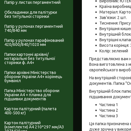
Виробник: ЮТЕ
Папір у листах пергаментний
Країна виробниц
Матеріал: Картон
Обкладинки для палітурки
без титульноі сторінки
Зав'язки: 2 шт.
Тиснення: Прису
Папір у рулонах пергаментний
Внутрішня кишен
740/840 мм
Внутрішній блок
Внутрішні клапа
Папір у рулонах парафінований
420/600/840/1020 мм
Висота корінця:
Колір: зелений
Папки картонні архівні/
нотаріальні без титульної
Представляємо вам на
сторінки ф. А4+
Вона виготовлена з м
європейського виробн
Папки архівні Міністерство
оборони України А4+ корінець
На внутрішній сторон
бумвініл
документів. Папка "О
Папка Міністерство оборони
Внутрішній блок папк
України А4 + планка для
підшивання документі
підшивки документів
Частина 1
Картон палітурний (палета
Частина 2
400-500 кг)
Частина 3
Картон палітурний
Ця папка призначена 
(комплекти) А4 210*297 мм/А3
дуже зручна у викори