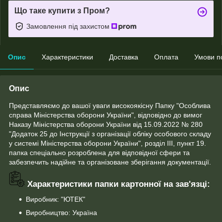
Що таке купити з Пром?
Замовлення під захистом
Опис
Характеристики
Доставка
Оплата
Умови п
Опис
Представляємо до вашої уваги високоякісну Папку "Особлива
справа Міністерства оборони України", відповідно до вимог
Наказу Міністерства оборони України від 15.09.2022 № 280
"Додаток 25 до Інструкції з організації обліку особового складу
у системі Міністерства оборони України", розділ III, пункт 19.
папка спеціально розроблена для відповідної сфери та
забезпечить надійне та організоване зберігання документації.
Характеристики папки картонної на зав'язці:
Виробник: "ЮТЕК"
Виробництво: Україна