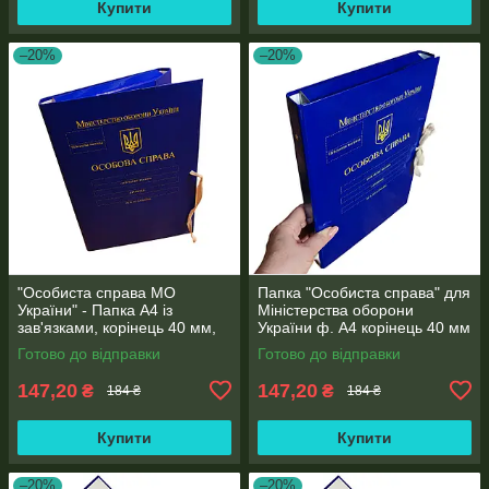
Купити
Купити
–20%
–20%
"Особиста справа МО
Папка "Особиста справа" для
України" - Папка А4 із
Міністерства оборони
зав'язками, корінець 40 мм,
України ф. А4 корінець 40 мм
матове PP-покриття
PP-глянець покриття
Готово до відправки
Готово до відправки
147,20
147,20
₴
₴
184 ₴
184 ₴
Купити
Купити
–20%
–20%