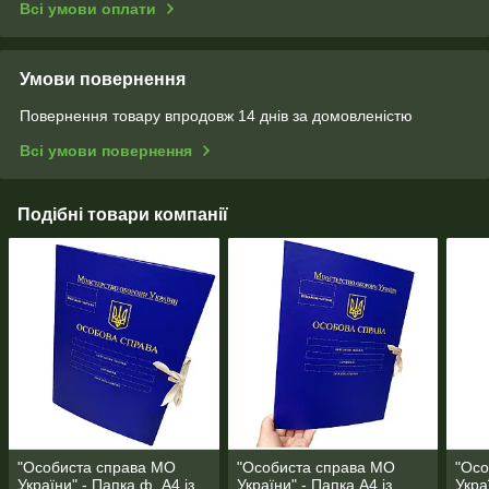
Всі умови оплати
Умови повернення
Повернення товару впродовж 14 днів за домовленістю
Всі умови повернення
Подібні товари компанії
"Особиста справа МО
"Особиста справа МО
"Осо
України" - Папка ф. А4 із
України" - Папка А4 із
Укра