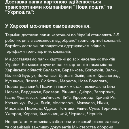
Доставка папки картоною здійснюється
транспортними компаніями "Нова пошта" та
"Укрпошта":
У Харкові можливе самовивезення.
Терміни доставки папки картонної по Україні становлять 2-5
робочих днів в залежності від обраної транспортної компанії.
Вартість доставки оплачується одержувачем згідно з
тарифами транспортних компаній.
Ми доставляємо папки картонні до всіх населених пунктів
України. Ви можете купити папки картонні в таких містах
Харківської області: Балаклія, Барвінкове, Богодухів, Валки,
Великий Бурлук, Вовчанськ, Дергачі, Зміїв, Ізюм, Красноград,
Куп'янськ, Лозова, Люботин, Мерефа, Нова Водолага,
Першотравневий, Пісочин і інших містах , включаючи Біла
Церква, Бердянськ, Бровари, Вінниця, Дніпро, Запоріжжя,
Івано-Франківськ, Кам'янське, Київ, Кіровоград, Кривий Ріг,
Кременчук, Луцьк, Львів, Мелітополь, Мукачево, Ніжин,
Миколаїв, Нікополь, Одеса, Полтава, Рівне, Суми, Тернопіль,
Ужгород, Херсон, Хмельницький, Черкаси, Чернігів.
Не проґавте можливість забезпечити високий рівень захисту
та організації важливих документів Міністерства оборони