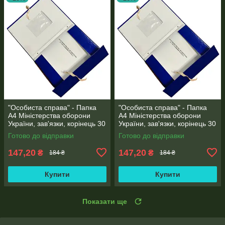
"Особиста справа" - Папка
"Особиста справа" - Папка
А4 Міністерства оборони
А4 Міністерства оборони
України, зав'язки, корінець 30
України, зав'язки, корінець 30
мм, глянець PP-покриття
мм, матове PP-покриття
Готово до відправки
Готово до відправки
147,20
147,20
₴
₴
184 ₴
184 ₴
Купити
Купити
Показати ще