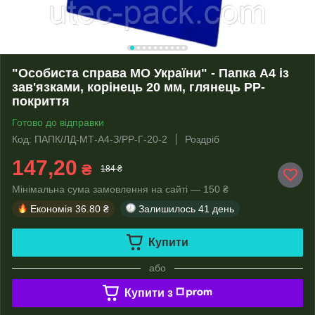
"Особиста справа МО України" - Папка А4 із
зав'язками, корінець 20 мм, глянець PP-
покриття
Готово до відправки
Код: ПАПК/ЛД-МТ-А4-З/PP-Г-20-2
Роздріб
147,20
₴
184 ₴
Мінімальна сума замовлення на сайті — 150 ₴
Економія
36.80 ₴
Залишилось
41 день
Купити
або
Купити з