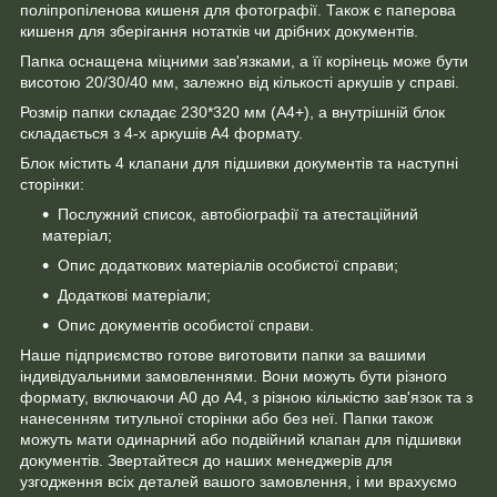
поліпропіленова кишеня для фотографії. Також є паперова
кишеня для зберігання нотатків чи дрібних документів.
Папка оснащена міцними зав'язками, а її корінець може бути
висотою 20/30/40 мм, залежно від кількості аркушів у справі.
Розмір папки складає 230*320 мм (А4+), а внутрішній блок
складається з 4-х аркушів А4 формату.
Блок містить 4 клапани для підшивки документів та наступні
сторінки:
Послужний список, автобіографії та атестаційний
матеріал;
Опис додаткових матеріалів особистої справи;
Додаткові матеріали;
Опис документів особистої справи.
Наше підприємство готове виготовити папки за вашими
індивідуальними замовленнями. Вони можуть бути різного
формату, включаючи А0 до А4, з різною кількістю зав'язок та з
нанесенням титульної сторінки або без неї. Папки також
можуть мати одинарний або подвійний клапан для підшивки
документів. Звертайтеся до наших менеджерів для
узгодження всіх деталей вашого замовлення, і ми врахуємо