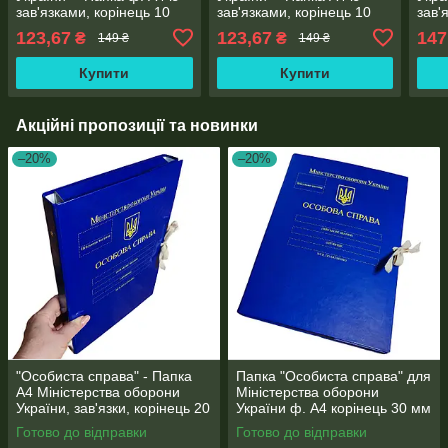
зав'язками, корінець 10
зав'язками, корінець 10
зав'
мм, матове PP-покриття
мм, матове PP-покриття
мм, 
123,67
123,67
147
₴
₴
149 ₴
149 ₴
Купити
Купити
Акційні пропозиції та новинки
–20%
–20%
"Особиста справа" - Папка
Папка "Особиста справа" для
А4 Міністерства оборони
Міністерства оборони
України, зав'язки, корінець 20
України ф. А4 корінець 30 мм
мм, глянець PP-покриття
PP-матове покриття
Готово до відправки
Готово до відправки