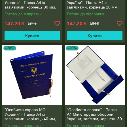
України" - Папка А4 із
України" - Папка А4 із
зав'язками, корінець 30 мм,
зав'язками, корінець 20 мм,
матове PP-покриття
матове PP-покриття
Готово до відправки
Готово до відправки
147,20
147,20
₴
₴
184 ₴
184 ₴
Купити
Купити
–20%
–20%
"Особиста справа МО
"Особиста справа" - Папка
України" - Папка А4 із
А4 Міністерства оборони
зав'язками, корінець 40 мм,
України, зав'язки, корінець 30
матове PP-покриття
мм, глянець PP-покриття
Готово до відправки
Готово до відправки