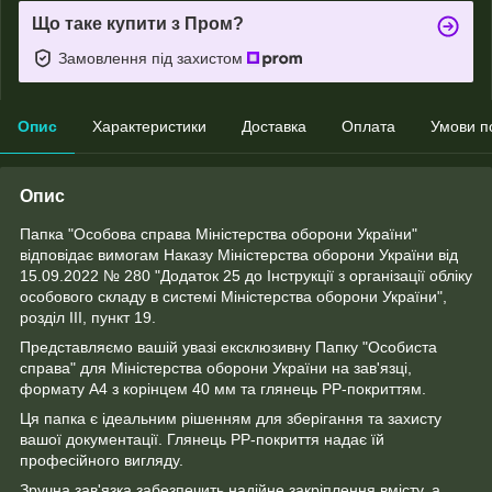
Що таке купити з Пром?
Замовлення під захистом
Опис
Характеристики
Доставка
Оплата
Умови п
Опис
Папка "Особова справа Міністерства оборони України"
відповідає вимогам Наказу Міністерства оборони України від
15.09.2022 № 280 "Додаток 25 до Інструкції з організації обліку
особового складу в системі Міністерства оборони України",
розділ III, пункт 19.
Представляємо вашій увазі ексклюзивну Папку "Особиста
справа" для Міністерства оборони України на зав'язці,
формату А4 з корінцем 40 мм та глянець PP-покриттям.
Ця папка є ідеальним рішенням для зберігання та захисту
вашої документації. Глянець PP-покриття надає їй
професійного вигляду.
Зручна зав'язка забезпечить надійне закріплення вмісту, а