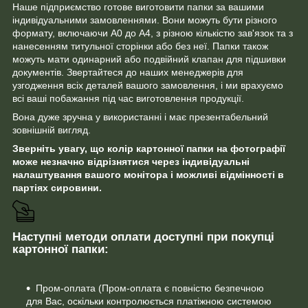
Наше підприємство готове виготовити папки за вашими
індивідуальними замовленнями. Вони можуть бути різного
формату, включаючи А0 до А4, з різною кількістю зав'язок та з
нанесенням титульної сторінки або без неї. Папки також
можуть мати одинарний або подвійний клапан для підшивки
документів. Звертайтеся до наших менеджерів для
узгодження всіх деталей вашого замовлення, і ми врахуємо
всі ваші побажання під час виготовлення продукції.
Вона дуже зручна у використанні і має презентабельний
зовнішній вигляд.
Зверніть увагу, що колір картонної папки на фотографії
може незначно відрізнятися через індивідуальні
налаштування вашого монітора і можливі відмінності в
партіях сировини.
Наступні методи оплати доступні при покупці
картонної папки:
Пром-оплата (Пром-оплата є повністю безпечною
для Вас, оскільки контролюється платіжною системою