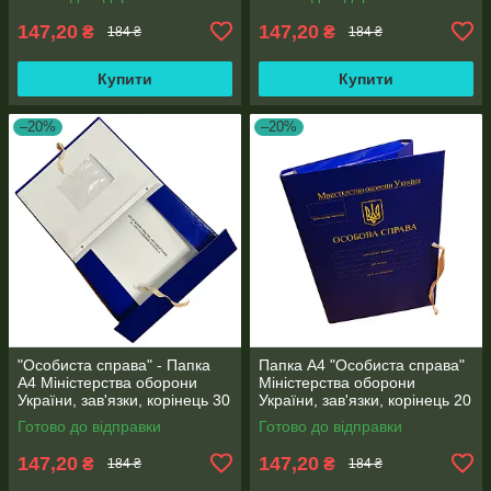
147,20
147,20
₴
₴
184 ₴
184 ₴
Купити
Купити
–20%
–20%
"Особиста справа" - Папка
Папка А4 "Особиста справа"
А4 Міністерства оборони
Міністерства оборони
України, зав'язки, корінець 30
України, зав'язки, корінець 20
мм, матове PP-покриття
мм, матове PP-покриття
Готово до відправки
Готово до відправки
147,20
147,20
₴
₴
184 ₴
184 ₴