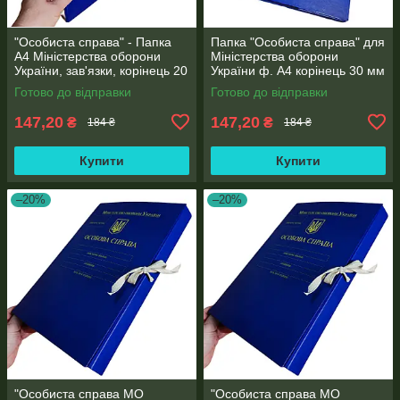
"Особиста справа" - Папка
Папка "Особиста справа" для
А4 Міністерства оборони
Міністерства оборони
України, зав'язки, корінець 20
України ф. А4 корінець 30 мм
мм, глянець PP-покриття
PP-матове покриття
Готово до відправки
Готово до відправки
147,20
147,20
₴
₴
184 ₴
184 ₴
Купити
Купити
–20%
–20%
"Особиста справа МО
"Особиста справа МО