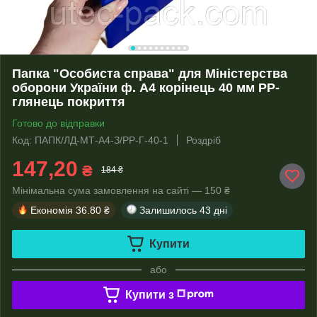
Папка "Особиста справа" для Міністерства
оборони України ф. А4 корінець 40 мм PP-
глянець покриття
Готово до відправки
Код: ПАПК/ЛД-МТ-А4-З/PP-Г-40-1
Роздріб
147,20
₴
184 ₴
Мінімальна сума замовлення на сайті — 150 ₴
Економія
36.80 ₴
Залишилось
43 дні
Купити
або
Купити з