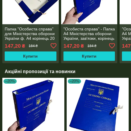
Папка "Особиста справа"
"Особиста справа" - Папка
"Осо
для Міністерства оборони
А4 Міністерства оборони
А4 М
України ф. А4 корінець 20
України, зав'язки, корінець
Укра
мм PP-глянець покриття
20 мм, глянець PP-
30 м
147,20
147,20
147
₴
₴
184 ₴
184 ₴
покриття
покр
Купити
Купити
Акційні пропозиції та новинки
–20%
–20%