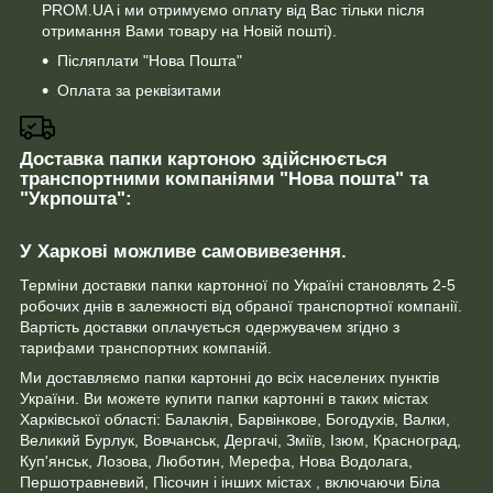
PROM.UA і ми отримуємо оплату від Вас тільки після
отримання Вами товару на Новій пошті).
Післяплати "Нова Пошта"
Оплата за реквізитами
Доставка папки картоною здійснюється
транспортними компаніями "Нова пошта" та
"Укрпошта":
У Харкові можливе самовивезення.
Терміни доставки папки картонної по Україні становлять 2-5
робочих днів в залежності від обраної транспортної компанії.
Вартість доставки оплачується одержувачем згідно з
тарифами транспортних компаній.
Ми доставляємо папки картонні до всіх населених пунктів
України. Ви можете купити папки картонні в таких містах
Харківської області: Балаклія, Барвінкове, Богодухів, Валки,
Великий Бурлук, Вовчанськ, Дергачі, Зміїв, Ізюм, Красноград,
Куп'янськ, Лозова, Люботин, Мерефа, Нова Водолага,
Першотравневий, Пісочин і інших містах , включаючи Біла