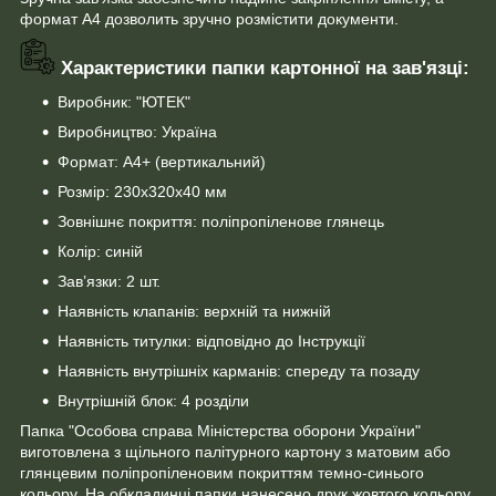
формат А4 дозволить зручно розмістити документи.
Характеристики папки картонної на зав'язці:
Виробник: "ЮТЕК"
Виробництво: Україна
Формат: А4+ (вертикальний)
Розмір: 230х320х40 мм
Зовнішнє покриття: поліпропіленове глянець
Колір: синій
Зав’язки: 2 шт.
Наявність клапанів: верхній та нижній
Наявність титулки: відповідно до Інструкції
Наявність внутрішніх карманів: спереду та позаду
Внутрішній блок: 4 розділи
Папка "Особова справа Міністерства оборони України"
виготовлена з щільного палітурного картону з матовим або
глянцевим поліпропіленовим покриттям темно-синього
кольору. На обкладинці папки нанесено друк жовтого кольору,