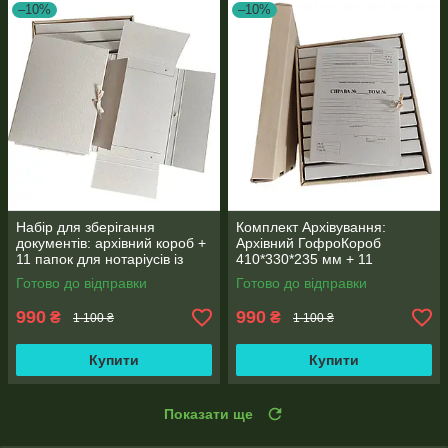
–10%
–10%
Набір для зберігання
Комплект Архівування:
документів: архівний короб +
Архівний ГофроКороб
11 папок для нотаріусів із
410*330*235 мм + 11
клапаном (корінець 30 мм)
Архівних Папок для нотаріуса
Готово до відправки
Готово до відправки
формату А4 (30мм)
990
990
₴
₴
1 100 ₴
1 100 ₴
Купити
Купити
Показати ще