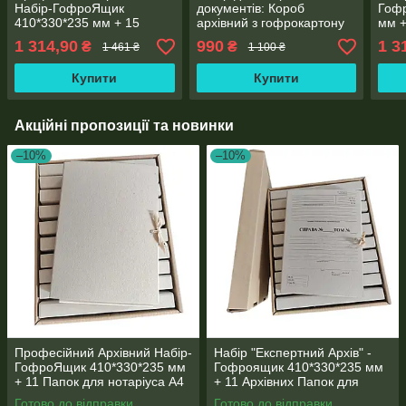
Набір-ГофроЯщик
документів: Короб
Гоф
410*330*235 мм + 15
архівний з гофрокартону
мм +
Папок для нотаріуса
410*330мм + 11 Папок для
для 
1 314,90
990
1 3
₴
₴
1 461 ₴
1 100 ₴
формату А4 з клапаном
нотаріуса (30мм)
мм
(корінець 20 мм)
Купити
Купити
Акційні пропозиції та новинки
–10%
–10%
Професійний Архівний Набір-
Набір "Експертний Архів" -
ГофроЯщик 410*330*235 мм
Гофроящик 410*330*235 мм
+ 11 Папок для нотаріуса А4
+ 11 Архівних Папок для
з клапаном корінець 30 мм
нотаріуса 320*230*30 мм
Готово до відправки
Готово до відправки