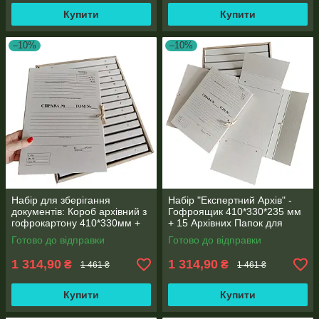
Купити
Купити
–10%
–10%
Набір для зберігання
Набір "Експертний Архів" -
документів: Короб архівний з
Гофроящик 410*330*235 мм
гофрокартону 410*330мм +
+ 15 Архівних Папок для
15 Архівних папок для
нотаріусів 320*230*20 мм
Готово до відправки
Готово до відправки
нотаріуса (20мм)
1 314,90
1 314,90
₴
₴
1 461 ₴
1 461 ₴
Купити
Купити