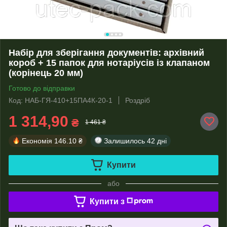
Набір для зберігання документів: архівний
короб + 15 папок для нотаріусів із клапаном
(корінець 20 мм)
Готово до відправки
Код: НАБ-ГЯ-410+15ПА4К-20-1
Роздріб
1 314,90
₴
1 461 ₴
Економія
146.10 ₴
Залишилось
42 дні
Купити
або
Купити з