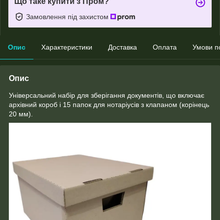
Що таке купити з Пром?
Замовлення під захистом
Опис
Характеристики
Доставка
Оплата
Умови п
Опис
Універсальний набір для зберігання документів, що включає
архівний короб і 15 папок для нотаріусів з клапаном (корінець
20 мм).