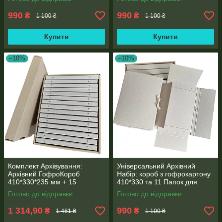
990
990
₴
₴
1 100 ₴
1 100 ₴
Купити
Купити
–10%
–10%
Комплект Архівування:
Універсальний Архівний
Архівний ГофроКороб
Набір: короб з гофрокартону
410*330*235 мм + 15
410*330 та 11 Папок для
Архівних Папок для нотаріуса
нотаріуса з клапаном
Готово до відправки
Готово до відправки
формату А4 (20мм)
(корінець 30 мм)
1 314,90
990
₴
₴
1 461 ₴
1 100 ₴