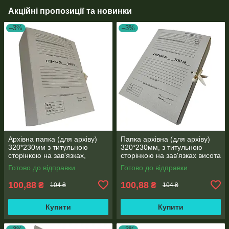
Акційні пропозиції та новинки
–3%
–3%
Архівна папка (для архіву)
Папка архівна (для архіву)
320*230мм з титульною
320*230мм, з титульною
сторінкою на зав'язках,
сторінкою на зав'язках висота
корінець 20 мм
корінця 20 мм
Готово до відправки
Готово до відправки
100,88
100,88
₴
₴
104 ₴
104 ₴
Купити
Купити