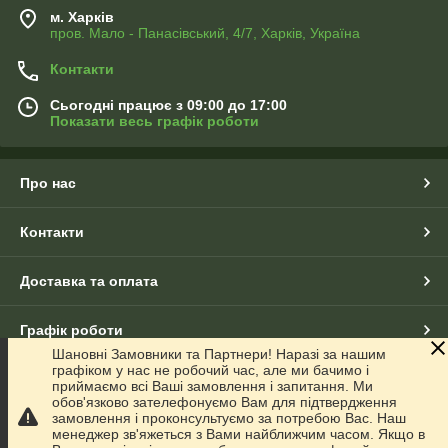
м. Харків
пров. Мало - Панасівський, 4/7, Харків, Україна
Контакти
Сьогодні працює з 09:00 до 17:00
Показати весь графік роботи
Про нас
Контакти
Доставка та оплата
Графік роботи
Шановні Замовники та Партнери! Наразі за нашим
графіком у нас не робочий час, але ми бачимо і
Повна версія сайту
приймаємо всі Ваші замовлення і запитання. Ми
обов'язково зателефонуємо Вам для підтвердження
замовлення і проконсультуємо за потребою Вас. Наш
Сайт створено на маркетплейсі
Prom.ua
менеджер зв'яжеться з Вами найближчим часом. Якщо в