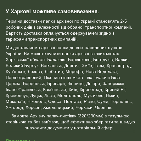
У Харкові можливе самовивезення.
Терміни доставки папки архівної по Україні становлять 2-5
робочих днів в залежності від обраної транспортної компанії.
Вартість доставки оплачується одержувачем згідно з
тарифами транспортних компаній.
Ми доставляємо архівні папки до всіх населених пунктів
України. Ви можете купити папки архівні в таких містах
Харківської області: Балаклія, Барвінкове, Богодухів, Валки,
Великий Бурлук, Вовчанськ, Дергачі, Зміїв, Ізюм, Красноград,
Куп'янськ, Лозова, Люботин, Мерефа, Нова Водолага,
Першотравневий, Пісочин і інші міста , включаючи Біла
Церква, Бердянськ, Бровари, Вінниця, Дніпро, Запоріжжя,
Івано-Франківськ, Кам'янське, Київ, Кіровоград, Кривий Ріг,
Кременчук, Луцьк, Львів, Мелітополь, Мукачево, Ніжин,
Миколаїв, Нікополь, Одеса, Полтава, Рівне, Суми, Тернопіль,
Ужгород, Херсон, Хмельницький, Черкаси, Чернігів.
Замовте Архівну папку-листівку (320*230мм) з титульною
сторінкою та без зав'язок, щоб ефективно зберігати та швидко
знаходити документи у нотаріальній сфері.
Приховати