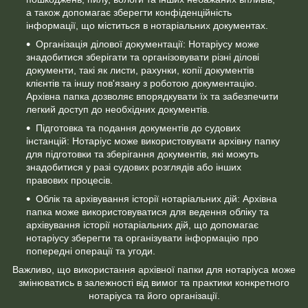
а також допомагає зберегти конфіденційність
інформації, що міститься в нотаріальних документах.
Організація ділової документації: Нотаріусу може
знадобитися зберігати та організовувати різні ділові
документи, такі як листи, рахунки, копії документів
клієнтів та іншу пов'язану з роботою документацію.
Архівна папка дозволяє впорядкувати їх та забезпечити
легкий доступ до необхідних документів.
Підготовка та подання документів до судових
інстанцій: Нотаріус може використовувати архівну папку
для підготовки та зберігання документів, які можуть
знадобитися у разі судових розглядів або інших
правових процесів.
Облік та архівування історії нотаріальних дій: Архівна
папка може використовуватися для ведення обліку та
архівування історії нотаріальних дій, що допомагає
нотаріусу зберегти та організувати інформацію про
попередні операції та угоди.
Важливо, що використання архівної папки для нотаріуса може
змінюватись в залежності від вимог та практики конкретного
нотаріуса та його організації.