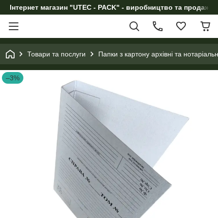
Інтернет магазин "UTEC - PACK" - виробництво та продаж п
Товари та послуги
Папки з картону архівні та нотаріал
–3%