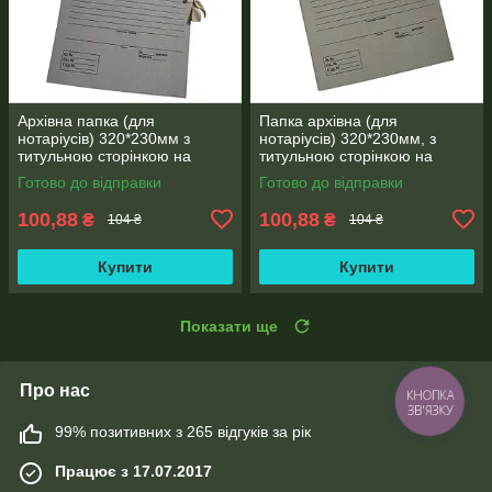
Архівна папка (для
Папка архівна (для
нотаріусів) 320*230мм з
нотаріусів) 320*230мм, з
титульною сторінкою на
титульною сторінкою на
зав'язках, корінець 30 мм
зав'язках висота корінця 30
Готово до відправки
Готово до відправки
мм, місткість 150 аркушів
100,88
100,88
₴
₴
104 ₴
104 ₴
Купити
Купити
Показати ще
Про нас
КНОПКА
ЗВ'ЯЗКУ
99% позитивних з 265 відгуків за рік
Працює з 17.07.2017