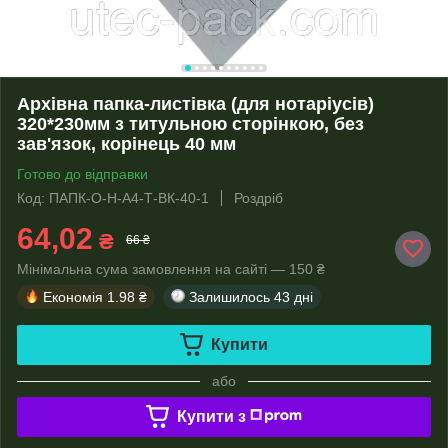
Архівна папка-листівка (для нотаріусів)
320*230мм з титульною сторінкою, без
зав'язок, корінець 40 мм
Готово до відправки
Код: ПАПК-О-Н-А4-Т-ВК-40-1
Роздріб
64,02
₴
66 ₴
Мінімальна сума замовлення на сайті — 150 ₴
Економія
1.98 ₴
Залишилось
43 дні
Купити
або
Купити з