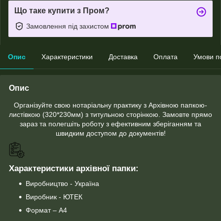
Що таке купити з Пром?
Замовлення під захистом
Опис
Характеристики
Доставка
Оплата
Умови п
Опис
Організуйте свою нотаріальну практику з Архівною папкою-
листівкою (320*230мм) з титульною сторінкою. Замовте прямо
зараз та полегшіть роботу з ефективним зберіганням та
швидким доступом до документів!
Характеристики архівної папки:
Виробництво - Україна
Виробник - ЮТЕК
Формат – А4