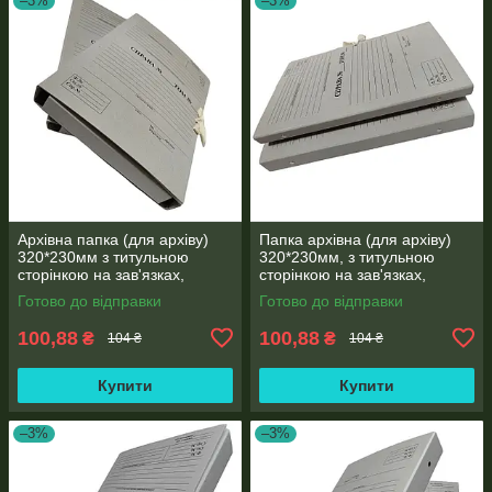
–3%
–3%
Архівна папка (для архіву)
Папка архівна (для архіву)
320*230мм з титульною
320*230мм, з титульною
сторінкою на зав'язках,
сторінкою на зав'язках,
корінець 40 мм
висота корінця 40 мм
Готово до відправки
Готово до відправки
100,88
100,88
₴
₴
104 ₴
104 ₴
Купити
Купити
–3%
–3%