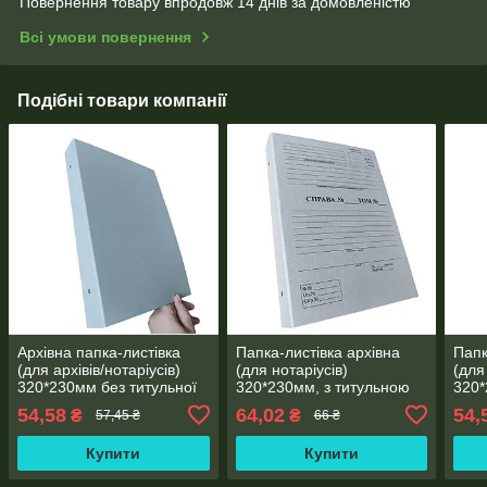
Повернення товару впродовж 14 днів за домовленістю
Всі умови повернення
Подібні товари компанії
Архівна папка-листівка
Папка-листівка архівна
Папк
(для архівів/нотаріусів)
(для нотаріусів)
(для
320*230мм без титульної
320*230мм, з титульною
320*
сторінки, без зав'язок,
сторінкою, без зав'язок,
стор
54,58
64,02
54,
₴
₴
57,45 ₴
66 ₴
корінець 40 мм
висота корінця 20 мм,
корі
місткість 100 аркуш.
Купити
Купити