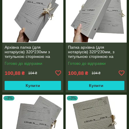
Архівна папка (для
Папка архівна (для
нотаріусів) 320*230мм з
нотаріусів) 320*230мм, з
титульною сторінкою на
титульною сторінкою на
зав'язках, корінець 20 мм
зав'язках висота корінця 20
Готово до відправки
Готово до відправки
мм, місткість 100 аркушів
100,88
100,88
₴
₴
104 ₴
104 ₴
Купити
Купити
–3%
–3%