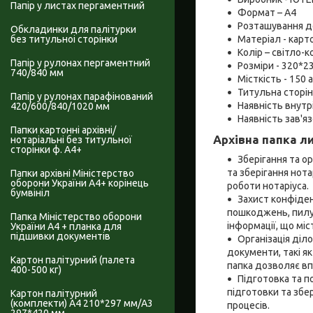
Папір у листах пергаментний
Формат – А4
Розташування д
Обкладинки для палітурки
Матеріал - карт
без титульноі сторінки
Колір – світло-
Папір у рулонах пергаментний
Розміри - 320*2
740/840 мм
Місткість - 150 
Титульна сторінк
Папір у рулонах парафінований
Наявність внутр
420/600/840/1020 мм
Наявність зав'язо
Папки картонні архівні/
Архівна папка л
нотаріальні без титульної
сторінки ф. А4+
Зберігання та о
та зберігання нота
Папки архівні Міністерство
оборони України А4+ корінець
роботи нотаріуса.
бумвініл
Захист конфіден
пошкоджень, пилу,
Папка Міністерство оборони
інформації, що мі
України А4 + планка для
підшивки документів
Організація діл
документи, такі як
Картон палітурний (палета
папка дозволяє вп
400-500 кг)
Підготовка та п
підготовки та збе
Картон палітурний
(комплекти) А4 210*297 мм/А3
процесів.