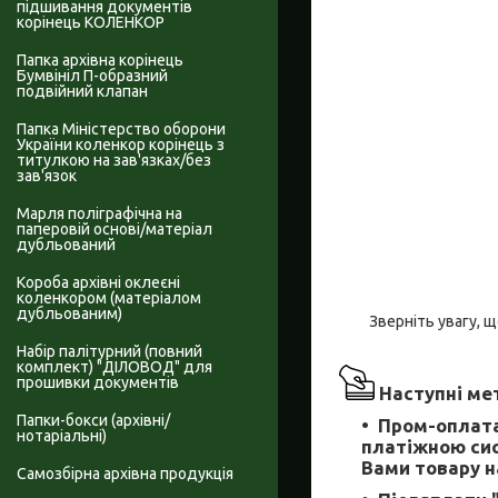
підшивання документів
корінець КОЛЕНКОР
Папка архівна корінець
Бумвініл П-образний
подвійний клапан
Папка Міністерство оборони
України коленкор корінець з
титулкою на зав'язках/без
зав'язок
Марля поліграфічна на
паперовій основі/матеріал
дубльований
Короба архівні оклеєні
коленкором (матеріалом
дубльованим)
Зверніть увагу, щ
Набір палітурний (повний
комплект) "ДІЛОВОД" для
прошивки документів
Наступні мет
Папки-бокси (архівні/
Пром-оплата
нотаріальні)
платіжною сис
Вами товару на
Самозбірна архівна продукція