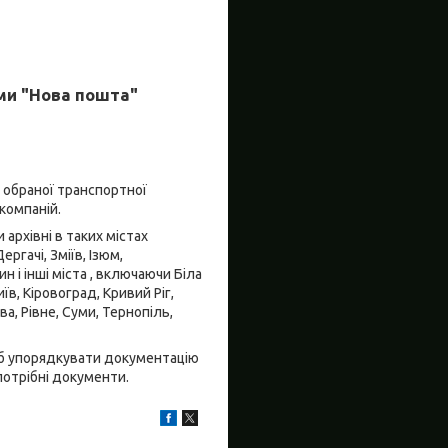
ми "Нова пошта"
д обраної транспортної
компаній.
архівні в таких містах
ргачі, Зміїв, Ізюм,
 і інші міста , включаючи Біла
їв, Кіровоград, Кривий Ріг,
а, Рівне, Суми, Тернопіль,
щоб упорядкувати документацію
потрібні документи.