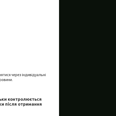
нятися через індивідуальні
ровини.
льки контролюється
ки після отримання