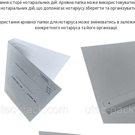
вання історії нотаріальних дій: Архівна папка може використовувати
ії нотаріальних дій, що допомагає нотаріусу зберегти та організува
ристання архівної папки для нотаріуса може змінюватись в залежно
конкретного нотаріуса та його організації.