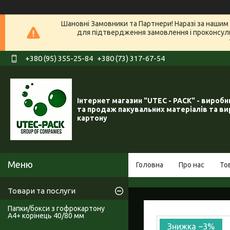
Шановні Замовники та Партнери! Наразі за нашим 
для підтвердження замовлення і проконсуль
+380 (95) 355-25-84
+380 (73) 317-67-54
Інтернет магазин "UTEC - PACK" - вироб
та продаж пакувальних матеріалів та ви
картону
Головна
Про нас
То
Товари та послуги
Папки/бокси з гофрокартону
А4+ корінець 40/80 мм
–3%