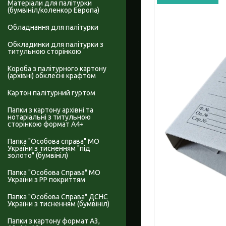
Матеріали для палітурки
(бумвініл/коленкор Европа)
Обладнання для палітурки
Обкладинки для палітурки з
титульною сторінкою
Короба з палітурного картону
(архівні) обклеєні крафтом
Картон палітурний гуртом
Папки з картону архівні та
нотаріальні з титульною
сторінкою формат А4+
Папка "Особова справа" МО
України з тисненням "під
золото" (бумвініл)
Папка "Особова Справа" МО
України з PP покриттям
Папка "Особова Справа" ДСНС
України з тисненням (бумвініл)
Папки з картону формат А3,