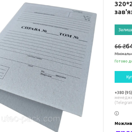
320*
зав'я
Залиш
6
66 ₴
Мінімальн
Готово д
Ку
+380 (95
менедже
(Telegra