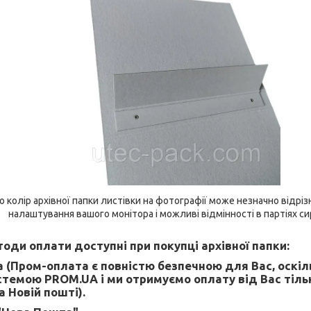
о колір архівної папки листівки на фотографії може незначно відріз
налаштування вашого монітора і можливі відмінності в партіях си
оди оплати доступні при покупці архівної папки:
 (Пром-оплата є повністю безпечною для Вас, оскі
темою PROM.UA і ми отримуємо оплату від Вас тіль
 Новій пошті).