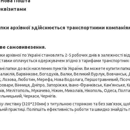
"Нова Пошта"
еквізитами
пки архівної здійснюється транспортними компанія
ве самовивезення.
ки архівної по Україні становлять 2-5 робочих днів в залежності ві
оставки оплачується одержувачем згідно з тарифами транспортних 
і папки до всіх населених пунктів України. Ви можете купити папки 
Балаклія, Барвінкове, Богодухів, Валки, Великий Бурлук, Вовчанськ, Де
к, Лозова, Люботин, Мерефа, Нова Водолага, Першотравневий, Пісочин
овари, Вінниця, Дніпро, Запоріжжя, Івано-Франківськ, Кам'янське, Ки
ів, Мелітополь, Мукачево, Ніжин, Миколаїв, Нікополь, Одеса, Полтав
льницький, Черкаси, Чернігів.
ку-листівку (320*230мм) з титульною сторінкою та без зав'язок, 
льній практиці. Поліпшіть ефективність роботи та швидко знайдіть 