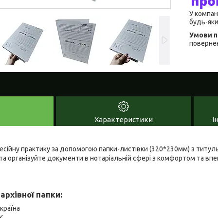
У компан
будь-яки
повернен
Характеристики
І
есійну практику за допомогою папки-листівки (320*230мм) з титул
та організуйте документи в нотаріальній сфері з комфортом та впе
архівної папки:
країна
К