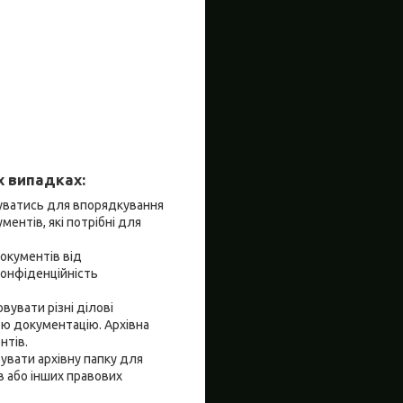
х випадках:
вуватись для впорядкування
ментів, які потрібні для
документів від
конфіденційність
вувати різні ділові
тою документацію. Архівна
нтів.
увати архівну папку для
в або інших правових