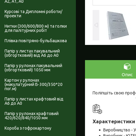
А2, А1, А0
Курсові та Дипломні роботи/
проекти
Нитки (300/600/800 м) та голки
для палітурних робіт
Плівка повітряно-бульбашкова
Папір у листах пакувальний
(обгортковий) від А6 до А0
Папір у рулонах пакувальний
(обгортковий) 1050 мм
Опис
Картон у рулонах
(макулатурний Б-300/350*20
пог.м)
Поліпшіть свою проф
Папір у листах крафтовий від
А6 до А0
Папір у рулонах крафтовий
420/620/840/1050 мм
Характеристики 
Короба з гофрокартону
Виробництво - У
Виробник - ЮТЕ