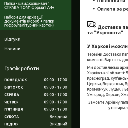
Післяплати 
Папка - швидкозшивач "
СПРАВА ТОМ" формат А4+
Оплата за р
Набори для архівації
документів (короб + папки
гофро/палітурний картон)
Доставка па
та "Укрпошта"
Відгуки
У Харкові можли
Новини
Терміни доставки пап
компанії. Вартість д
Ми доставляємо архівн
Графік роботи
Харківської області: 
Красноград, Куп'янсь
09:00
17:00
ПОНЕДІЛОК
Церква, Бердянськ, Бр
09:00
17:00
ВІВТОРОК
Кременчук, Луцьк, Льв
09:00
17:00
Ужгород, Херсон, Хме
СЕРЕДА
09:00
17:00
Замовте Архівну пап
ЧЕТВЕР
у нотаріа
09:00
17:00
ПʼЯТНИЦЯ
Вихідний
СУБОТА
Вихідний
НЕДІЛЯ