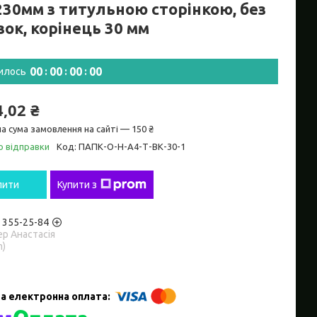
230мм з титульною сторінкою, без
зок, корінець 30 мм
0
0
0
0
0
0
0
0
илось
4,02 ₴
а сума замовлення на сайті — 150 ₴
о відправки
Код:
ПАПК-О-Н-А4-Т-ВК-30-1
пити
Купити з
) 355-25-84
р Анастасія
m)