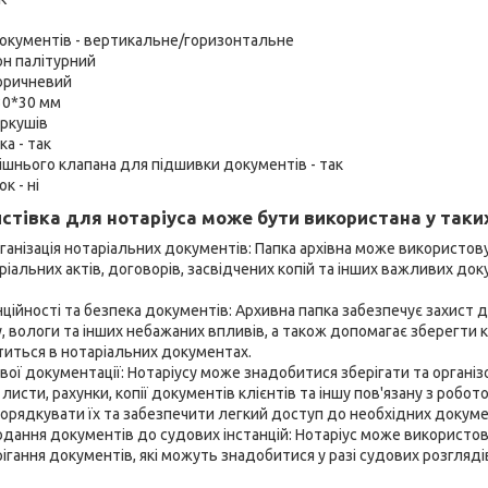
окументів - вертикальне/горизонтальне
он палітурний
коричневий
30*30 мм
аркушів
а - так
ішнього клапана для підшивки документів - так
к - ні
истівка для нотаріуса може бути використана у таки
рганізація нотаріальних документів: Папка архівна може використо
ріальних актів, договорів, засвідчених копій та інших важливих доку
ційності та безпека документів: Архивна папка забезпечує захист 
 вологи та інших небажаних впливів, а також допомагає зберегти 
ститься в нотаріальних документах.
ової документації: Нотаріусу може знадобитися зберігати та організо
 листи, рахунки, копії документів клієнтів та іншу пов'язану з робо
орядкувати їх та забезпечити легкий доступ до необхідних докуме
одання документів до судових інстанцій: Нотаріус може використов
рігання документів, які можуть знадобитися у разі судових розгляді