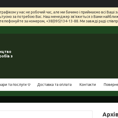
графіком у нас не робочий час, але ми бачимо і приймаємо всі Ваші
туємо за потребою Вас. Наш менеджер зв'яжеться з Вами найближчи
телефонуйте за номером, +38(095)134-13-88. Ми завжді раді співпра
ництво
робів з
вари та послуги
Доставка та оплата
Контакти
Поверне
Архів