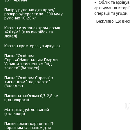
297*420 мм
Облік та архіву
архівування істор
Папір у рулонах для крою/
операції та угоди.
розкрою/перестилу 1500 мм у
рулонах 18-20 кг
Важливо, що вико
Картон у рулонах хром-ерзац
420 г/м2 (для викрійок та
лекал)
Картон хром-ерзац в аркушах
Папка "Особова
Справа"Національна Гвардія
України з тисненням "під
золото" (баладек)
Папка "Особова Справа" з
тисненням "під золото"
(баладек)
Папки на зав'язках 0,7-2,8 см
цільнокроєні
Матеріал дубльований
(коленкор)
Папки архівні картонні з П-
образним клапаном для