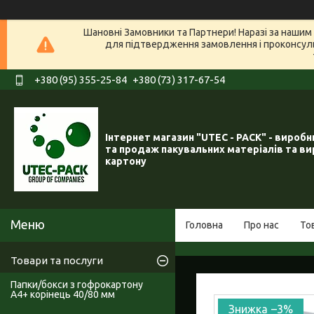
Шановні Замовники та Партнери! Наразі за нашим 
для підтвердження замовлення і проконсуль
+380 (95) 355-25-84
+380 (73) 317-67-54
Інтернет магазин "UTEC - PACK" - вироб
та продаж пакувальних матеріалів та ви
картону
Головна
Про нас
То
Товари та послуги
Папки/бокси з гофрокартону
А4+ корінець 40/80 мм
–3%