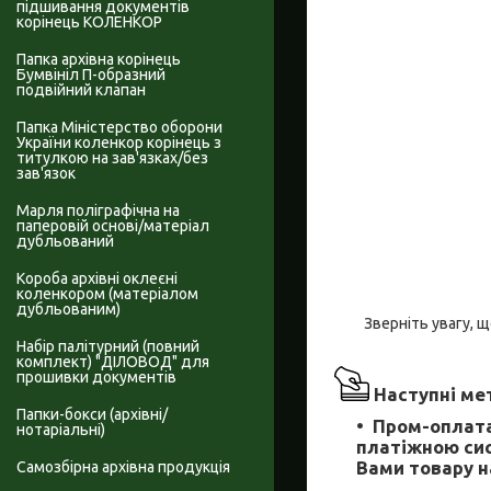
підшивання документів
корінець КОЛЕНКОР
Папка архівна корінець
Бумвініл П-образний
подвійний клапан
Папка Міністерство оборони
України коленкор корінець з
титулкою на зав'язках/без
зав'язок
Марля поліграфічна на
паперовій основі/матеріал
дубльований
Короба архівні оклеєні
коленкором (матеріалом
дубльованим)
Зверніть увагу, щ
Набір палітурний (повний
комплект) "ДІЛОВОД" для
прошивки документів
Наступні мет
Папки-бокси (архівні/
Пром-оплата
нотаріальні)
платіжною сис
Вами товару на
Самозбірна архівна продукція