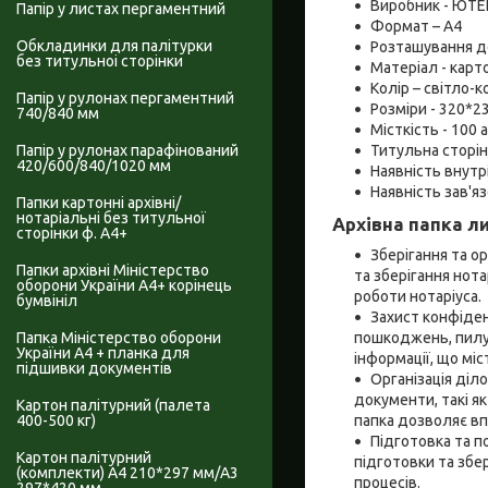
Виробник - ЮТЕ
Папір у листах пергаментний
Формат – А4
Обкладинки для палітурки
Розташування д
без титульноі сторінки
Матеріал - карт
Колір – світло-
Папір у рулонах пергаментний
Розміри - 320*2
740/840 мм
Місткість - 100 
Папір у рулонах парафінований
Титульна сторінк
420/600/840/1020 мм
Наявність внутр
Наявність зав'язо
Папки картонні архівні/
нотаріальні без титульної
Архівна папка л
сторінки ф. А4+
Зберігання та о
Папки архівні Міністерство
та зберігання нота
оборони України А4+ корінець
роботи нотаріуса.
бумвініл
Захист конфіден
Папка Міністерство оборони
пошкоджень, пилу,
України А4 + планка для
інформації, що мі
підшивки документів
Організація діл
документи, такі як
Картон палітурний (палета
400-500 кг)
папка дозволяє вп
Підготовка та п
Картон палітурний
підготовки та збе
(комплекти) А4 210*297 мм/А3
процесів.