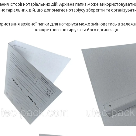
вання історії нотаріальних дій: Архівна папка може використовувати
ії нотаріальних дій, що допомагає нотаріусу зберегти та організува
ристання архівної папки для нотаріуса може змінюватись в залежно
конкретного нотаріуса та його організації.