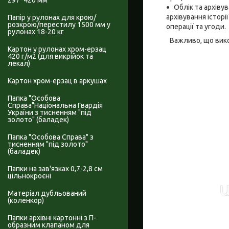
297*420 мм
Облік та архіву
архівування істор
Папір у рулонах для крою/
розкрою/перестилу 1500 мм у
операції та угоди.
рулонах 18-20 кг
Важливо, що вико
Картон у рулонах хром-ерзац
420 г/м2 (для викрійок та
лекал)
Картон хром-ерзац в аркушах
Папка "Особова
Справа"Національна Гвардія
України з тисненням "під
золото" (баладек)
Папка "Особова Справа" з
тисненням "під золото"
(баладек)
Папки на зав'язках 0,7-2,8 см
цільнокроєні
Матеріал дубльований
(коленкор)
Папки архівні картонні з П-
образним клапаном для