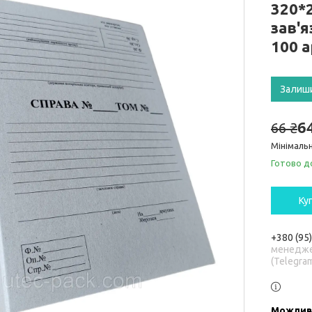
320*
зав'я
100 
Залиш
6
66 ₴
Мінімальн
Готово д
Ку
+380 (95
менедже
(Telegra