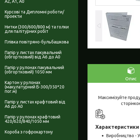
А2, А1, А0
Курсові та Дипломні роботи/
проекти
Нитки (300/600/800 м) та голки
для палітурних робіт
Плівка повітряно-бульбашкова
Папір у листах пакувальний
(обгортковий) від А6 до А0
Папір у рулонах пакувальний
(обгортковий) 1050 мм
Опис
Картон у рулонах
(макулатурний Б-300/350*20
пог.м)
Максимізуйте проду
Папір у листах крафтовий від
сторінкою
А6 до А0
Папір у рулонах крафтовий
420/620/840/1050 мм
Характеристики 
Короба з гофрокартону
Виробництво - У