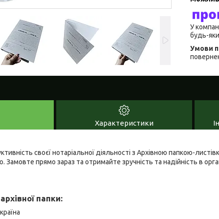
У компан
будь-яки
повернен
Характеристики
І
ктивність своєї нотаріальної діяльності з Архівною папкою-листі
. Замовте прямо зараз та отримайте зручність та надійність в орган
архівної папки:
країна