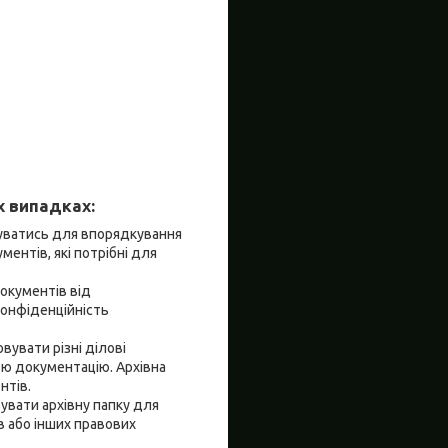
х випадках:
вуватись для впорядкування
ментів, які потрібні для
документів від
конфіденційність
вувати різні ділові
тою документацію. Архівна
нтів.
увати архівну папку для
в або інших правових