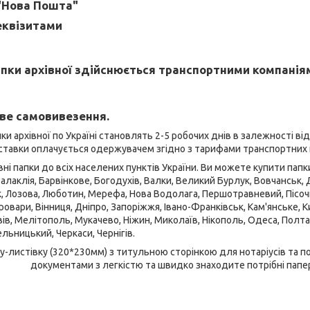
"Нова Пошта"
еквізитами
пки архівної здійснюється транспортними компанія
ве самовивезення.
ки архівної по Україні становлять 2-5 робочих днів в залежності ві
оставки оплачується одержувачем згідно з тарифами транспортних 
і папки до всіх населених пунктів України. Ви можете купити папки 
Балаклія, Барвінкове, Богодухів, Валки, Великий Бурлук, Вовчанськ, Де
к, Лозова, Люботин, Мерефа, Нова Водолага, Першотравневий, Пісочин
овари, Вінниця, Дніпро, Запоріжжя, Івано-Франківськ, Кам'янське, Ки
ів, Мелітополь, Мукачево, Ніжин, Миколаїв, Нікополь, Одеса, Полтав
льницький, Черкаси, Чернігів.
у-листівку (320*230мм) з титульною сторінкою для нотаріусів та п
документами з легкістю та швидко знаходите потрібні папе