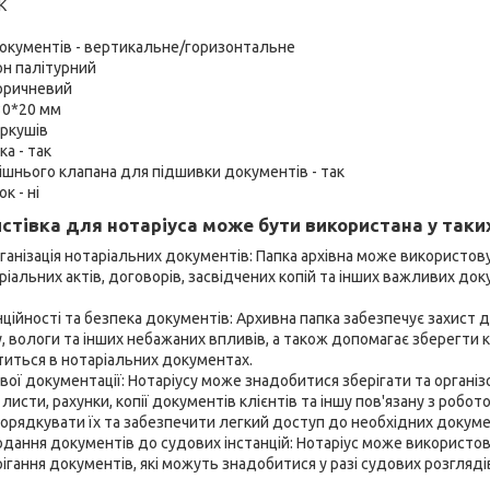
К
окументів - вертикальне/горизонтальне
он палітурний
коричневий
30*20 мм
аркушів
а - так
ішнього клапана для підшивки документів - так
к - ні
истівка для нотаріуса може бути використана у таки
рганізація нотаріальних документів: Папка архівна може використо
ріальних актів, договорів, засвідчених копій та інших важливих доку
ційності та безпека документів: Архивна папка забезпечує захист 
 вологи та інших небажаних впливів, а також допомагає зберегти 
ститься в нотаріальних документах.
ової документації: Нотаріусу може знадобитися зберігати та організо
 листи, рахунки, копії документів клієнтів та іншу пов'язану з робо
орядкувати їх та забезпечити легкий доступ до необхідних докуме
одання документів до судових інстанцій: Нотаріус може використов
рігання документів, які можуть знадобитися у разі судових розгляді