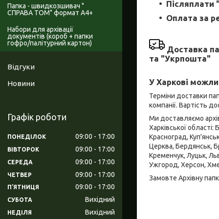
Післяплати 
Папка - швидкозшивач "
СПРАВА ТОМ" формат А4+
Оплата за р
Набори для архівації
документів (короб + папки
гофро/палітурний картон)
Доставка па
та "Укрпошта"
Відгуки
У Харкові можли
Новини
Терміни доставки пап
компанії. Вартість д
Графік роботи
Ми доставляємо архівн
Харківської області: 
09:00
17:00
Красноград, Куп'янсь
ПОНЕДІЛОК
Церква, Бердянськ, Бр
09:00
17:00
ВІВТОРОК
Кременчук, Луцьк, Льв
09:00
17:00
СЕРЕДА
Ужгород, Херсон, Хме
09:00
17:00
ЧЕТВЕР
Замовте Архівну папк
09:00
17:00
ПʼЯТНИЦЯ
Вихідний
СУБОТА
Вихідний
НЕДІЛЯ