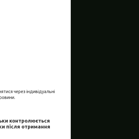
нятися через індивідуальні
ровини.
льки контролюється
ки після отримання