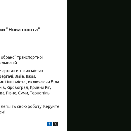
ми "Нова пошта"
д обраної транспортної
компаній.
архівні в таких містах
ргачі, Зміїв, Ізюм,
 і інші міста , включаючи Біла
їв, Кіровоград, Кривий Ріг,
а, Рівне, Суми, Тернопіль,
олегшіть свою роботу. Керуйте
ри!