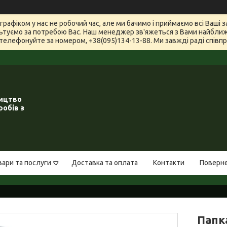
графіком у нас не робочий час, але ми бачимо і приймаємо всі Ваші
туємо за потребою Вас. Наш менеджер зв'яжеться з Вами найближчи
телефонуйте за номером, +38(095)134-13-88. Ми завжді раді співпра
ництво
робів з
вари та послуги
Доставка та оплата
Контакти
Поверне
Папка