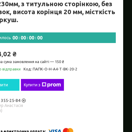
230мм, з титульною сторінкою, без
зок, висота корінця 20 мм, місткість
аркуш.
0
0
0
0
0
0
0
0
илось
4,02 ₴
а сума замовлення на сайті — 150 ₴
о відправки
Код:
ПАПК-О-Н-А4-Т-ВК-20-2
пити
Купити з
) 355-25-84
р Анастасія
m)