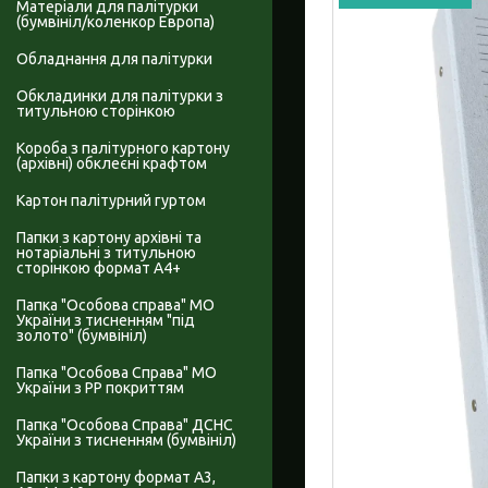
Матеріали для палітурки
(бумвініл/коленкор Европа)
Обладнання для палітурки
Обкладинки для палітурки з
титульною сторінкою
Короба з палітурного картону
(архівні) обклеєні крафтом
Картон палітурний гуртом
Папки з картону архівні та
нотаріальні з титульною
сторінкою формат А4+
Папка "Особова справа" МО
України з тисненням "під
золото" (бумвініл)
Папка "Особова Справа" МО
України з PP покриттям
Папка "Особова Справа" ДСНС
України з тисненням (бумвініл)
Папки з картону формат А3,