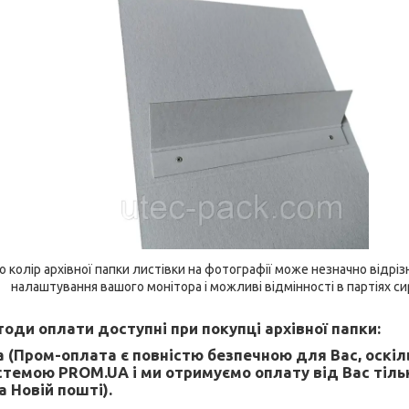
о колір архівної папки листівки на фотографії може незначно відріз
налаштування вашого монітора і можливі відмінності в партіях си
оди оплати доступні при покупці архівної папки:
 (Пром-оплата є повністю безпечною для Вас, оскі
темою PROM.UA і ми отримуємо оплату від Вас тіль
 Новій пошті).