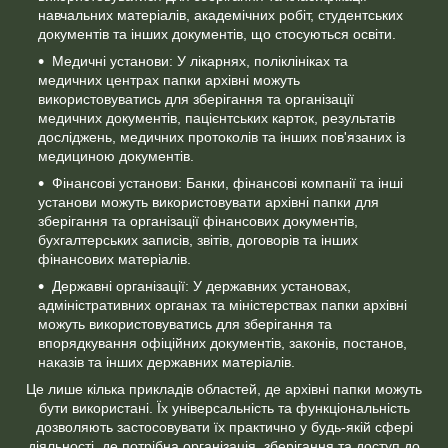
навчальних матеріалів, академічних робіт, студентських
документів та інших документів, що стосуються освіти.
Медичні установи: У лікарнях, поліклініках та
медичних центрах папки архівні можуть
використовуватись для зберігання та організації
медичних документів, пацієнтських карток, результатів
досліджень, медичних протоколів та інших пов'язаних із
медициною документів.
Фінансові установи: Банки, фінансові компанії та інші
установи можуть використовувати архівні папки для
зберігання та організації фінансових документів,
бухгалтерських записів, звітів, договорів та інших
фінансових матеріалів.
Державні організації: У державних установах,
адміністративних органах та міністерствах папки архівні
можуть використовуватись для зберігання та
впорядкування офіційних документів, законів, постанов,
наказів та інших державних матеріалів.
Це лише кілька прикладів областей, де архівні папки можуть
бути використані. Їх універсальність та функціональність
дозволяють застосовувати їх практично у будь-якій сфері
діяльності, де потрібна організація, зберігання та доступ до