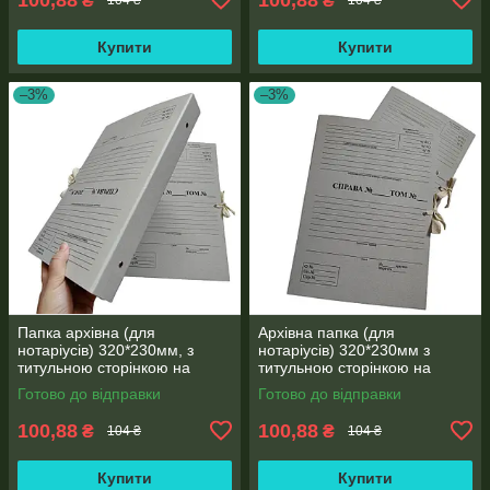
₴
₴
104 ₴
104 ₴
Купити
Купити
–3%
–3%
Папка архівна (для
Архівна папка (для
нотаріусів) 320*230мм, з
нотаріусів) 320*230мм з
титульною сторінкою на
титульною сторінкою на
зав'язках висота корінця 20
зав'язках, корінець 30 мм
Готово до відправки
Готово до відправки
мм, місткість 100 аркушів
100,88
100,88
₴
₴
104 ₴
104 ₴
Купити
Купити