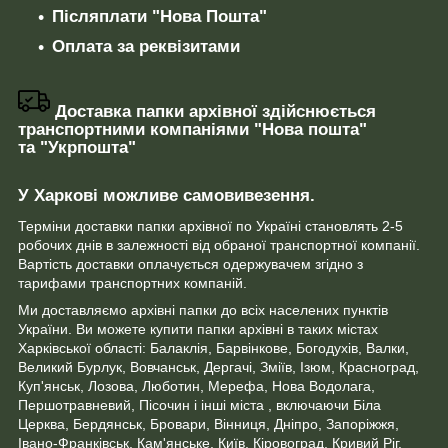
Післяплати "Нова Пошта"
Оплата за реквізитами
Доставка папки архівної здійснюється
транспортними компаніями "Нова пошта"
та "Укрпошта"
У Харкові можливе самовивезення.
Терміни доставки папки архівної по Україні становлять 2-5
робочих днів в залежності від обраної транспортної компанії.
Вартість доставки оплачується одержувачем згідно з
тарифами транспортних компаній.
Ми доставляємо архівні папки до всіх населених пунктів
України. Ви можете купити папки архівні в таких містах
Харківської області: Балаклія, Барвінкове, Богодухів, Валки,
Великий Бурлук, Вовчанськ, Дергачі, Зміїв, Ізюм, Красноград,
Куп'янськ, Лозова, Люботин, Мерефа, Нова Водолага,
Першотравневий, Пісочин і інші міста , включаючи Біла
Церква, Бердянськ, Бровари, Вінниця, Дніпро, Запоріжжя,
Івано-Франківськ, Кам'янське, Київ, Кіровоград, Кривий Ріг,