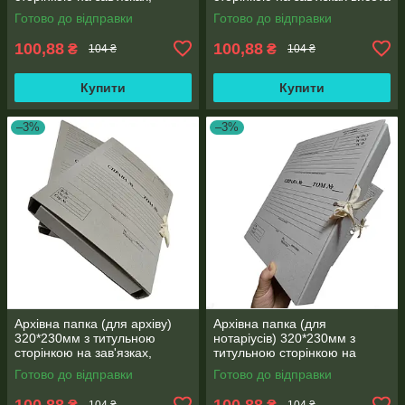
корінець 20 мм
корінця 20 мм
Готово до відправки
Готово до відправки
100,88
100,88
₴
₴
104 ₴
104 ₴
Купити
Купити
–3%
–3%
Архівна папка (для архіву)
Архівна папка (для
320*230мм з титульною
нотаріусів) 320*230мм з
сторінкою на зав'язках,
титульною сторінкою на
корінець 40 мм
зав'язках, корінець 20 мм
Готово до відправки
Готово до відправки
100,88
100,88