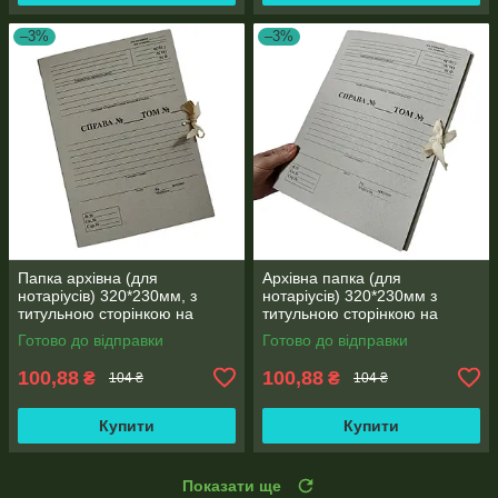
–3%
–3%
Папка архівна (для
Архівна папка (для
нотаріусів) 320*230мм, з
нотаріусів) 320*230мм з
титульною сторінкою на
титульною сторінкою на
зав'язках висота корінця 30
зав'язках, корінець 40 мм
Готово до відправки
Готово до відправки
мм, місткість 150 аркушів
100,88
100,88
₴
₴
104 ₴
104 ₴
Купити
Купити
Показати ще