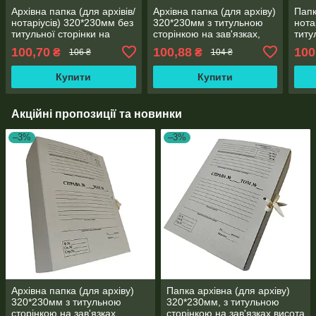
Архівна папка (для архівів/
Архівна папка (для архіву)
Папк
нотаріусів) 320*230мм без
320*230мм з титульною
нота
титульної сторінки на
сторінкою на зав'язках,
титу
зав'язках, корінець 40 мм
корінець 30 мм
зав'
100,70
100,88
100
₴
₴
106 ₴
104 ₴
40 м
арку
Купити
Купити
Акційні пропозиції та новинки
–3%
–3%
Архівна папка (для архіву)
Папка архівна (для архіву)
320*230мм з титульною
320*230мм, з титульною
сторінкою на зав'язках,
сторінкою на зав'язках висота