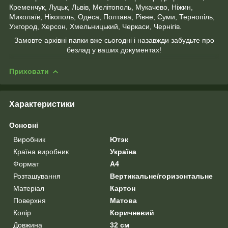
Кременчук, Луцьк, Львів, Мелітополь, Мукачево, Ніжин,
Миколаїв, Нікополь, Одеса, Полтава, Рівне, Суми, Тернопіль,
Ужгород, Херсон, Хмельницький, Черкаси, Чернігів.
Замовте архівні папки вже сьогодні і назавжди забудьте про
безлад у ваших документах!
Приховати
Характеристики
Основні
Виробник
Ютэк
Країна виробник
Україна
Формат
A4
Розташування
Вертикальне/горизонтальне
Матеріал
Картон
Поверхня
Матова
Колір
Коричневий
Довжина
32 см