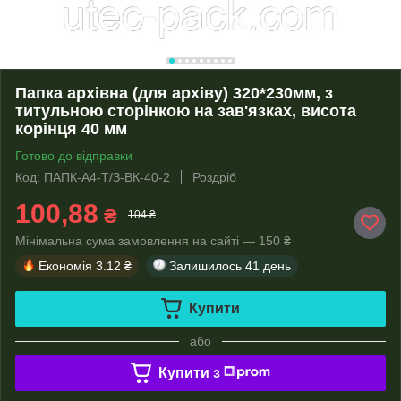
Папка архівна (для архіву) 320*230мм, з
титульною сторінкою на зав'язках, висота
корінця 40 мм
Готово до відправки
Код: ПАПК-А4-Т/З-ВК-40-2
Роздріб
100,88
₴
104 ₴
Мінімальна сума замовлення на сайті — 150 ₴
Економія
3.12 ₴
Залишилось
41 день
Купити
або
Купити з