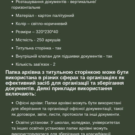
Розташування документів - вертикальне/
горизонтальне
Матеріал - картон палітурний
Колір – світло-коричневий
Розміри – 320*230*40
Місткість - 250 аркушів
Титульна сторінка - так
Внутрішній клапан для підшивки документів - так
Кількість зав'язок - 2
Папка архівна з титульною сторінкою може бути
використана в різних сферах та організаціях як
ефективний засіб для організації та зберігання
документів. Деякі приклади використання
включають:
Офісні архіви: Папки архівні можуть бути використані
для зберігання та організації офісної документації, такої
як договори, звіти, листи, протоколи та інші документи.
Освітні установи: У школах, коледжах, університетах
та інших освітніх установах папки архівні можуть
використовуватися для зберігання та класифікації