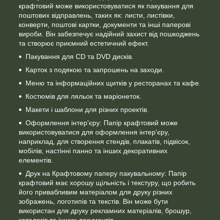
крафтовий
може використовуватися як пакування для
поштових відправлень, таких як: листи, листівки,
конверти, поштові картки, документи та інші паперові
вироби. Він забезпечує надійний захист від пошкоджень
та створює приємний естетичний ефект.
Пакування для CD та DVD дисків.
Карток з подякою та запрошень на заходи.
Меню та інформаційних щитків у ресторанах та кафе.
Костюмів для ляльок та маріонеток.
Макети і шаблони для різних проектів.
Оформлення інтер'єру: Папір крафтовий може
використовуватися для оформлення інтер'єру,
наприклад, для створення стендів, плакатів, підвісок,
мобілів, настінні панно та інших декоративних
елементів.
Друк на Крафтовому паперу пакувальному: Папір
крафтовий має хорошу щільність і текстуру, що робить
його привабливим матеріалом для друку різних
зображень, логотипів та текстів. Він може бути
використан для друку рекламних матеріалів, брошур,