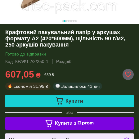
Крафтовий пакувальний папір у аркушах
формату А2 (420*600мм), щільність 90 г/м2,
250 аркушів пакування
Готово до відправки
Код: КРАФТ-А2/250-1
Роздріб
607,05
₴
639 ₴
Економія
31.95 ₴
Залишилось
43 дні
Купити
або
Купити з