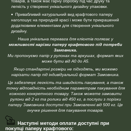
товарів, а також має гарну обробку під час друку та
легкість у створенні унікального дизайну упаковки.
Привабливий натуральний вид крафтового паперу
наголошує на природній красі і може бути прикрашений
додатковими елементами для створення унікального
дизайну.
Наша унікальна перевага для клієнтів полягає у
можливості нарізки паперу крафтового під потреби
Замовника.
Ми пропонуємо папір у рулонах та аркушах, формат яких
може бути від А0 до А5.
Якщо стандартні розміри не підходять, ми можемо
нарізати папір під індивідуальний формат Замовника.
Це забезпечує легкість та швидкість пакування, а також
точну відповідність необхідним параметрам пакування для
кожного конкретного товару. Також можете замовити
рулони від 2 кг та ролики від 450 кг, а послуги з порізки
паперу Замовника доступні при Замовленні від 500 кг. Це
гнучке рішення для пакування товарів.
Наступні методи оплати доступні при
покупці паперу крафтового: