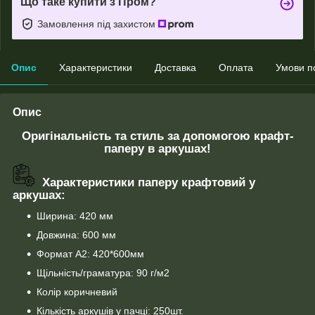
Що таке купити з Пром?
Замовлення під захистом
Опис
Характеристики
Доставка
Оплата
Умови п
Опис
Оригінальність та стиль за допомогою крафт-
паперу в аркушах!
Характеристики паперу крафтовий у
аркушах:
Ширина: 420 мм
Довжина: 600 мм
Формат А2: 420*600мм
Щільність/граматура: 90 г/м2
Колір коричневий
Кількість аркушів у пачці: 250шт.