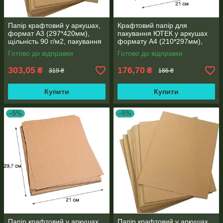
Папір крафтовий у аркушах,
Крафтовий папір для
формат А3 (297*420мм),
пакування ЮТЕК у аркушах
щільність 90 г/м2, пакування
формату А4 (210*297мм),
250 аркушів
щільність 90 г/м2, пакування
Готово до відправки
Готово до відправки
250 аркушів
303,05
176,70
₴
₴
319 ₴
186 ₴
Купити
Купити
–5%
–5%
Папір крафтовий у аркушах,
Папір крафтовий у аркушах,