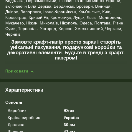
Водолага, Первомайський, Пісочин та інших містах України,
включаючи Біла Церква, Бердянськ, Бровари, Вінниця,
Дніпро, Запоріжжя, Івано-Франківськ, Кам'янське, Київ,
Кіровоград, Кривий Ріг, Кременчук, Луцьк, Львів, Мелітополь,
Мукачево, Ніжин, Миколаїв, Нікополь, Одеса, Полтава, Рівне ,
Суми, Тернопіль, Ужгород, Херсон, Хмельницький, Черкаси,
Чернігів.
Замовте крафт-папір просто зараз і створіть
унікальні пакування, подарункові коробки та
декоративні елементи. Будьте в тренді з крафт-
папером!
Приховати
Характеристики
Основні
Виробник
Ютэк
Країна виробник
Україна
Довжина
60 см
Ширина
42 см