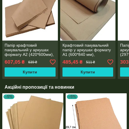
Папір крафтовий
Крафтовий пакувальний
Папі
пакувальний у аркушах
папір у аркушах формату
арку
формату А2 (420*600мм),
А1 (600*840 мм),
(297
щільність 90 г/м2, 250
щільність 90 г/м2, 100
г/м2
607,05
485,45
303
₴
₴
639 ₴
511 ₴
аркушів пакування
аркушів пакування
арку
Купити
Купити
Акційні пропозиції та новинки
–5%
–5%