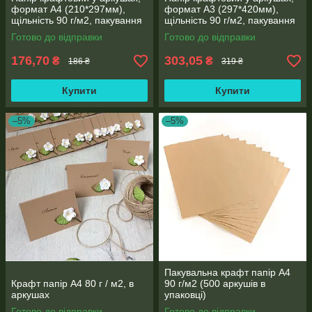
формат А4 (210*297мм),
формат А3 (297*420мм),
щільність 90 г/м2, пакування
щільність 90 г/м2, пакування
250 аркушів
250 аркушів
Готово до відправки
Готово до відправки
176,70
303,05
₴
₴
186 ₴
319 ₴
Купити
Купити
–5%
–5%
Пакувальна крафт папір А4
Крафт папір А4 80 г / м2, в
90 г/м2 (500 аркушів в
аркушах
упаковці)
Готово до відправки
Готово до відправки