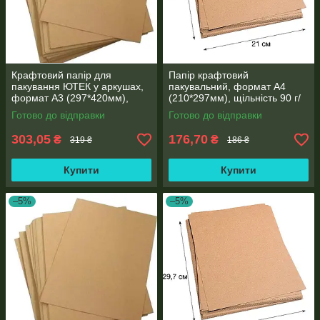
Крафтовий папір для
Папір крафтовий
пакування ЮТЕК у аркушах,
пакувальний, формат А4
формат А3 (297*420мм),
(210*297мм), щільність 90 г/
щільність 90 г/м2, пакування
м2, пакування 250 аркушів
Готово до відправки
Готово до відправки
250 аркушів
303,05
176,70
₴
₴
319 ₴
186 ₴
Купити
Купити
–5%
–5%