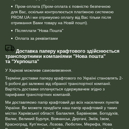
Пром-оплата (Пром-оплата є повністю безпечною
для Вас, оскільки контролюється платіжною системою
PROM.UA і ми отримуємо оплату від Вас тільки після
отримання Вами товару на Новій пошті).
Післяплати "Нова Пошта"
Оплата за реквізитами
Доставка паперу крафтового здійснюється
транспортними компаніями "Нова пошта"
та "Укрпошта"
У Харкові можливе самовивезення.
Терміни доставки паперу крафтового по Україні становлять 2-
5 робочі дні залежно від обраної транспортної компанії.
Вартість доставки оплачується одержувачем згідно з
тарифами транспортних компаній.
Ми доставляємо папір крафтовий до всіх населених пунктів
України. Ви можете придбати наш папір крафтовий у таких
містах Харківської області: Балаклея, Барвінкове, Богодухів,
Валки, Великий Бурлук, Вовчанськ, Дергачі, Зміїв, Ізюм,
Красноград, Куп'янськ, Лозова, Люботин, Мерефа, Нова