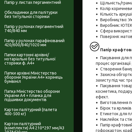
Папір у листах пергаментний
Щільність/грама
Колір коричнев
Обкладинки для палітурки
Кількість аркуші
без титульноі сторінки
Виробництво: Ук
Виробник: ЮТЕ
Папір у рулонах пергаментний
740/840 мм
Сфера використа
Поверхня: мато
Папір у рулонах парафінований
420/600/840/1020 мм
Папір крафтов
Папки картонні архівні/
Пакування для п
нотаріальні без титульної
сторінки ф. А4+
процес організації
Створення банер
Папки архівні Міністерство
Захисна обгортка
оборони України А4+ корінець
захисту під час тр
бумвініл
Пакування товарі
косметика, подару
Папка Міністерство оборони
України А4 + планка для
ефект.
підшивки документів
Виготовлення по
Бірок та ярликів
Картон палітурний (палета
Етикеток для пл
400-500 кг)
Наклейок та сті
Картон палітурний
Папір крафтовий
(комплекти) А4 210*297 мм/А3
гофрокартон, краф