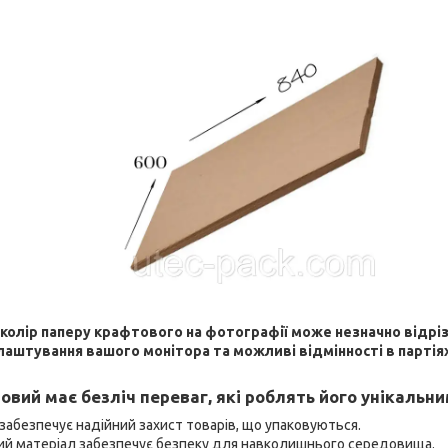
 колір паперу крафтового на фотографії може незначно відрі
лаштування вашого монітора та можливі відмінності в партія
овий має безліч переваг, які роблять його унікальн
 забезпечує надійний захист товарів, що упаковуються.
тий матеріал забезпечує безпеку для навколишнього середовища.