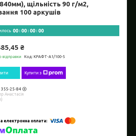
840мм), щільність 90 г/м2,
вання 100 аркушів
0
0
0
0
0
0
0
0
илось
485,45 ₴
о відправки
Код:
КРАФТ-А1/100-5
пити
Купити з
) 355-25-84
р Анастасія
m)