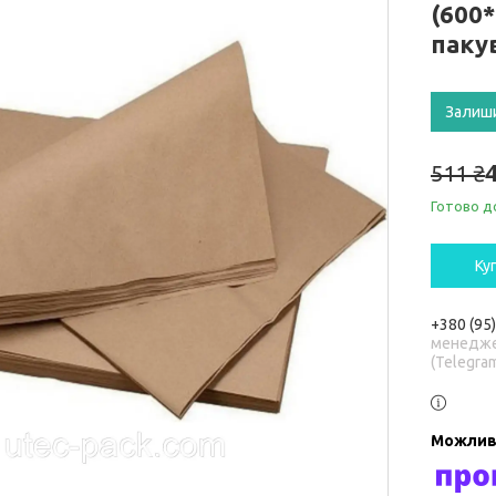
(600*
паку
Залиш
511 ₴
Готово д
Ку
+380 (95
менедже
(Telegra