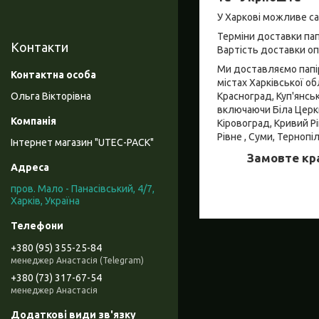
У Харкові можливе с
Терміни доставки пап
Контакти
Вартість доставки о
Ми доставляємо папір
містах Харківської об
Красноград, Куп'янсь
Ольга Вікторівна
включаючи Біла Церква
Кіровоград, Кривий Рі
Рівне , Суми, Тернопі
Інтернет магазин "UTEC-PACK"
Замовте кра
пров. Мало - Панасівський, 4/7,
Харків, Україна
+380 (95) 355-25-84
менеджер Анастасія (Telegram)
+380 (73) 317-67-54
менеджер Анастасія