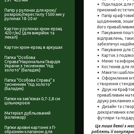
297*420 мм
Підкладок для п
приємний естетич
Папір у рулонах для крою/
розкрою/перестилу 1500 мм у
Папір крафтовий
рулонах 18-20 кг
щоденників, зошиті
його привабливим 
Картон у рулонах хром-ерзац
Пакування пошт
420 г/м2 (для викрійок та
лекал)
відправлень, таких
забезпечує надій
Картон хром-ерзац в аркушах
Пакування для C
Карток з подяко
Папка "Особова
Меню та інформа
Справа"Національна Гвардія
України з тисненням "під
Костюмів для ля
золото" (баладек)
Макети і шаблон
Оформлення інт
Папка "Особова Справа" з
створення стендів,
тисненням "під золото"
(баладек)
Друк на Крафтов
привабливим матер
Папки на зав'язках 0,7-2,8 см
друку рекламних м
цільнокроєні
Дизайн та створ
декоративних елеме
Матеріал дубльований
(коленкор)
футляри та подару
Це лише деякі з мо
Папки архівні картонні з П-
роблять її популярн
образним клапаном для