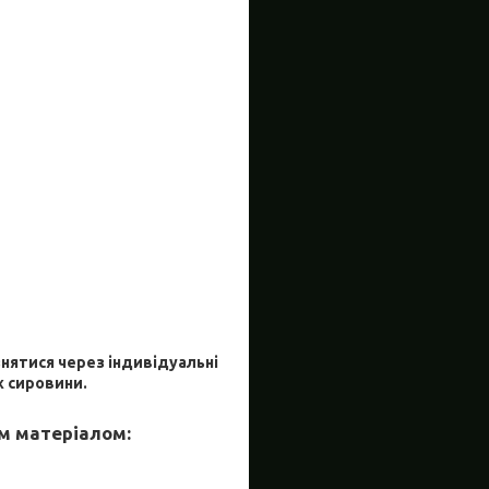
знятися через індивідуальні
х сировини.
им матеріалом: