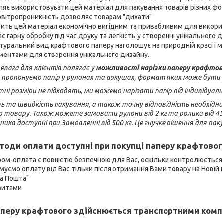
ляє використовувати цей матеріал для пакування товарів різних фор
овітропроникність дозволяє товарам "дихати"
ить цей матеріал економічно вигідним та привабливим для викорис
ає гарну обробку під час друку та легкість у створенні унікального 
туральний вид крафтового паперу наголошує на природній красі і
ентами для створення унікального дизайну.
евага для клієнтів полягає у
можливості нарізки паперу крафтов
 пропонуємо папір у рулонах та аркушах, формат яких може бути в
і розміри не підходять, ми можемо нарізати папір під індивідуа
сть та швидкість пакування, а також точну відповідність необхід
товару. Також можете замовити рулони від 2 кг та ролики від 450 
ика доступні при Замовленні від 500 кг. Це гнучке рішення для пак
тоди оплати доступні при покупці паперу крафтовог
ром-оплата є повністю безпечною для Вас, оскільки контролюєтьс
муємо оплату від Вас тільки після отримання Вами товару на Новій 
ва Пошта"
ізитами
перу крафтового здійснюється транспортними комп