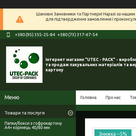
Шановні Замовники та Партнери! Наразі за нашим 
для підтвердження замовлення і проконсуль
+380 (95) 355-25-84
+380 (73) 317-67-54
Інтернет магазин "UTEC - PACK" - вироб
та продаж пакувальних матеріалів та ви
картону
Головна
Про нас
То
Товари та послуги
Папки/бокси з гофрокартону
А4+ корінець 40/80 мм
–5%