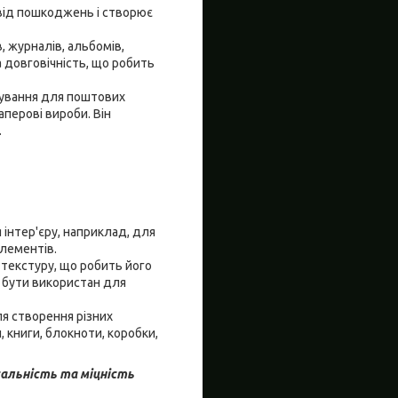
 від пошкоджень і створює
 журналів, альбомів,
а довговічність, що робить
кування для поштових
аперові вироби. Він
.
інтер'єру, наприклад, для
елементів.
 текстуру, що робить його
е бути використан для
ля створення різних
, книги, блокноти, коробки,
сальність та міцність