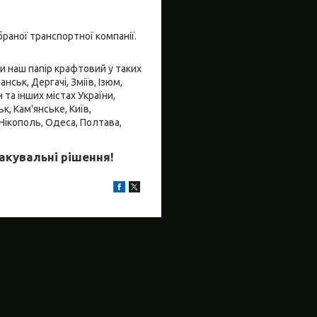
браної транспортної компанії.
и наш папір крафтовий у таких
нськ, Дергачі, Зміїв, Ізюм,
та інших містах України,
, Кам'янське, Київ,
 Нікополь, Одеса, Полтава,
пакувальні рішення!