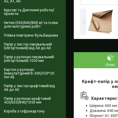
А2, А1, А0
Курсові та Дипломні роботи/
проекти
Нитки (300/600/800 м) та голки
для палітурних робіт
Плівка повітряно-бульбашкова
Папір у листах пакувальний
(обгортковий) від А6 до А0
Папір у рулонах пакувальний
(обгортковий) 1050 мм
Опис
Картон у рулонах
(макулатурний Б-300/350*20
пог.м)
Крафт-папір у ли
не
Папір у листах крафтовий від
А6 до А0
Характерис
Папір у рулонах крафтовий
420/620/840/1050 мм
Ширина: 600 мм
Довжина: 840 м
Короба з гофрокартону
Формат А1: 60