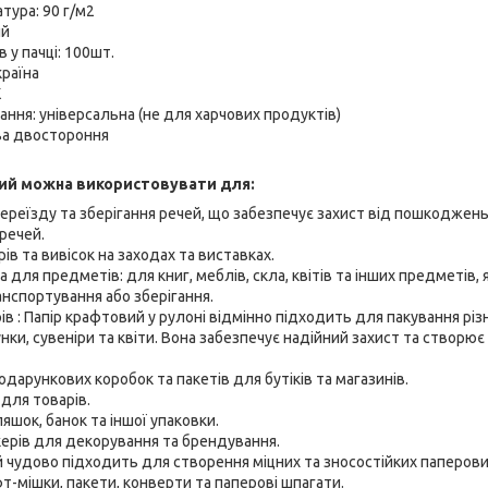
тура: 90 г/м2
ий
в у пачці: 100шт.
раїна
К
ння: універсальна (не для харчових продуктів)
ва двостороння
ий можна використовувати для:
ереїзду та зберігання речей, що забезпечує захист від пошкоджень
 речей.
ів та вивісок на заходах та виставках.
 для предметів: для книг, меблів, скла, квітів та інших предметів,
анспортування або зберігання.
в : Папір крафтовий у рулоні відмінно підходить для пакування різн
нки, сувеніри та квіти. Вона забезпечує надійний захист та створю
дарункових коробок та пакетів для бутіків та магазинів.
 для товарів.
яшок, банок та іншої упаковки.
керів для декорування та брендування.
 чудово підходить для створення міцних та зносостійких паперових 
т-мішки, пакети, конверти та паперові шпагати.