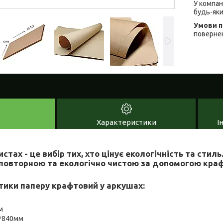
У компан
будь-яки
повернен
Характеристики
І
стах - це вибір тих, хто цінує екологічність та стил
повторною та екологічно чистою за допомогою краф
тики паперу крафтовий у аркушах:
м
0*840мм