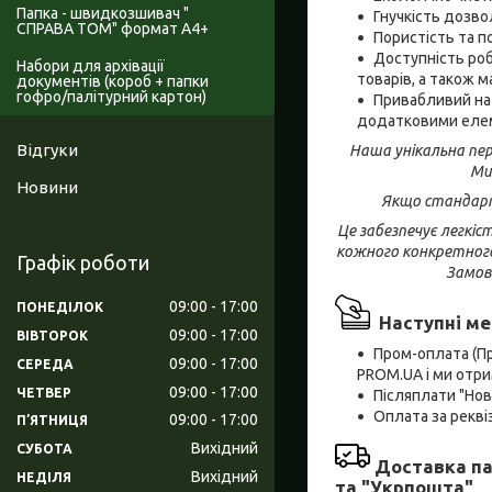
Папка - швидкозшивач "
Гнучкість дозво
СПРАВА ТОМ" формат А4+
Пористість та п
Доступність роб
Набори для архівації
товарів, а також м
документів (короб + папки
гофро/палітурний картон)
Привабливий на
додатковими елем
Відгуки
Наша унікальна пер
Ми
Новини
Якщо стандартн
Це забезпечує легкі
кожного конкретного 
Графік роботи
Замовн
09:00
17:00
ПОНЕДІЛОК
Наступні ме
09:00
17:00
ВІВТОРОК
Пром-оплата (П
09:00
17:00
СЕРЕДА
PROM.UA і ми отри
09:00
17:00
ЧЕТВЕР
Післяплати "Но
Оплата за рекв
09:00
17:00
ПʼЯТНИЦЯ
Вихідний
СУБОТА
Доставка па
Вихідний
НЕДІЛЯ
та "Укрпошта"