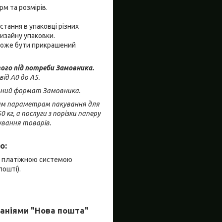
м та розмірів.
тання в упаковці різних
дизайну упаковки.
 може бути прикрашений
ого під потреби Замовника.
ід А0 до А5.
льний формат Замовника.
ним параметрам пакування для
кг, а послуги з порізки паперу
ування товарів.
о:
я платіжною системою
пошті).
аніями "Нова пошта"