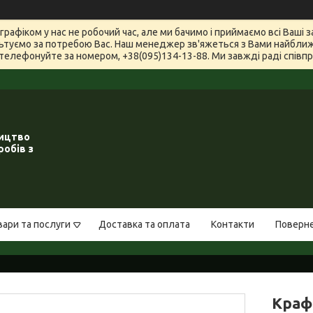
графіком у нас не робочий час, але ми бачимо і приймаємо всі Ваші
туємо за потребою Вас. Наш менеджер зв'яжеться з Вами найближчи
телефонуйте за номером, +38(095)134-13-88. Ми завжді раді співпра
ництво
робів з
вари та послуги
Доставка та оплата
Контакти
Поверне
Краф