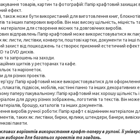
акування товарів, картин та фотографій: Папір крафтовий захищає
ний ефект.
, також може бути використаний для виготовлення книг, блокнотів,
в та інших паперових виробів. Він має високу щільність, міцність т
матеріалом для створення якісних та довговічних виробів.
ових відправлень Папір крафтовий
може використовуватися як па
 як: листи, листівки, конверти, поштові картки, документи та інші п
ний захист від пошкоджень та створює приємний естетичний ефект
D та DVD дисків.
ю та запрошень на заходи.
ційних щитків у ресторанах та кафе.
льок та маріонеток.
и для різних проектів.
ер'єру: Папір крафтовий може використовуватися для оформлення 
 плакатів, підвісок, мобілів, настінні панно та інших декоративних 
ому паперу пакувальному: Папір крафтовий має хорошу щільність і
іалом для друку різних зображень, логотипів та текстів. Він мож
атеріалів, брошур, каталогів та інших документів.
ення виробів ручної роботи: Папір крафт є відмінним матеріалом д
нтів, таких як: листівки, бирки, ярлики, штендери, банери, вивіски
нкові пакети.
жливих варіантів використання крафт-паперу в рулоні. Її універ
им вибором для багатьох проектів та завдань.