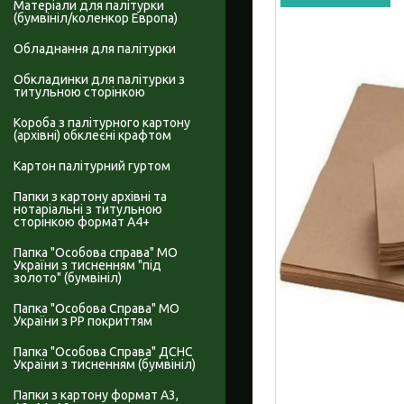
Матеріали для палітурки
(бумвініл/коленкор Европа)
Обладнання для палітурки
Обкладинки для палітурки з
титульною сторінкою
Короба з палітурного картону
(архівні) обклеєні крафтом
Картон палітурний гуртом
Папки з картону архівні та
нотаріальні з титульною
сторінкою формат А4+
Папка "Особова справа" МО
України з тисненням "під
золото" (бумвініл)
Папка "Особова Справа" МО
України з PP покриттям
Папка "Особова Справа" ДСНС
України з тисненням (бумвініл)
Папки з картону формат А3,