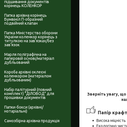
підшивання документів
корінець КОЛЕНКОР
Папка архівна корінець
Бумвініл П-образний
подвійний клапан
Папка Міністерство оборони
України коленкор корінець з
титулкою на зав'язках/без
зав'язок
Марля поліграфічна на
паперовій основі/матеріал
дубльований
Короба архівні оклеєні
коленкором (матеріалом
дубльованим)
Набір палітурний (повний
комплект) "ДІЛОВОД" для
Зверніть увагу, що
прошивки документів
на
Папки-бокси (архівні/
нотаріальні)
Папір крафт
Висока міцність
Самозбірна архівна продукція
Екологічно чис