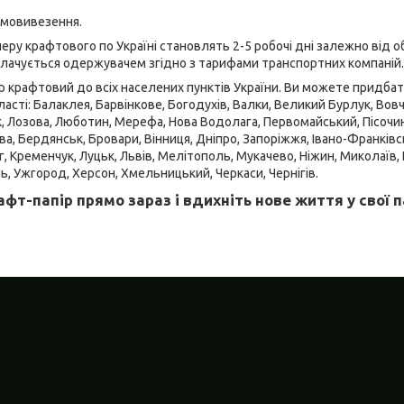
амовивезення.
еру крафтового по Україні становлять 2-5 робочі дні залежно від о
плачується одержувачем згідно з тарифами транспортних компаній.
 крафтовий до всіх населених пунктів України. Ви можете придбат
ласті: Балаклея, Барвінкове, Богодухів, Валки, Великий Бурлук, Вовча
к, Лозова, Люботин, Мерефа, Нова Водолага, Первомайський, Пісочин 
, Бердянськ, Бровари, Вінниця, Дніпро, Запоріжжя, Івано-Франківськ
г, Кременчук, Луцьк, Львів, Мелітополь, Мукачево, Ніжин, Миколаїв,
ль, Ужгород, Херсон, Хмельницький, Черкаси, Чернігів.
фт-папір прямо зараз і вдихніть нове життя у свої 