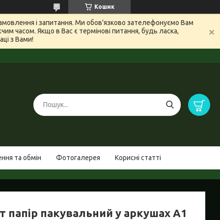
Кошик
 замовлення і запитання. Ми обов'язково зателефонуємо Вам
м часом. Якщо в Вас є термінові питання, будь ласка,
ці з Вами!
ння та обмін
Фотогалерея
Корисні статті
т папір пакувальний у аркушах А1