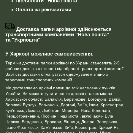
Післяплати "Нова Пошта"
Оплата за реквізитами
Доставка папки архівної здійснюється
транспортними компаніями "Нова пошта"
та "Укрпошта"
У Харкові можливе самовивезення.
Терміни доставки папки архівної по Україні становлять 2-5
робочих днів в залежності від обраної транспортної компанії.
Вартість доставки оплачується одержувачем згідно з
тарифами транспортних компаній.
Ми доставляємо архівні папки до всіх населених пунктів
України. Ви можете купити папки архівні в таких містах
Харківської області: Балаклія, Барвінкове, Богодухів, Валки,
Великий Бурлук, Вовчанськ, Дергачі, Зміїв, Ізюм, Красноград,
Куп'янськ, Лозова, Люботин, Мерефа, Нова Водолага,
Першотравневий, Пісочин і інші міста , включаючи Біла
Церква, Бердянськ, Бровари, Вінниця, Дніпро, Запоріжжя,
Івано-Франківськ, Кам'янське, Київ, Кіровоград, Кривий Ріг,