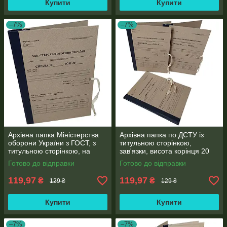
Купити
Купити
–7%
–7%
Архівна папка Міністерства
Архівна папка по ДСТУ із
оборони України з ГОСТ, з
титульною сторінкою,
титульною сторінкою, на
зав'язки, висота корінця 20
зав'язках, ф. А4, корінець
мм (бумвініл), ф. А4
Готово до відправки
Готово до відправки
бумвініл 20 мм
119,97
119,97
₴
₴
129 ₴
129 ₴
Купити
Купити
–7%
–7%