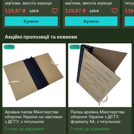
зав'язки, висота корінця
зав'язки, висота корінця
титу
40 мм (бумвініл), ф. А4
20 мм (бумвініл), ф. А4
зав'
119,97
119,97
119
₴
₴
129 ₴
129 ₴
40м
Купити
Купити
Акційні пропозиції та новинки
–7%
–7%
Архівна папка Міністерства
Папка архівна Міністерства
оборони України на зав'язках
оборони України з ДСТУ,
з ДСТУ, з титульною
формату А4, з титульною
сторінкою, ф. А4, корінець
сторінкою, зав'язки, корінець
Готово до відправки
Готово до відправки
30мм
30мм