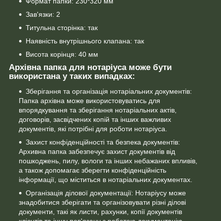
Формат папки: 230*320 мм
Зав'язки: 2
Титульна сторінка: так
Наявність внутрішнього клапана: так
Висота корінця: 40 мм
Архівна папка для нотаріуса може бути
використана у таких випадках:
Зберігання та організація нотаріальних документів:
Папка архівна може використовуватись для
впорядкування та зберігання нотаріальних актів,
договорів, засвідчених копій та інших важливих
документів, які потрібні для роботи нотаріуса.
Захист конфіденційності та безпека документів:
Архивна папка забезпечує захист документів від
пошкоджень, пилу, вологи та інших небажаних впливів,
а також допомагає зберегти конфіденційність
інформації, що міститься в нотаріальних документах.
Організація ділової документації: Нотаріусу може
знадобитися зберігати та організовувати різні ділові
документи, такі як листи, рахунки, копії документів
клієнтів та іншу пов'язану з роботою документацію.