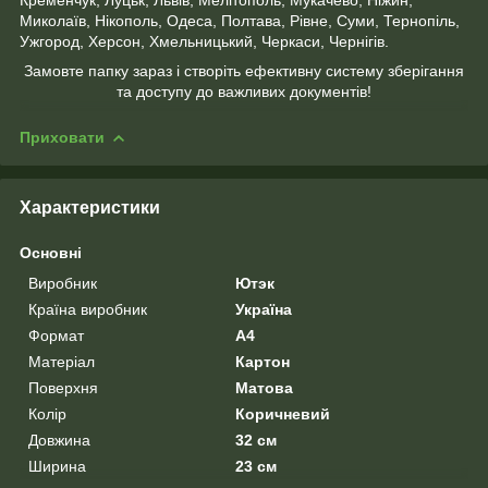
Кременчук, Луцьк, Львів, Мелітополь, Мукачево, Ніжин,
Миколаїв, Нікополь, Одеса, Полтава, Рівне, Суми, Тернопіль,
Ужгород, Херсон, Хмельницький, Черкаси, Чернігів.
Замовте папку зараз і створіть ефективну систему зберігання
та доступу до важливих документів!
Приховати
Характеристики
Основні
Виробник
Ютэк
Країна виробник
Україна
Формат
A4
Матеріал
Картон
Поверхня
Матова
Колір
Коричневий
Довжина
32 см
Ширина
23 см