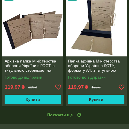
Архівна папка Міністерства
Папка архівна Міністерства
оборони України з ГОСТ, з
оборони України з ДСТУ,
титульною сторінкою, на
формату А4, з титульною
зав'язках, ф. А4, корінець
сторінкою, зав'язки, корінець
Готово до відправки
Готово до відправки
бумвініл 30 мм
20мм
119,97
119,97
₴
₴
129 ₴
129 ₴
Купити
Купити
Показати ще