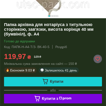
Папка архівна для нотаріуса з титульною
сторінкою, зав'язки, висота корінця 40 мм
(бумвініл), ф. А4
Готово до відправки
Код: ПАПК-Н-А4-Т/З- ВК-40-5
Роздріб
119,97
₴
129 ₴
Мінімальна сума замовлення на сайті — 150 ₴
Економія
9.03 ₴
Залишилось
41 день
Купити
або
Купити з