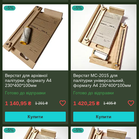
–5%
–5%
Верстат для архівної
Верстат МС-2015 для
палітурки, формату А4
палітурки універсальний,
230*400*100мм
формату А4 230*400*100мм
Готово до відправки
Готово до відправки
1 140,95
1 420,25
₴
₴
1 201 ₴
1 495 ₴
Купити
Купити
–5%
–5%