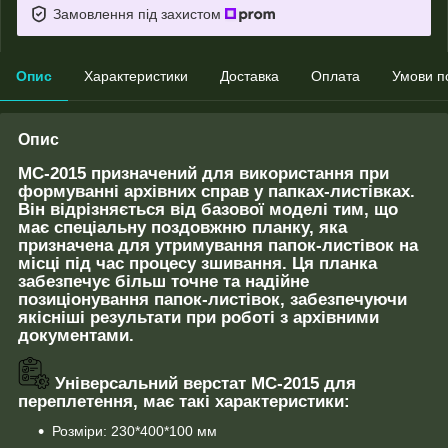
Замовлення під захистом
Опис
Характеристики
Доставка
Оплата
Умови п
Опис
МС-2015 призначений для використання при
формуванні архівних справ у папках-листівках.
Він відрізняється від базової моделі тим, що
має спеціальну поздовжню планку, яка
призначена для утримування папок-листівок на
місці під час процесу зшивання. Ця планка
забезпечує більш точне та надійне
позиціонування папок-листівок, забезпечуючи
якісніші результати при роботі з архівними
документами.
Універсальний верстат МС-2015 для
переплетення, має такі характеристики:
Розміри: 230*400*100 мм