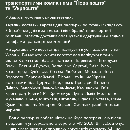
транспортними компаніями "Нова пошта"
та "Укрпошта"
У Харкові можливе самовивезення.
Терміни доставки верстат для палітурки по Україні складають
2-5 робочих днів в залежності від обраної транспортної
компанії. Вартість доставки оплачується одержувачем згідно з
тарифами транспортних компаній.
Ми доставляємо верстат для палітурки в усі населені пункти
України. Ви можете купити верстат для палітурки в таких
містах Харківської області: Балаклія, Барвінкове, Богодухів,
Валки, Великий Бурлук, Вовчанськ, Дергачі, Зміїв, Ізюм,
Красноград, Куп'янськ, Лозова, Люботин, Мерефа, Нова
Водолага, Первомайський, Пісочин та інших України,
включаючи Біла Церква, Бердянськ, Бровари, Вінниця,
Дніпро, Запоріжжя, Івано-Франківськ, Кам'янське, Київ,
Кіровоград, Кривий Ріг, Кременчук, Луцьк, Львів, Мелітополь,
Мукачево, Ніжин, Миколаїв, Нікополь, Одеса, Полтава, Рівне ,
Суми, Тернопіль, Ужгород, Херсон, Хмельницький, Черкаси,
Чернігів.
Ваша палітурна робота ніколи не буде попередньою після
придбання універсального верстата МС-2015! Він забезпечує
швидку та акуратну прошивку документів формату А4, що