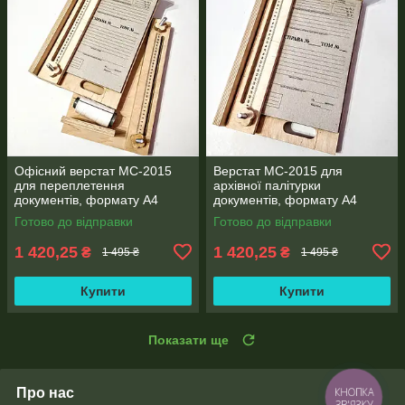
Офісний верстат МС-2015
Верстат МС-2015 для
для переплетення
архівної палітурки
документів, формату А4
документів, формату А4
230*400*100мм
230*400*100мм
Готово до відправки
Готово до відправки
1 420,25
1 420,25
₴
₴
1 495 ₴
1 495 ₴
Купити
Купити
Показати ще
Про нас
КНОПКА
ЗВ'ЯЗКУ