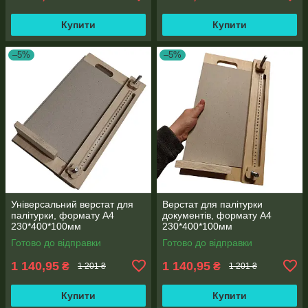
Купити
Купити
–5%
–5%
Універсальний верстат для
Верстат для палітурки
палітурки, формату А4
документів, формату А4
230*400*100мм
230*400*100мм
Готово до відправки
Готово до відправки
1 140,95
1 140,95
₴
₴
1 201 ₴
1 201 ₴
Купити
Купити