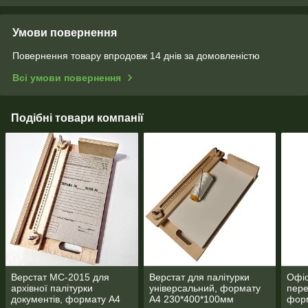
Умови повернення
Повернення товару впродовж 14 днів за домовленістю
Всі умови повернення
Подібні товари компанії
Верстат МС-2015 для
Верстат для палітурки
Офіс
архівної палітурки
універсальний, формату
пере
документів, формату А4
А4 230*400*100мм
фор