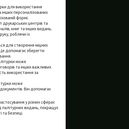
рки для використання
а інших персоналізованих
ізованій формі.
т друкарських центрів та
алів, книг та інших видань.
уку, роблячи їх
ться для створення міцних
. Це допомагає зберегти
вання.
алітурки може
оговорів та інших важливих
кість використання за
літурки може
 документів. Він допомагає
астосування у різних сферах
яд палітурних видань, покращує
 та безпеці.