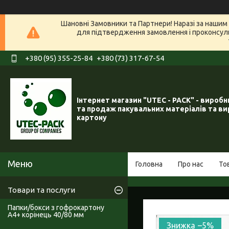
Шановні Замовники та Партнери! Наразі за нашим 
для підтвердження замовлення і проконсуль
+380 (95) 355-25-84
+380 (73) 317-67-54
Інтернет магазин "UTEC - PACK" - вироб
та продаж пакувальних матеріалів та ви
картону
Головна
Про нас
То
Товари та послуги
Папки/бокси з гофрокартону
А4+ корінець 40/80 мм
–5%