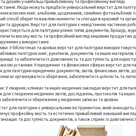
та дизайн у найбільш привабливому та професійному вигляді.
стання: Люди можуть придбати універсальний верстат для паліту
енні власних книг, альбомів, щоденників, сімейних фотоальбомів т
вий спосіб зберегти важливі моменти та спогади в красивій та орган
ри та друкарні: Верстат для палітурки є невід'ємною частиною робі
користовується для палітурки різних типів документів, брошур, журн
печити високу якість та професійний вигляд кінцевим продуктам др
ручними у використанні.
рхіви: У бібліотеках та архівах верстат для палітурки використовує
абливих палітурок книг, рукописів, документів та інших матеріалів
ормації та забезпечити їх довговічність та доступність для користу
ансові установи: У юридичних та фінансових сферах верстат для п
 для палітурки юридичних документів, звітів, фінансових звітів, д
омагає організувати їх зберігання, забезпечити їх цілісність та лег
и: У лікарнях, клініках та інших медичних закладах верстат для па
 для створення медичних звітів, досліджень, протоколів та інших
а забезпечити їх збереження у медичних записах та архівах.
тат для палітурки є універсальним інструментом, який знаходить з
зпечує професійну якість та естетично привабливий зовнішній вигл
ганізацію та доступність документів, а також сприяє їх довговічності