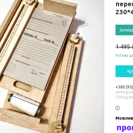
пере
230*
Залиш
1 495 
Готово д
Ку
+380 (95
менедже
(Telegra