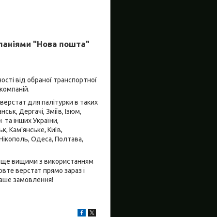
паніями "Нова пошта"
ості від обраної транспортної
компаній.
 верстат для палітурки в таких
ськ, Дергачі, Зміїв, Ізюм,
 та інших України,
, Кам'янське, Київ,
 Нікополь, Одеса, Полтава,
ь ще вищими з використанням
вте верстат прямо зараз і
ваше замовлення!