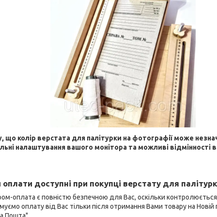
у, що колір верстата для палітурки на фотографії може незна
льні налаштування вашого монітора та можливі відмінності в
 оплати доступні при покупці верстату для палітурк
ром-оплата є повністю безпечною для Вас, оскільки контролюєтьс
муємо оплату від Вас тільки після отримання Вами товару на Новій 
ва Пошта"