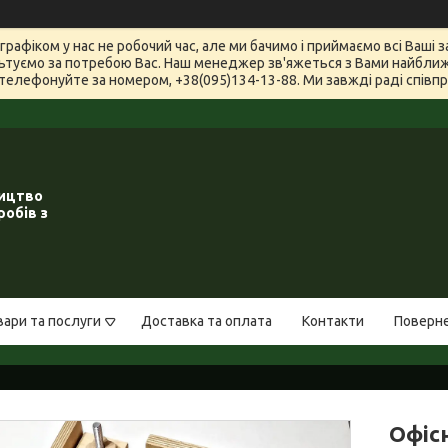
графіком у нас не робочий час, але ми бачимо і приймаємо всі Ваші
туємо за потребою Вас. Наш менеджер зв'яжеться з Вами найближчи
телефонуйте за номером, +38(095)134-13-88. Ми завжді раді співпра
ництво
робів з
вари та послуги
Доставка та оплата
Контакти
Поверне
Офіс