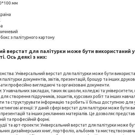
00*100 мм
раїна
К
ра
оричневий
-бокс з палітурного картону
ий верстат для палітурки може бути використаний у 
і. Ось деякі з них:
ємства: Універсальний верстат для палітурки може бути використан
 палітурки документів, звітів, презентацій, брошур та інших друков
ти професійно виглядаючі та організовані документи.
и: У навчальних закладах, таких як школи, коледжі та університети,
для створення підручників, зошитів, курсових робіт та інших навча
ти та структурувати інформацію та робить її більш доступною для у
кетингові агенції: У даній сфері верстат для палітурки може бути 
, презентацій та інших рекламних матеріалів. Це дозволяє предста
ній та професійній формі.
удії та арт-проекти: Універсальний верстат для палітурки може б
льних дизайнерських книг, портфоліо, альбомів та мистецтвознавчи