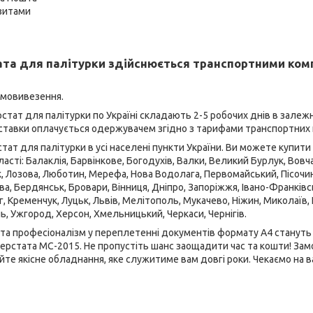
ізитами
та для палітурки здійснюється транспортними ком
амовивезення.
стат для палітурки по Україні складають 2-5 робочих днів в залежн
оставки оплачується одержувачем згідно з тарифами транспортних 
ат для палітурки в усі населені пункти України. Ви можете купити
ласті: Балаклія, Барвінкове, Богодухів, Валки, Великий Бурлук, Вовчан
к, Лозова, Люботин, Мерефа, Нова Водолага, Первомайський, Пісочин
, Бердянськ, Бровари, Вінниця, Дніпро, Запоріжжя, Івано-Франківськ
г, Кременчук, Луцьк, Львів, Мелітополь, Мукачево, Ніжин, Миколаїв,
ль, Ужгород, Херсон, Хмельницький, Черкаси, Чернігів.
та професіоналізм у переплетенні документів формату А4 станут
ерстата МС-2015. Не пропустіть шанс заощадити час та кошти! Замо
те якісне обладнання, яке служитиме вам довгі роки. Чекаємо на 