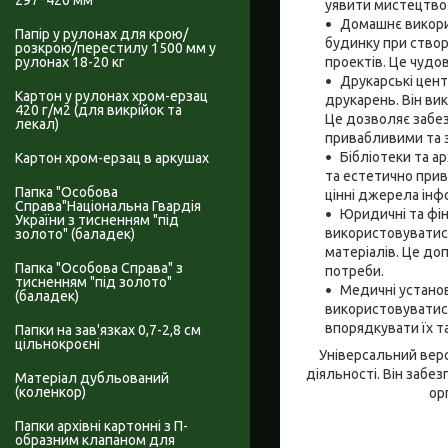
297*420 мм
уявити мистецтво 
Домашнє викори
Папір у рулонах для крою/
будинку при створ
розкрою/перестилу 1500 мм у
проектів. Це чудо
рулонах 18-20 кг
Друкарські цент
Картон у рулонах хром-ерзац
друкарень. Він ви
420 г/м2 (для викрійок та
Це дозволяє забез
лекал)
привабливими та з
Бібліотеки та а
Картон хром-ерзац в аркушах
та естетично прив
Папка "Особова
цінні джерела інф
Справа"Національна Гвардія
Юридичні та фін
України з тисненням "під
використовуватися
золото" (баладек)
матеріалів. Це доп
Папка "Особова Справа" з
потреби.
тисненням "під золото"
Медичні установ
(баладек)
використовуватися
впорядкувати їх т
Папки на зав'язках 0,7-2,8 см
цільнокроєні
Універсальний верс
діяльності. Він забе
Матеріал дубльований
(коленкор)
ор
Папки архівні картонні з П-
образним клапаном для