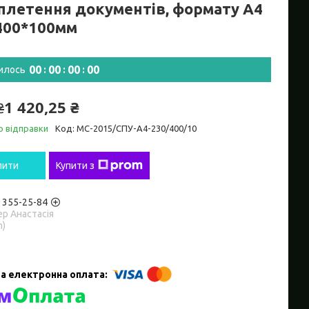
плетення документів, формату А4
400*100мм
0
0
0
0
0
0
0
0
илось
1 420,25 ₴
₴
о відправки
Код:
МС-2015/СПУ-А4-230/400/10
пити
Купити з
) 355-25-84
р Анастасія
m)