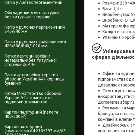
Папір у листах пергаментний
Розміри: 230*4
Вага: 1,4 кг
Обкладинки для палітурки
Виробництво: Ук
без титульноі сторінки
Виробник: ЮТЕ
Матеріал: фане
Папір у рулонах пергаментний
740/840 мм
Колір: світло-к
Упаковка: короб
Папір у рулонах парафінований
420/600/840/1020 мм
Універсальн
Папки картонні архівні/
сферах діяльност
нотаріальні без титульної
сторінки ф. А4+
Офіси та підпри
Папки архівні Міністерство
оборони України А4+ корінець
підприємствах для
бумвініл
дозволяє створюва
Освітні установ
Папка Міністерство оборони
використовується 
України А4 + планка для
підшивки документів
допомагає зберіга
Рекламні та мар
Картон палітурний (палета
брошур, каталогів
400-500 кг)
компанії в елегант
Дизайнерські ст
Картон палітурний
унікальних та сти
(комплекти) А4 210*297 мм/А3