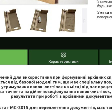
У компан
будь-яки
повернен
Характеристики
І
ений для використання при формуванні архівних спр
ється від базової моделі тим, що має спеціальну по
утримування папок-листівок на місці під час проце
ьш точне та надійне позиціонування папок-листівок,
результати при роботі з архівними документам
стат МС-2015 для переплетення документів, має так