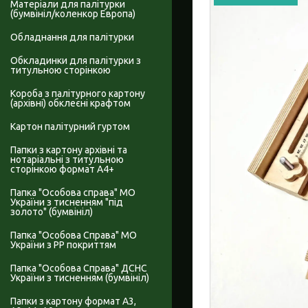
Матеріали для палітурки
(бумвініл/коленкор Европа)
Обладнання для палітурки
Обкладинки для палітурки з
титульною сторінкою
Короба з палітурного картону
(архівні) обклеєні крафтом
Картон палітурний гуртом
Папки з картону архівні та
нотаріальні з титульною
сторінкою формат А4+
Папка "Особова справа" МО
України з тисненням "під
золото" (бумвініл)
Папка "Особова Справа" МО
України з PP покриттям
Папка "Особова Справа" ДСНС
України з тисненням (бумвініл)
Папки з картону формат А3,