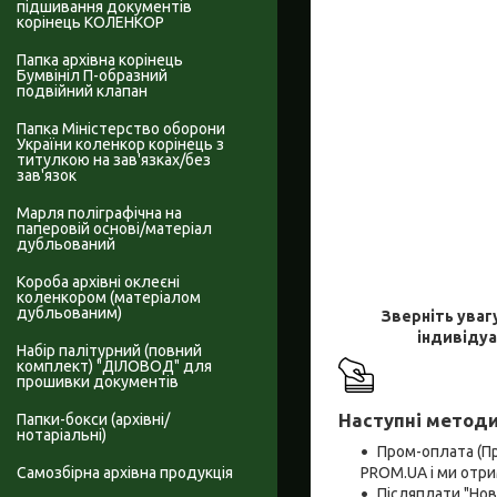
підшивання документів
корінець КОЛЕНКОР
Папка архівна корінець
Бумвініл П-образний
подвійний клапан
Папка Міністерство оборони
України коленкор корінець з
титулкою на зав'язках/без
зав'язок
Марля поліграфічна на
паперовій основі/матеріал
дубльований
Короба архівні оклеєні
коленкором (матеріалом
дубльованим)
Зверніть уваг
індивідуа
Набір палітурний (повний
комплект) "ДІЛОВОД" для
прошивки документів
Наступні методи
Папки-бокси (архівні/
нотаріальні)
Пром-оплата (П
PROM.UA і ми отри
Самозбірна архівна продукція
Післяплати "Но