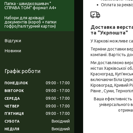
Папка - швидкозшивач "
Оплата за рекв
СПРАВА ТОМ" формат А4+
Набори для архівації
документів (короб + папки
гофро/палітурний картон)
Доставка верста
та "Укрпошта"
Відгуки
У Харкові можливе с
Терміни доставки вер
Новини
компанії. Вартість д
Ми доставляємо верст
містах Харківської об
Графік роботи
Красноград, Куп'янсь
включаючи Біла Церква
09:00
17:00
ПОНЕДІЛОК
Кіровоград, Кривий Рі
09:00
17:00
Рівне , Суми, Тернопі
ВІВТОРОК
09:00
17:00
СЕРЕДА
Ваша ефективність 
універсального в
09:00
17:00
ЧЕТВЕР
отримай
09:00
17:00
ПʼЯТНИЦЯ
Вихідний
СУБОТА
Вихідний
НЕДІЛЯ