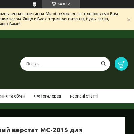
Кошик
 замовлення і запитання. Ми обов'язково зателефонуємо Вам
м часом. Якщо в Вас є термінові питання, будь ласка,
ці з Вами!
ння та обмін
Фотогалерея
Корисні статті
ний верстат МС-2015 для