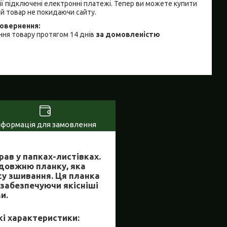
ії підключені електронні платежі. Тепер ви можете купити
й товар не покидаючи сайту.
ня товару протягом 14 днів
за домовленістю
нформація для замовлення
ав у папках-листівках.
здовжню планку, яка
су зшивання. Ця планка
 забезпечуючи якісніші
и.
і характеристики: