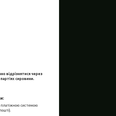
чно відрізнятися через
 партіях сировини.
и:
я платіжною системою
пошті).