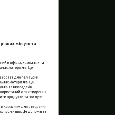
різних місцях та
ий в офісах, компаніях та
аних матеріалів. Це
 верстат для палітурки
льних матеріалів. Це
чнів та викладачів.
використаний для створення
вити продукти та послуги
ути корисним для створення
х публікацій. Це допомагає