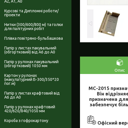
А2, А1, А0
Курсові та Дипломні роботи/
проекти
Нитки (300/600/800 м) та голки
для палітурних робіт
Плівка повітряно-бульбашкова
Папір у листах пакувальний
(обгортковий) від А6 до А0
Папір у рулонах пакувальний
(обгортковий) 1050 мм
Опис
Картон у рулонах
(макулатурний Б-300/350*20
пог.м)
МС-2015 признач
Він відрізня
Папір у листах крафтовий від
А6 до А0
призначена для 
забезпечує біл
Папір у рулонах крафтовий
420/620/840/1050 мм
Короба з гофрокартону
Офісний вер