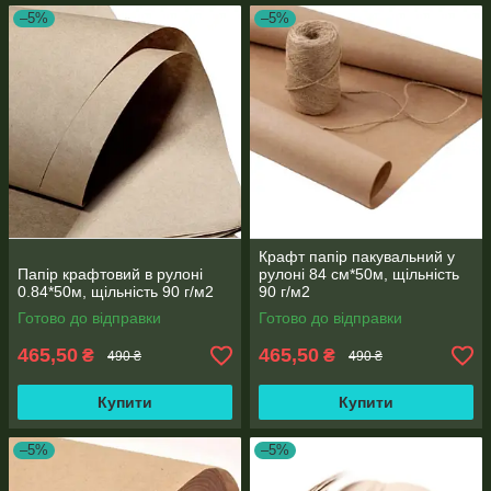
–5%
–5%
Крафт папір пакувальний у
Папір крафтовий в рулоні
рулоні 84 см*50м, щільність
0.84*50м, щільність 90 г/м2
90 г/м2
Готово до відправки
Готово до відправки
465,50
465,50
₴
₴
490 ₴
490 ₴
Купити
Купити
–5%
–5%