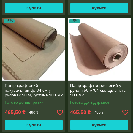
Купити
Купити
–5%
–5%
Папір крафтовий
Папір крафт коричневий у
пакувальний ф. 84 см у
рулоні 50 м*84 см, щільність
рулонах 50 м, густина 90 г/м2
90 г/м2
Готово до відправки
Готово до відправки
465,50
465,50
₴
₴
490 ₴
490 ₴
Купити
Купити