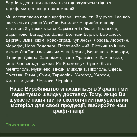
Вартість доставки оплачується одержувачем згідно з
тарифами транспортних компаній.
Ми доставляємо папір крафтовий коричневий у рулоні до всіх
населених пунктів України. Ви можете придбати папір
крафтовий у таких містах Харківської області: Балаклея,
Барвінкове, Богодухів, Валки, Великий Бурлук, Вовчанськ,
Дергачі, Зміїв, Ізюм, Красноград, Куп'янськ, Лозова, Люботин,
Мерефа, Нова Водолага, Первомайський, Пісочин та інших
містах України, включаючи Біла Церква, Бердянськ, Бровари,
Вінниця, Дніпро, Запоріжжя, Івано-Франківськ, Кам'янське,
Київ, Кіровоград, Кривий Ріг, Кременчук, Луцьк, Львів,
Мелітополь, Мукачево, Ніжин, Миколаїв, Нікополь, Одеса,
Полтава, Рівне , Суми, Тернопіль, Ужгород, Херсон,
Хмельницький, Черкаси, Чернігів
Наше Виробництво знаходиться в Україні і ми
гарантуємо швидку доставку. Тому, якщо Ви
шукаєте надійний та екологічний пакувальний
матеріал для своєї продукції, вибирайте наш
крафт-папір!
Приховати