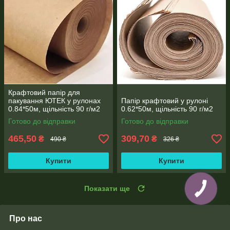
Крафтовий папір для
пакування ЮТЕК у рулонах
Папір крафтовий у рулоні
0.84*50м, щільність 90 г/м2
0.62*50м, щільність 90 г/м2
Готово до відправки
Готово до відправки
465,50
309,70
₴
₴
490 ₴
326 ₴
Купити
Купити
Показати ще
Про нас