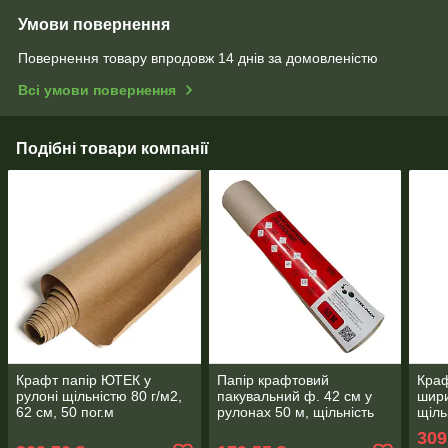
Умови повернення
Повернення товару впродовж 14 днів за домовленістю
Всі умови повернення
Подібні товари компанії
Крафт папір ЮТЕК у
Папір крафтовий
Краф
рулоні щільністю 80 г/м2,
пакувальний ф. 42 см у
шири
62 см, 50 пог.м
рулонах 50 м, щільність
щіль
60 г/м2
309