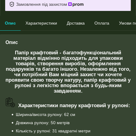
Замовлення під захистом
Опис
Характеристики
Доставка
Оплата
Умови п
Опис
Папір крафтовий - багатофункціональний
матеріал відмінно підходить для упаковки
товарів, створення виробів, оформлення
подарунків та багато іншого. Незалежно від того,
чи потрібний Вам міцний захист чи хочете
проявити свою творчу натуру, папір крафтовий у
рулоні з легкістю впорається з будь-яким
завданням.
Характеристики паперу крафтовий у рулоні:
Ширина/висота рулону: 62 см
Довжина рулону: 50 метрів
Кількість у рулоні: 31 квадратні метри