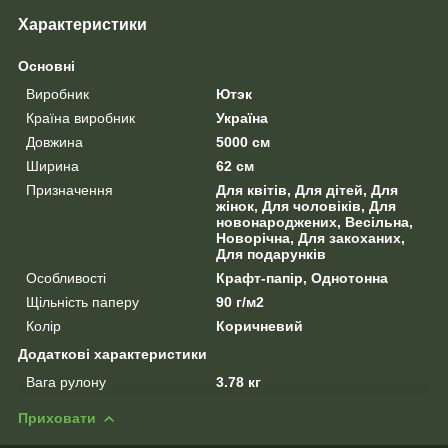
Характеристики
Основні
Виробник
Ютэк
Країна виробник
Україна
Довжина
5000 см
Ширина
62 см
Призначення
Для квітів, Для дітей, Для
жінок, Для чоловіків, Для
новонароджених, Весільна,
Новорічна, Для закоханих,
Для подарунків
Особливості
Крафт-папір, Однотонна
Щільність паперу
90 г/м2
Колір
Коричневий
Додаткові характеристики
Вага рулону
3.78 кг
Приховати