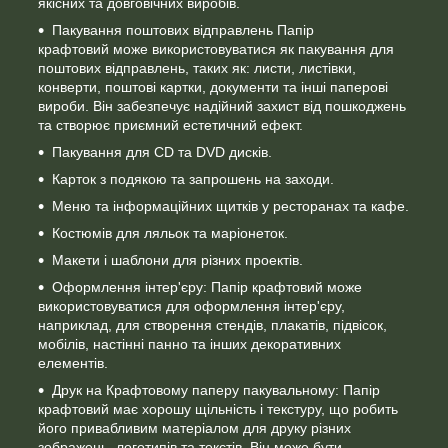
якісних та довговічних виробів.
Пакування поштових відправлень Папір
крафтовий
може використовуватися як пакування для
поштових відправлень, таких як: листи, листівки,
конверти, поштові картки, документи та інші паперові
вироби. Він забезпечує надійний захист від пошкоджень
та створює приємний естетичний ефект.
Пакування для CD та DVD дисків.
Карток з подякою та запрошень на заходи.
Меню та інформаційних щитків у ресторанах та кафе.
Костюмів для ляльок та маріонеток.
Макети і шаблони для різних проектів.
Оформлення інтер'єру: Папір крафтовий може
використовуватися для оформлення інтер'єру,
наприклад, для створення стендів, плакатів, підвісок,
мобілів, настінні панно та інших декоративних
елементів.
Друк на Крафтовому паперу пакувальному: Папір
крафтовий має хорошу щільність і текстуру, що робить
його привабливим матеріалом для друку різних
зображень, логотипів та текстів. Він може бути