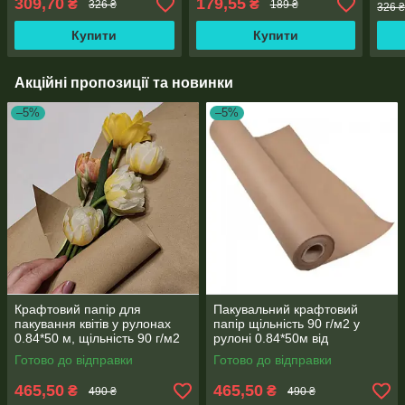
309,70
179,55
₴
₴
326 ₴
189 ₴
326 
Купити
Купити
Акційні пропозиції та новинки
–5%
–5%
Крафтовий папір для
Пакувальний крафтовий
пакування квітів у рулонах
папір щільність 90 г/м2 у
0.84*50 м, щільність 90 г/м2
рулоні 0.84*50м від
виробника.
Готово до відправки
Готово до відправки
465,50
465,50
₴
₴
490 ₴
490 ₴