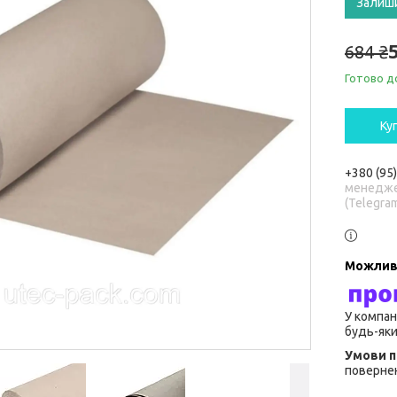
Залиш
684 ₴
Готово д
Ку
+380 (95
менедже
(Telegra
У компан
будь-яки
повернен