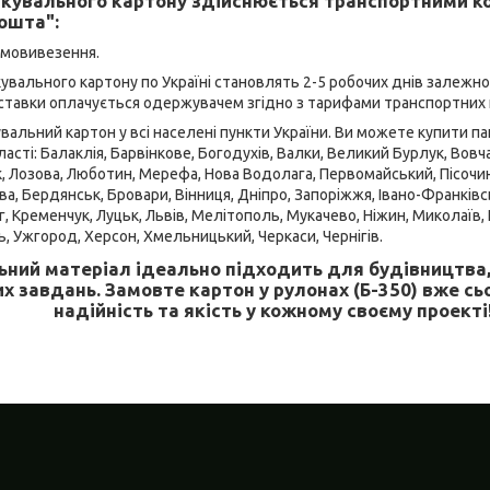
кувального картону здійснюється транспортними к
ошта":
амовивезення.
увального картону по Україні становлять 2-5 робочих днів залежно
оставки оплачується одержувачем згідно з тарифами транспортних 
альний картон у всі населені пункти України. Ви можете купити па
ласті: Балаклія, Барвінкове, Богодухів, Валки, Великий Бурлук, Вовчан
, Лозова, Люботин, Мерефа, Нова Водолага, Первомайський, Пісочин 
, Бердянськ, Бровари, Вінниця, Дніпро, Запоріжжя, Івано-Франківськ
г, Кременчук, Луцьк, Львів, Мелітополь, Мукачево, Ніжин, Миколаїв,
ь, Ужгород, Херсон, Хмельницький, Черкаси, Чернігів.
ьний матеріал ідеально підходить для будівництва,
х завдань. Замовте картон у рулонах (Б-350) вже сь
надійність та якість у кожному своєму проекті