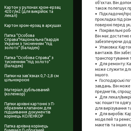
об'єктах. Він допо
Картон у рулонах хром-ерзац
також полегшує пр
420 г/м2 (для викрійок та
Підкладочні/про
лекал)
прокладка під різ
поверхні перед ук
Картон хром-ерзац в аркушах
Покрівельні роб
Папка "Особова
Він має достатню 
Справа"Національна Гвардія
забезпечуючи дода
України з тисненням "під
Упаковка: Карто
золото" (баладек)
вантажів. Він заб
Папка "Особова Справа" з
транспортування т
тисненням "під золото"
Для ремонту: Ка
(баладек)
може служити для 
іншого.
Папки на зав'язках 0,7-2,8 см
цільнокроєні
Господарські по
завдань. Він може
Матеріал дубльований
предметів, спрощу
(коленкор)
Для лекал/викрі
час пошиття одягу
Папки архівні картонні з П-
образним клапаном для
для вирізування т
підшивання документів
Для виробів: Ка
корінець КОЛЕНКОР
моделей та ремес
макетів та інших х
Папка архівна корінець
Бумвініл П-образний