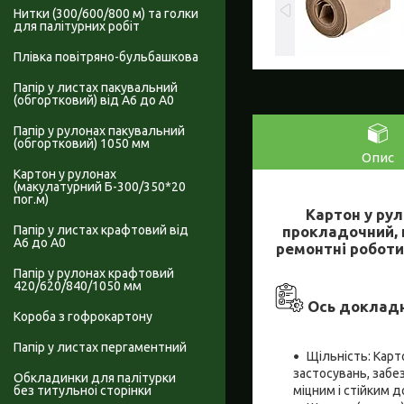
Нитки (300/600/800 м) та голки
для палітурних робіт
Плівка повітряно-бульбашкова
Папір у листах пакувальний
(обгортковий) від А6 до А0
Папір у рулонах пакувальний
(обгортковий) 1050 мм
Опис
Картон у рулонах
(макулатурний Б-300/350*20
пог.м)
Картон у рул
прокладочний, 
Папір у листах крафтовий від
А6 до А0
ремонтні роботи
Папір у рулонах крафтовий
420/620/840/1050 мм
Ось докладн
Короба з гофрокартону
Папір у листах пергаментний
Щільність: Карто
застосувань, забе
Обкладинки для палітурки
міцним і стійким д
без титульноі сторінки