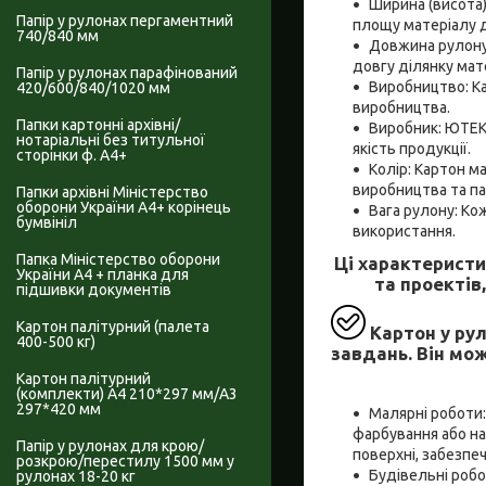
Ширина (висота)
Папір у рулонах пергаментний
площу матеріалу 
740/840 мм
Довжина рулону:
довгу ділянку мат
Папір у рулонах парафінований
Виробництво: Ка
420/600/840/1020 мм
виробництва.
Папки картонні архівні/
Виробник: ЮТЕК 
нотаріальні без титульної
якість продукції.
сторінки ф. А4+
Колір: Картон м
виробництва та па
Папки архівні Міністерство
оборони України А4+ корінець
Вага рулону: Ко
бумвініл
використання.
Папка Міністерство оборони
Ці характеристи
України А4 + планка для
та проектів
підшивки документів
Картон палітурний (палета
Картон у ру
400-500 кг)
завдань. Він мож
Картон палітурний
(комплекти) А4 210*297 мм/А3
297*420 мм
Малярні роботи:
фарбування або на
Папір у рулонах для крою/
поверхні, забезпе
розкрою/перестилу 1500 мм у
Будівельні робо
рулонах 18-20 кг