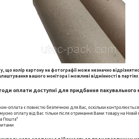
гу, що колір картону на фотографії може незначно відрізнятис
алаштування вашого монітора і можливі відмінності в партіях
тоди оплати доступні для придбання пакувального к
ром-оплата є повністю безпечною для Вас, оскільки контролюєтьс
муємо оплату від Вас тільки після отримання Вами товару на Новій 
ва Пошта"
ізитами