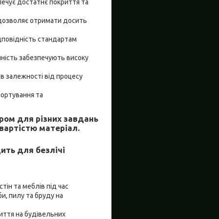
печує достатнє покриття та
 дозволяє отримати досить
ідповідність стандартам
ійність забезпечують високу
 в залежності від процесу
портування та
ором для різних завдань
 вартістю матеріал.
ить для безлічі
тін та меблів під час
и, пилу та бруду на
иття на будівельних