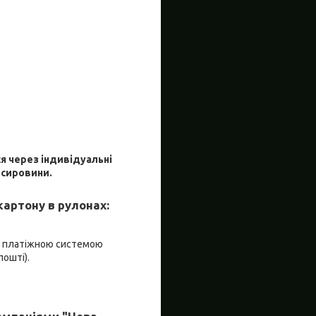
я через індивідуальні
 сировини.
артону в рулонах:
я платіжною системою
пошті).