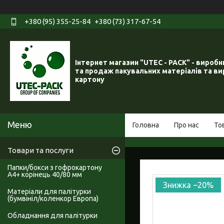
+380 (95) 355-25-84
+380 (73) 317-67-54
Інтернет магазин "UTEC - PACK" - вироб
та продаж пакувальних матеріалів та ви
картону
Головна
Про нас
То
Товари та послуги
Папки/бокси з гофрокартону
А4+ корінець 40/80 мм
–20%
Матеріали для палітурки
(бумвініл/коленкор Европа)
Обладнання для палітурки