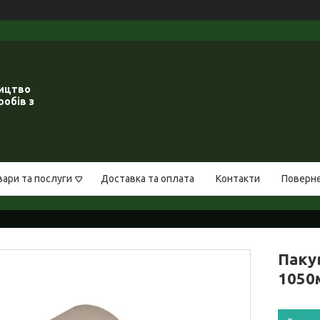
ництво
робів з
вари та послуги
Доставка та оплата
Контакти
Поверне
Паку
1050м