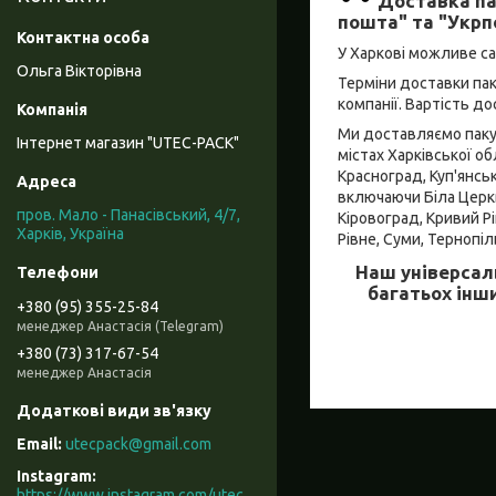
Доставка па
пошта" та "Укрп
У Харкові можливе с
Ольга Вікторівна
Терміни доставки пак
компанії. Вартість д
Ми доставляємо пакув
Інтернет магазин "UTEC-PACK"
містах Харківської об
Красноград, Куп'янськ
включаючи Біла Церква
пров. Мало - Панасівський, 4/7,
Кіровоград, Кривий Рі
Харків, Україна
Рівне, Суми, Тернопіл
Наш універсал
багатьох інши
+380 (95) 355-25-84
менеджер Анастасія (Telegram)
+380 (73) 317-67-54
менеджер Анастасія
utecpack@gmail.com
Instagram
https://www.instagram.com/utec_pack/