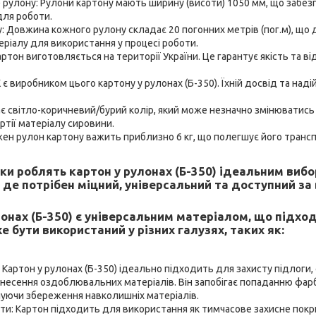
 рулону: Рулони картону мають ширину (висоти) 1050 мм, що забез
для роботи.
 Довжина кожного рулону складає 20 погонних метрів (пог.м), що
еріалу для використання у процесі роботи.
ртон виготовляється на території України. Це гарантує якість та в
є виробником цього картону у рулонах (Б-350). Їхній досвід та над
ає світло-коричневий/бурий колір, який може незначно змінюватись
ртії матеріалу сировини.
жен рулон картону важить приблизно 6 кг, що полегшує його транс
ки роблять картон у рулонах (Б-350) ідеальним виб
, де потрібен міцний, універсальний та доступний за
лонах (Б-350) є універсальним матеріалом, що підход
е бути використаний у різних галузях, таких як:
 Картон у рулонах (Б-350) ідеально підходить для захисту підлоги, с
несення оздоблювальних матеріалів. Він запобігає попаданню фарб
чуючи збереження навколишніх матеріалів.
ти: Картон підходить для використання як тимчасове захисне покр