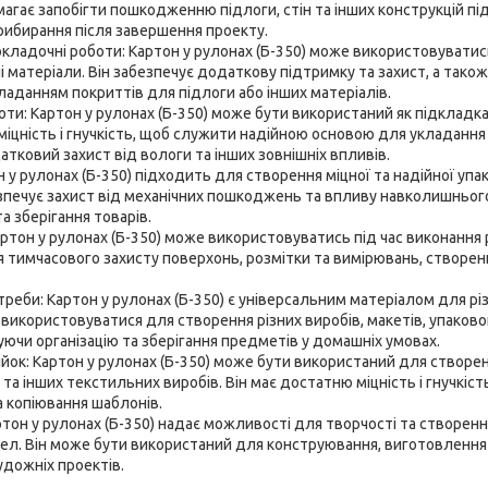
магає запобігти пошкодженню підлоги, стін та інших конструкцій під
ибирання після завершення проекту.
кладочні роботи: Картон у рулонах (Б-350) може використовуватис
ні матеріали. Він забезпечує додаткову підтримку та захист, а так
ладанням покриттів для підлоги або інших матеріалів.
оти: Картон у рулонах (Б-350) може бути використаний як підкладка
міцність і гнучкість, щоб служити надійною основою для укладання
тковий захист від вологи та інших зовнішніх впливів.
н у рулонах (Б-350) підходить для створення міцної та надійної упак
езпечує захист від механічних пошкоджень та впливу навколишньо
а зберігання товарів.
ртон у рулонах (Б-350) може використовуватись під час виконання р
тимчасового захисту поверхонь, розмітки та вимірювань, створен
треби: Картон у рулонах (Б-350) є універсальним матеріалом для р
 використовуватися для створення різних виробів, макетів, упаковок
ючи організацію та зберігання предметів у домашніх умовах.
йок: Картон у рулонах (Б-350) може бути використаний для створен
 та інших текстильних виробів. Він має достатню міцність і гнучкі
а копіювання шаблонів.
ртон у рулонах (Б-350) надає можливості для творчості та створенн
ел. Він може бути використаний для конструювання, виготовлення
удожніх проектів.