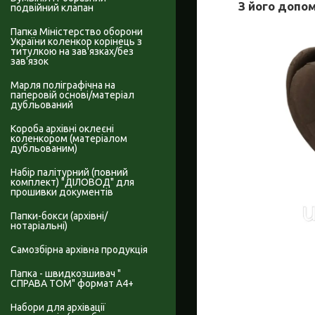
З його допом
подвійний клапан
Папка Міністерство оборони
України коленкор корінець з
титулкою на зав'язках/без
зав'язок
Марля поліграфічна на
паперовій основі/матеріал
дубльований
Короба архівні оклеєні
коленкором (матеріалом
дубльованим)
Набір палітурний (повний
комплект) "ДІЛОВОД" для
прошивки документів
Папки-бокси (архівні/
нотаріальні)
Самозбірна архівна продукція
Папка - швидкозшивач "
СПРАВА ТОМ" формат А4+
Набори для архівації