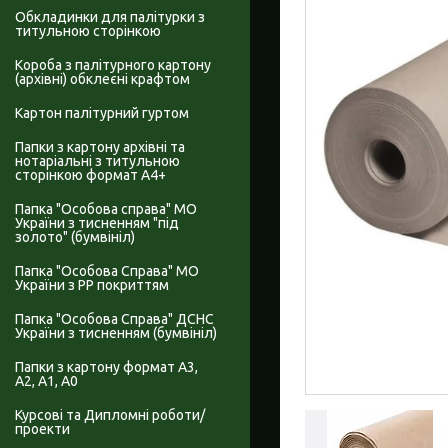
Обкладинки для палітурки з
титульною сторінкою
Короба з палітурного картону
(архівні) обклеєні крафтом
Картон палітурний гуртом
Папки з картону архівні та
нотаріальні з титульною
сторінкою формат А4+
Папка "Особова справа" МО
України з тисненням "під
золото" (бумвініл)
Папка "Особова Справа" МО
України з PP покриттям
Папка "Особова Справа" ДСНС
України з тисненням (бумвініл)
Папки з картону формат А3,
А2, А1, А0
Курсові та Дипломні роботи/
проекти