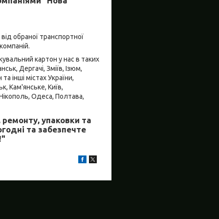
омпаніями "Нова
 від обраної транспортної
компаній.
кувальний картон у нас в таких
ськ, Дергачі, Зміїв, Ізюм,
та інші містах України,
, Кам'янське, Київ,
 Нікополь, Одеса, Полтава,
 ремонту, упаковки та
огодні та забезпечте
!"