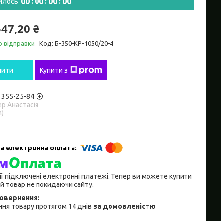
0
0
0
0
0
0
0
0
илось
547,20 ₴
о відправки
Код:
Б-350-КР-1050/20-4
пити
Купити з
) 355-25-84
р Анастасія
m)
ії підключені електронні платежі. Тепер ви можете купити
й товар не покидаючи сайту.
ня товару протягом 14 днів
за домовленістю