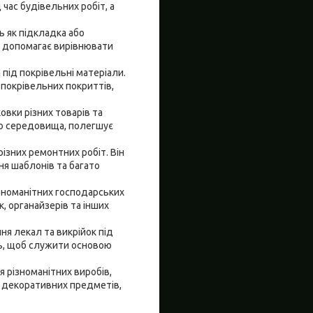
 час будівельних робіт, а
ь як підкладка або
ож допомагає вирівнювати
 під покрівельні матеріали.
 покрівельних покриттів,
овки різних товарів та
го середовища, полегшує
ізних ремонтних робіт. Він
ня шаблонів та багато
ізноманітних господарських
, органайзерів та інших
ня лекал та викрійок під
сть, щоб служити основою
я різноманітних виробів,
 декоративних предметів,