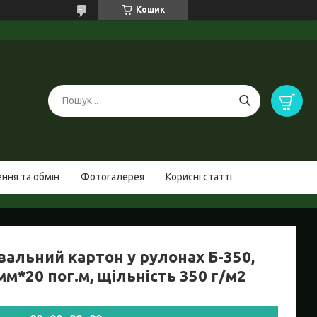
Кошик
ння та обмін
Фотогалерея
Корисні статті
вальний картон у рулонах Б-350,
м*20 пог.м, щільність 350 г/м2