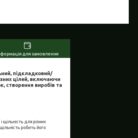
нформація для замовлення
ьний, підкладковий/
ізних цілей, включаючи
к, створення виробів та
 і щільність для різних
 щільність робить його