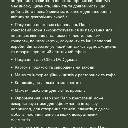
щоденників, зошитів та інших паперових виробів. Він
має високу щільність, міцність та довговічність, що
робить його привабливим матеріалом для створення
якісних та довговічних виробів.
Пакування поштових відправлень Папір
крафтовий
може використовуватися як пакування для
поштових відправлень, таких як: листи, листівки,
конверти, поштові картки, документи та інші паперові
вироби. Він забезпечує надійний захист від пошкоджень
та створює приємний естетичний ефект.
Пакування для CD та DVD дисків.
Карток з подякою та запрошень на заходи.
Меню та інформаційних щитків у ресторанах та кафе.
Костюмів для ляльок та маріонеток.
Макети і шаблони для різних проектів.
Оформлення інтер'єру: Папір крафтовий може
використовуватися для оформлення інтер'єру,
наприклад, для створення стендів, плакатів, підвісок,
мобілів, настінні панно та інших декоративних
елементів.
Друк на Крафтовому паперу пакувальному: Папір