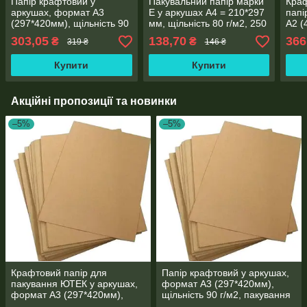
Папір крафтовий у
Пакувальний папір марки
Краф
аркушах, формат А3
Е у аркушах А4 = 210*297
папі
(297*420мм), щільність 90
мм, щільність 80 г/м2, 250
А2 (
г/м2, пакування 250
аркушв у пакуванні
90 г
303,05
138,70
366
₴
₴
319 ₴
146 ₴
аркушів
паку
Купити
Купити
Акційні пропозиції та новинки
–5%
–5%
Крафтовий папір для
Папір крафтовий у аркушах,
пакування ЮТЕК у аркушах,
формат А3 (297*420мм),
формат А3 (297*420мм),
щільність 90 г/м2, пакування
щільність 90 г/м2, пакування
250 аркушів