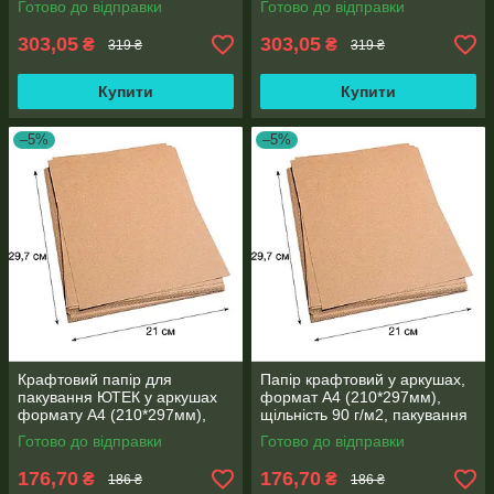
Готово до відправки
Готово до відправки
250 аркушів
303,05
303,05
₴
₴
319 ₴
319 ₴
Купити
Купити
–5%
–5%
Крафтовий папір для
Папір крафтовий у аркушах,
пакування ЮТЕК у аркушах
формат А4 (210*297мм),
формату А4 (210*297мм),
щільність 90 г/м2, пакування
щільність 90 г/м2, пакування
250 аркушів
Готово до відправки
Готово до відправки
250 аркушів
176,70
176,70
₴
₴
186 ₴
186 ₴