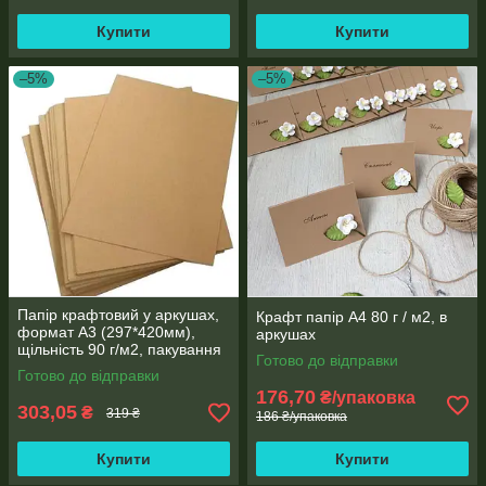
Купити
Купити
–5%
–5%
Папір крафтовий у аркушах,
Крафт папір А4 80 г / м2, в
формат А3 (297*420мм),
аркушах
щільність 90 г/м2, пакування
Готово до відправки
250 аркушів
Готово до відправки
176,70
₴/упаковка
303,05
₴
319 ₴
186 ₴/упаковка
Купити
Купити