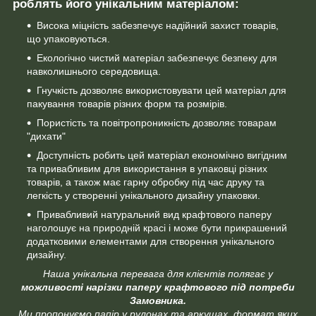
роблять його унікальним матеріалом:
Висока міцність забезпечує надійний захист товарів,
що упаковуються.
Екологічно чистий матеріал забезпечує безпеку для
навколишнього середовища.
Гнучкість дозволяє використовувати цей матеріал для
пакування товарів різних форм та розмірів.
Пористість та повітропроникність дозволяє товарам
"дихати"
Доступність робить цей матеріал економічно вигідним
та привабливим для використання в упаковці різних
товарів, а також має гарну обробку під час друку та
легкість у створенні унікального дизайну упаковки.
Привабливий натуральний вид крафтового паперу
наголошує на природній красі і може бути прикрашений
додатковими елементами для створення унікального
дизайну.
Наша унікальна перевага для клієнтів полягає у
можливості нарізки паперу крафтового під потреби
Замовника.
Ми пропонуємо папір у рулонах та аркушах, формат яких