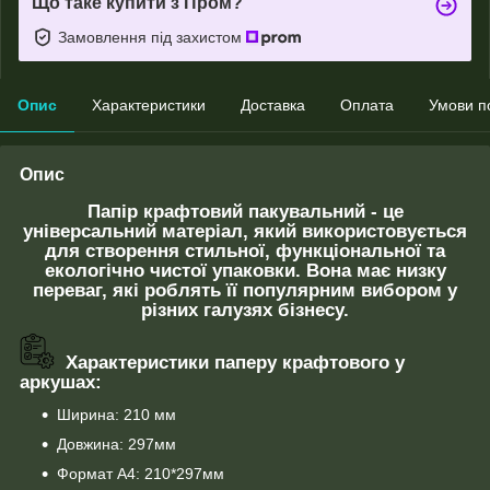
Що таке купити з Пром?
Замовлення під захистом
Опис
Характеристики
Доставка
Оплата
Умови п
Опис
Папір крафтовий пакувальний - це
універсальний матеріал, який використовується
для створення стильної, функціональної та
екологічно чистої упаковки. Вона має низку
переваг, які роблять її популярним вибором у
різних галузях бізнесу.
Характеристики паперу крафтового у
аркушах:
Ширина: 210 мм
Довжина: 297мм
Формат А4: 210*297мм