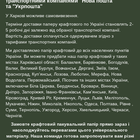
транспортними компаніями "Нова пошта"
та "Укрпошта"
У Харкові можливе самовивезення.
Терміни доставки паперу крафтового по Україні становлять 2-
5 робочі дні залежно від обраної транспортної компанії.
Вартість доставки оплачується одержувачем згідно з
тарифами транспортних компаній.
Ми доставляємо папір крафтовий до всіх населених пунктів
України. Ви можете придбати наш папір крафтовий у таких
містах Харківської області: Балаклея, Барвінкове, Богодухів,
Валки, Великий Бурлук, Вовчанськ, Дергачі, Зміїв, Ізюм,
Красноград, Куп'янськ, Лозова, Люботин, Мерефа, Нова
Водолага, Первомайський, Пісочин та інших містах України,
включаючи Біла Церква, Бердянськ, Бровари, Вінниця,
Дніпро, Запоріжжя, Івано-Франківськ, Кам'янське, Київ,
Кіровоград, Кривий Ріг, Кременчук, Луцьк, Львів, Мелітополь,
Мукачево, Ніжин, Миколаїв, Нікополь, Одеса, Полтава, Рівне ,
Суми, Тернопіль, Ужгород, Херсон, Хмельницький, Черкаси,
Чернігів.
Замовте крафтовий пакувальний папір прямо зараз і
насолоджуйтесь перевагами цього універсального
матеріалу. Наша команда готова запропонувати вам різні