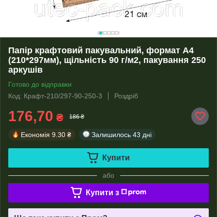
Папір крафтовий пакувальний, формат А4
(210*297мм), щільність 90 г/м2, пакування 250
аркушів
Готово до відправки
Код: Крафт-210/297-90-250-3
Роздріб
176,70
₴
186 ₴
Економія
9.30 ₴
Залишилось
43 дні
Купити
або
Купити з