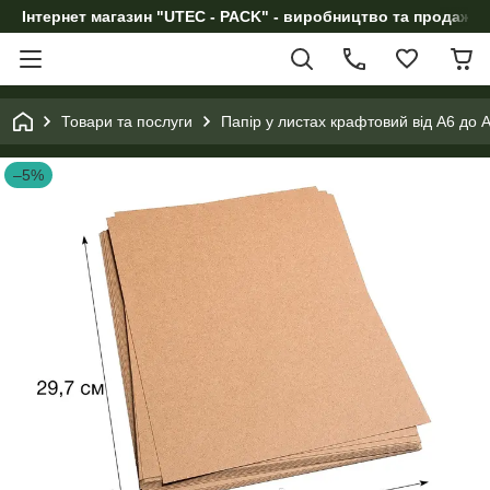
Інтернет магазин "UTEC - PACK" - виробництво та продаж п
Товари та послуги
Папір у листах крафтовий від А6 до 
–5%