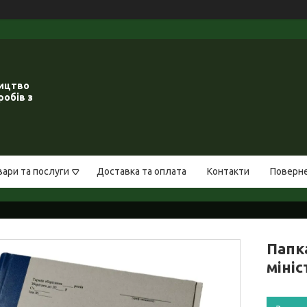
ництво
робів з
вари та послуги
Доставка та оплата
Контакти
Поверне
Папк
міні