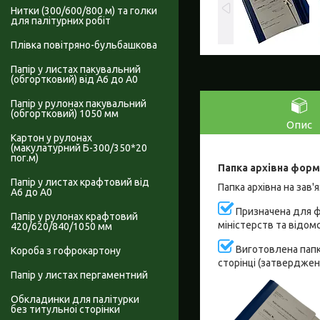
Нитки (300/600/800 м) та голки
для палітурних робіт
Плівка повітряно-бульбашкова
Папір у листах пакувальний
(обгортковий) від А6 до А0
Папір у рулонах пакувальний
(обгортковий) 1050 мм
Опис
Картон у рулонах
(макулатурний Б-300/350*20
пог.м)
Папка архівна форм
Папір у листах крафтовий від
Папка архівна на зав
А6 до А0
Призначена для фо
Папір у рулонах крафтовий
міністерств та відом
420/620/840/1050 мм
Виготовлена папка
Короба з гофрокартону
сторінці (затверджена
Папір у листах пергаментний
Обкладинки для палітурки
без титульноі сторінки