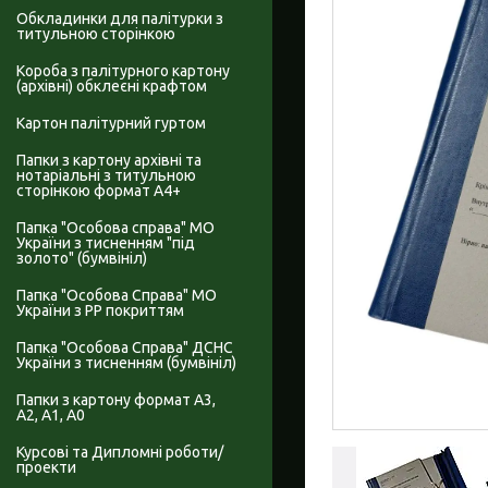
Обкладинки для палітурки з
титульною сторінкою
Короба з палітурного картону
(архівні) обклеєні крафтом
Картон палітурний гуртом
Папки з картону архівні та
нотаріальні з титульною
сторінкою формат А4+
Папка "Особова справа" МО
України з тисненням "під
золото" (бумвініл)
Папка "Особова Справа" МО
України з PP покриттям
Папка "Особова Справа" ДСНС
України з тисненням (бумвініл)
Папки з картону формат А3,
А2, А1, А0
Курсові та Дипломні роботи/
проекти