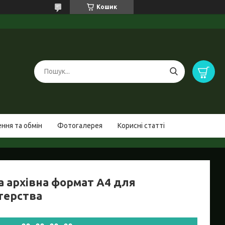
Кошик
ння та обмін
Фотогалерея
Корисні статті
а архівна формат А4 для
стерства