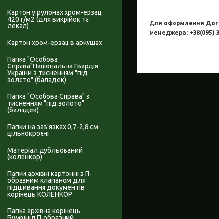
Картон у рулонах хром-ерзац
420 г/м2 (для викрійок та
Для оформлення Догов
лекал)
менеджера: +38(
095) 
Картон хром-ерзац в аркушах
Папка "Особова
Справа"Національна Гвардія
України з тисненням "під
золото" (баладек)
Папка "Особова Справа" з
тисненням "під золото"
(баладек)
Папки на зав'язках 0,7-2,8 см
цільнокроєні
Матеріал дубльований
(коленкор)
Папки архівні картонні з П-
образним клапаном для
підшивання документів
корінець КОЛЕНКОР
Папка архівна корінець
Бумвініл П-образний