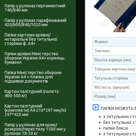
Папір у рулонах пергаментний
740/840 мм
Папір у рулонах парафінований
420/600/840/1020 мм
Папки картонні архівні/
нотаріальні без титульної
Формат
сторінки ф. А4+
Зав'язки
Папки архівні Міністерство
оборони України А4+ корінець
Висота корінця (мм)
бумвініл
Товщина картона (мм)
Папка Міністерство оборони
України А4 + планка для
Титульна сторінка
підшивки документів
Місткість (аркушів)
Картон палітурний (палета
400-500 кг)
Розмір (мм)
Картон палітурний
ПАПКИ МОЖУТЬ Б
(комплекти) А4 210*297 мм/А3
297*420 мм
з титульною сто
без титульної ст
Папір у рулонах для крою/
папки-бокси
розкрою/перестилу 1500 мм у
рулонах 18-20 кг
з титульною сто