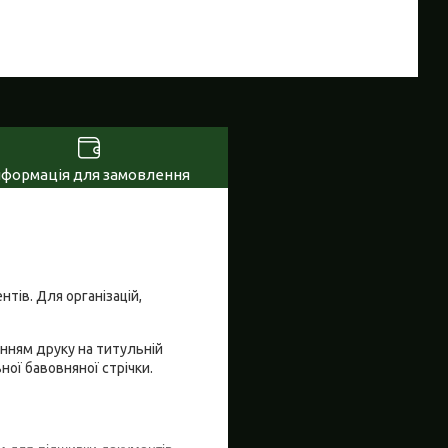
нформація для замовлення
тів. Для організацій,
енням друку на титульній
ної бавовняної стрічки.