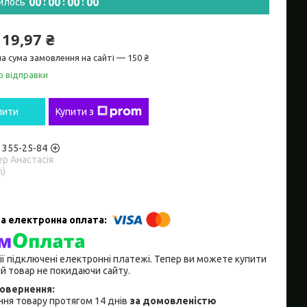
0
0
0
0
0
0
0
0
илось
119,97 ₴
а сума замовлення на сайті — 150 ₴
о відправки
пити
Купити з
) 355-25-84
р Анастасія
m)
ії підключені електронні платежі. Тепер ви можете купити
й товар не покидаючи сайту.
ня товару протягом 14 днів
за домовленістю