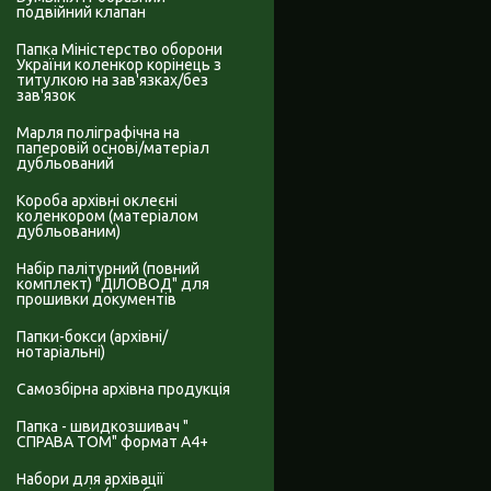
подвійний клапан
Папка Міністерство оборони
України коленкор корінець з
титулкою на зав'язках/без
зав'язок
Марля поліграфічна на
паперовій основі/матеріал
дубльований
Короба архівні оклеєні
коленкором (матеріалом
дубльованим)
Набір палітурний (повний
комплект) "ДІЛОВОД" для
прошивки документів
Папки-бокси (архівні/
нотаріальні)
Самозбірна архівна продукція
Папка - швидкозшивач "
СПРАВА ТОМ" формат А4+
Набори для архівації