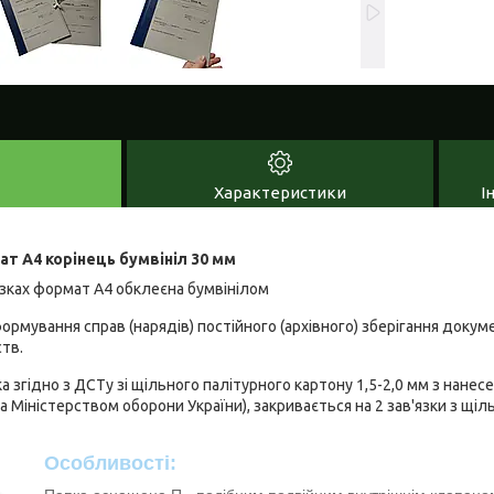
Характеристики
І
ат А4 корінець бумвініл 30 мм
'язках формат А4 обклеєна бумвінілом
рмування справ (нарядів) постійного (архівного) зберігання докумен
ств.
 згідно з ДСТу зі щільного палітурного картону 1,5-2,0 мм з нанес
 Міністерством оборони України), закривається на 2 зав'язки з щіль
Особливості: