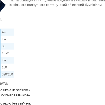
Папка оснащена П - подібним подвійним внутрішнім клапано
із щільного палітурного картону, який обклеєний бумвінілом
А4
Так
30
1,5-2,0
Так
150
320*230
УТИ:
рінкою на зав'язках
орінки на зав'язках
рінкою без зав'язок