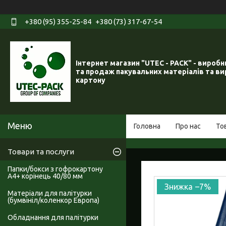
+380 (95) 355-25-84
+380 (73) 317-67-54
Інтернет магазин "UTEC - PACK" - вироб
та продаж пакувальних матеріалів та ви
картону
Головна
Про нас
То
Товари та послуги
Папки/бокси з гофрокартону
А4+ корінець 40/80 мм
–7%
Матеріали для палітурки
(бумвініл/коленкор Европа)
Обладнання для палітурки