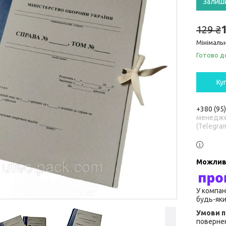
Залиш
129 ₴
Мінімальн
Готово д
Ку
+380 (95
менедже
(Telegra
У компан
будь-яки
повернен