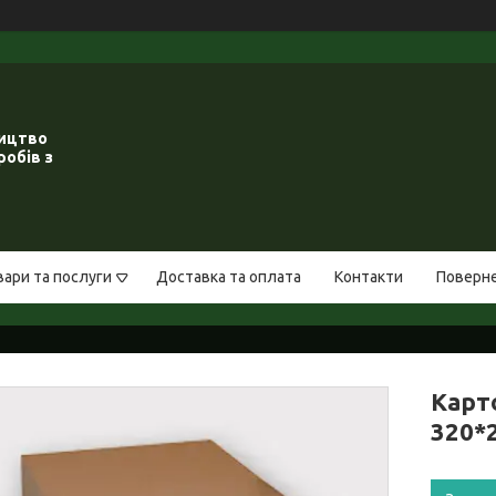
ництво
робів з
вари та послуги
Доставка та оплата
Контакти
Поверне
Карт
320*