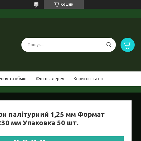
Кошик
ння та обмін
Фотогалерея
Корисні статті
он палітурний 1,25 мм Формат
230 мм Упаковка 50 шт.