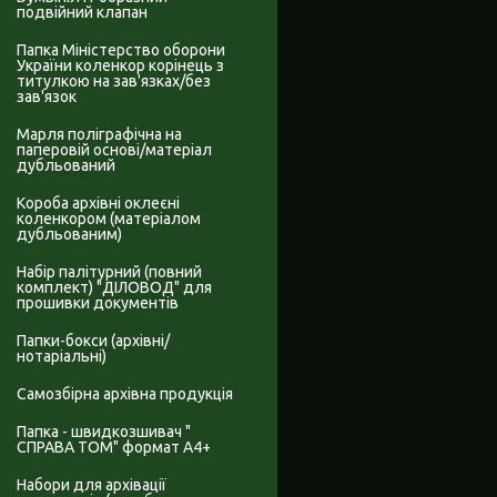
подвійний клапан
Папка Міністерство оборони
України коленкор корінець з
титулкою на зав'язках/без
зав'язок
Марля поліграфічна на
паперовій основі/матеріал
дубльований
Короба архівні оклеєні
коленкором (матеріалом
дубльованим)
Набір палітурний (повний
комплект) "ДІЛОВОД" для
прошивки документів
Папки-бокси (архівні/
нотаріальні)
Самозбірна архівна продукція
Папка - швидкозшивач "
СПРАВА ТОМ" формат А4+
Набори для архівації