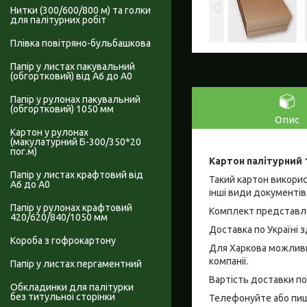
Нитки (300/600/800 м) та голки
для палітурних робіт
Плівка повітряно-бульбашкова
Папір у листах пакувальний
(обгортковий) від А6 до А0
Папір у рулонах пакувальний
(обгортковий) 1050 мм
Опис
Картон у рулонах
(макулатурний Б-300/350*20
пог.м)
Картон палітурний 
Папір у листах крафтовий від
Такий картон викорис
А6 до А0
інші види документів
Папір у рулонах крафтовий
Комплект представле
420/620/840/1050 мм
Доставка по Україні 
Короба з гофрокартону
Для Харкова можливий
компанії.
Папір у листах пергаментний
Вартість доставки по
Обкладинки для палітурки
без титульноі сторінки
Телефонуйте або пишіт