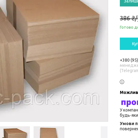
Залиш
386 ₴
Готово д
Ку
+380 (95
менедже
(Telegra
У компан
будь-яки
повернен