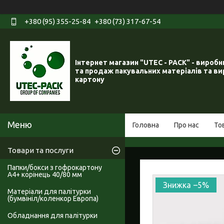
+380 (95) 355-25-84
+380 (73) 317-67-54
Інтернет магазин "UTEC - PACK" - вироб
та продаж пакувальних матеріалів та ви
картону
Головна
Про нас
То
Товари та послуги
Папки/бокси з гофрокартону
А4+ корінець 40/80 мм
–5%
Матеріали для палітурки
(бумвініл/коленкор Европа)
Обладнання для палітурки