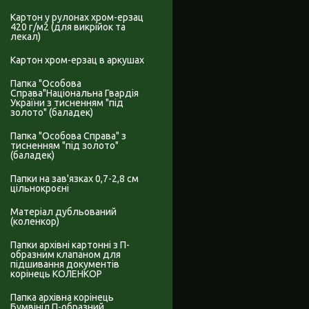
Картон у рулонах хром-ерзац
420 г/м2 (для викрійок та
лекал)
Картон хром-ерзац в аркушах
Папка "Особова
Справа"Національна Гвардія
України з тисненням "під
золото" (баладек)
Папка "Особова Справа" з
тисненням "під золото"
(баладек)
Папки на зав'язках 0,7-2,8 см
цільнокроєні
Матеріал дубльований
(коленкор)
Папки архівні картонні з П-
образним клапаном для
підшивання документів
корінець КОЛЕНКОР
Папка архівна корінець
Бумвініл П-образний