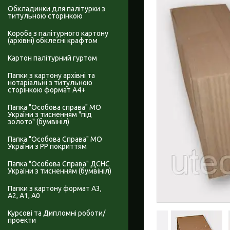
Обкладинки для палітурки з
титульною сторінкою
Короба з палітурного картону
(архівні) обклеєні крафтом
Картон палітурний гуртом
Папки з картону архівні та
нотаріальні з титульною
сторінкою формат А4+
Папка "Особова справа" МО
України з тисненням "під
золото" (бумвініл)
Папка "Особова Справа" МО
України з PP покриттям
Папка "Особова Справа" ДСНС
України з тисненням (бумвініл)
Папки з картону формат А3,
А2, А1, А0
Курсові та Дипломні роботи/
проекти