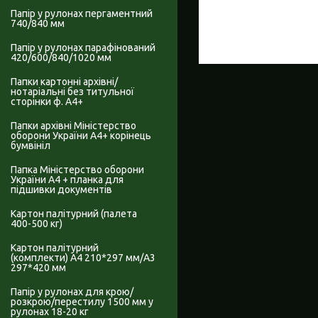
Папір у рулонах пергаментний
740/840 мм
Папір у рулонах парафінований
420/600/840/1020 мм
Папки картонні архівні/
нотаріальні без титульної
сторінки ф. А4+
Папки архівні Міністерство
оборони України А4+ корінець
бумвініл
Папка Міністерство оборони
України А4 + планка для
підшивки документів
Картон палітурний (палета
400-500 кг)
Картон палітурний
(комплекти) А4 210*297 мм/А3
297*420 мм
Папір у рулонах для крою/
розкрою/перестилу 1500 мм у
рулонах 18-20 кг