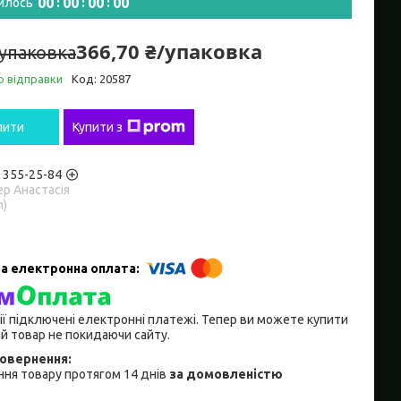
0
0
0
0
0
0
0
0
илось
366,70 ₴/упаковка
/упаковка
о відправки
Код:
20587
пити
Купити з
) 355-25-84
р Анастасія
m)
ії підключені електронні платежі. Тепер ви можете купити
й товар не покидаючи сайту.
ня товару протягом 14 днів
за домовленістю