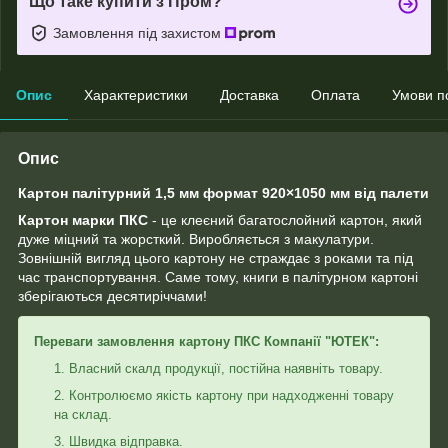
Що таке купити з Пром?
Замовлення під захистом
Опис
Характеристики
Доставка
Оплата
Умови п
Опис
Картон палітурний 1,5 мм формат 920×1050 мм від палети
Картон марки ПКС
- це клеєний багатослойний картон, який
дуже міцний та жорсткий. Виробляється з макулатури.
Зовнішній вигляд цього картону не страждає з роками та під
час транспортування. Саме тому, книги в палітурном картоні
зберігаються десятиріччами!
Переваги замовлення картону ПКС Компанії "ЮТЕК":
Власний скалд продукції, постійна наявніть товару.
Контролюємо якість картону при надходженні товару
на склад.
Швидка відправка.