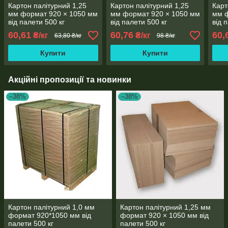
Картон палітурний 1,25
Картон палітурний 1,25
Карт
мм формат 920 × 1050 мм
мм формат 920 × 1050 мм
мм 
від палети 500 кг
від палети 500 кг
від 
60,61
60,76
60,
₴/кг
₴/кг
63,80 ₴/кг
98 ₴/кг
Купити
Купити
Акційні пропозиції та новинки
–38%
–38%
Картон палітурний 1,0 мм
Картон палітурний 1,25 мм
формат 920*1050 мм від
формат 920 × 1050 мм від
палети 500 кг
палети 500 кг