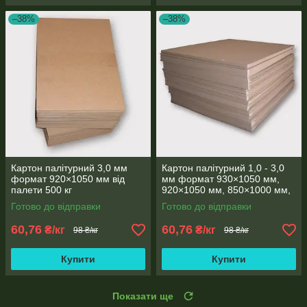
–38%
–38%
Картон палітурний 3,0 мм
Картон палітурний 1,0 - 3,0
формат 920×1050 мм від
мм формат 930×1050 мм,
палети 500 кг
920×1050 мм, 850×1000 мм,
800×1000 мм від палети
Готово до відправки
Готово до відправки
60,76
60,76
₴/кг
₴/кг
98 ₴/кг
98 ₴/кг
Купити
Купити
Показати ще