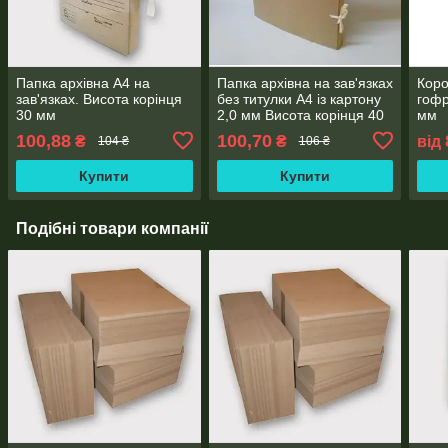
Папка архівна А4 на
Папка архівна на зав'язках
Коро
зав'язках. Висота корінця
без титулки А4 із картону
гофр
30 мм
2,0 мм Висота корінця 40
мм
мм
100,88
100,70
₴
₴
від
104 ₴
106 ₴
Купити
Купити
Подібні товари компанії