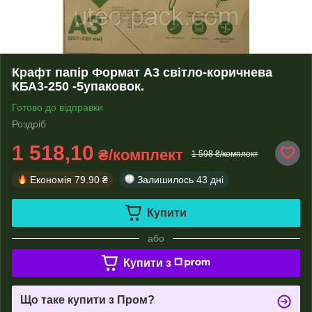
Крафт папір Формат А3 світло-коричнева
КБА3-250 -5упаковок.
Готово до відправки
Роздріб
1 518,10
₴/комплект
1 598 ₴/комплект
Економія
79.90 ₴
Залишилось
43 дні
Купити
або
Купити з
Що таке купити з Пром?