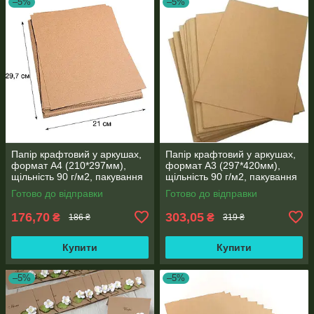
–5%
–5%
Папір крафтовий у аркушах,
Папір крафтовий у аркушах,
формат А4 (210*297мм),
формат А3 (297*420мм),
щільність 90 г/м2, пакування
щільність 90 г/м2, пакування
250 аркушів
250 аркушів
Готово до відправки
Готово до відправки
176,70
303,05
₴
₴
186 ₴
319 ₴
Купити
Купити
–5%
–5%