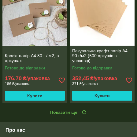
Пакувальна крафт папір А4
Крафт папір А4 80 г / м2, в
90 г/м2 (500 аркушів в
аркушах
упаковці)
Готово до відправки
Готово до відправки
176,70
352,45
₴/упаковка
₴/упаковка
186 ₴/упаковка
371 ₴/упаковка
Купити
Купити
Показати ще
Про нас