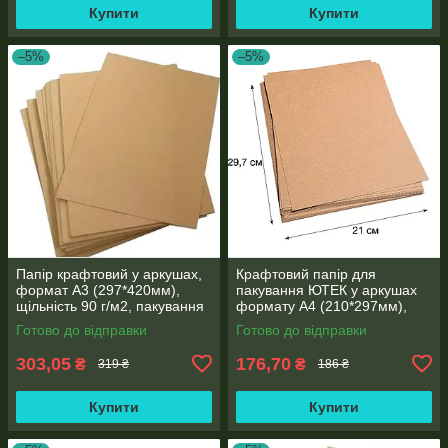
Купити
Купити
–5%
–5%
Папір крафтовий у аркушах,
Крафтовий папір для
формат А3 (297*420мм),
пакування ЮТЕК у аркушах
щільність 90 г/м2, пакування
формату А4 (210*297мм),
250 аркушів
щільність 90 г/м2, пакування
Готово до відправки
Готово до відправки
250 аркушів
303,05
176,70
₴
₴
319 ₴
186 ₴
Купити
Купити