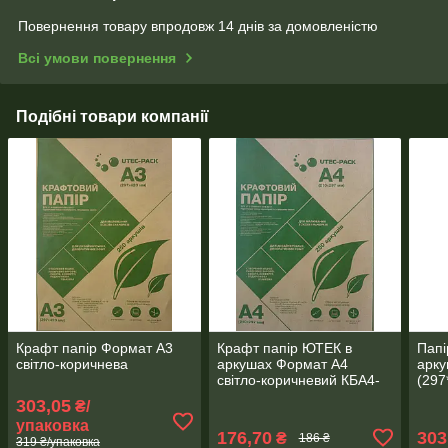
Повернення товару впродовж 14 днів за домовленістю
Всі умови повернення
Подібні товари компанії
Крафт папір Формат А3
Крафт папір ЮТЕК в
Папі
світло-коричнева
аркушах Формат А4
арку
світло-коричневий КБА4-
(297
250 -1 упаковка 250
г/м2
303,05
₴/
аркушів
арку
упаковка
176,70
303
₴
186 ₴
319 ₴/упаковка