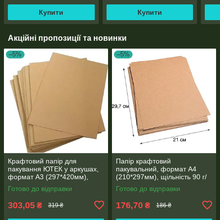
Купити
Купити
Акційні пропозиції та новинки
–5%
–5%
Крафтовий папір для
Папір крафтовий
пакування ЮТЕК у аркушах,
пакувальний, формат А4
формат А3 (297*420мм),
(210*297мм), щільність 90 г/
щільність 90 г/м2, пакування
м2, пакування 250 аркушів
Готово до відправки
Готово до відправки
250 аркушів
303,05
176,70
₴
₴
319 ₴
186 ₴