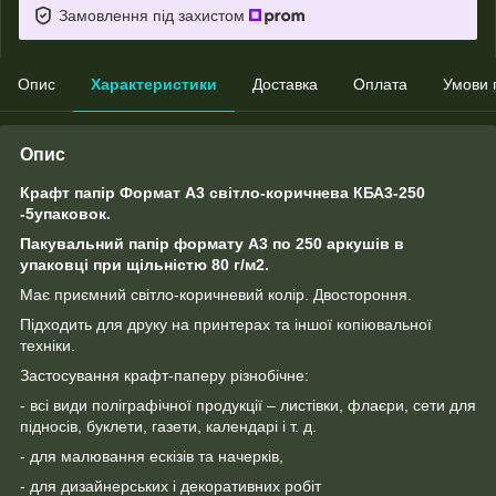
Замовлення під захистом
Опис
Характеристики
Доставка
Оплата
Умови 
Опис
Крафт папір Формат А3 світло-коричнева КБА3-250
-5упаковок.
Пакувальний папір формату А3 по 250 аркушів в
упаковці при щільністю 80 г/м2.
Має приємний світло-коричневий колір. Двостороння.
Підходить для друку на принтерах та іншої копіювальної
техніки.
Застосування крафт-паперу різнобічне:
- всі види поліграфічної продукції – листівки, флаєри, сети для
підносів, буклети, газети, календарі і т. д.
- для малювання ескізів та начерків,
- для дизайнерських і декоративних робіт