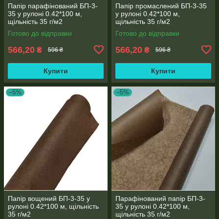
Папір парафінований БП-3-
Папір промаслений БП-3-35
35 у рулоні 0.42*100 м,
у рулоні 0.42*100 м,
щільність 35 г/м2
щільність 35 г/м2
Готово до відправки
Готово до відправки
566,20
566,20
₴
₴
596 ₴
596 ₴
Купити
Купити
–5%
–5%
Папір вощений БП-3-35 у
Парафінований папір БП-3-
рулоні 0.42*100 м, щільність
35 у рулоні 0.42*100 м,
35 г/м2
щільність 35 г/м2