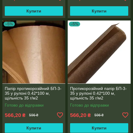
Купити
Купити
–5%
–5%
Папір протикорозійний БП-3-
Протикорозійний папір БП-3-
35 у рулоні 0.42*100 м,
35 у рулоні 0.42*100 м,
щільність 35 г/м2
щільність 35 г/м2
Готово до відправки
Готово до відправки
566,20
566,20
₴
₴
596 ₴
596 ₴
Купити
Купити