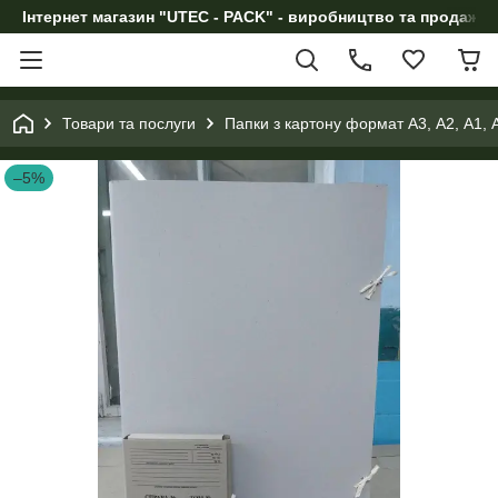
Інтернет магазин "UTEC - PACK" - виробництво та продаж п
Товари та послуги
Папки з картону формат А3, А2, А1, 
–5%