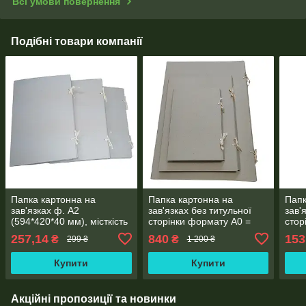
Всі умови повернення
Подібні товари компанії
Папка картонна на
Папка картонна на
Папк
зав'язках ф. А2
зав'язках без титульної
зав'
(594*420*40 мм), місткість
сторінки формату А0 =
стор
250 аркушів
841*1189*40 мм
420*
257,14
840
153
₴
₴
299 ₴
1 200 ₴
Купити
Купити
Акційні пропозиції та новинки