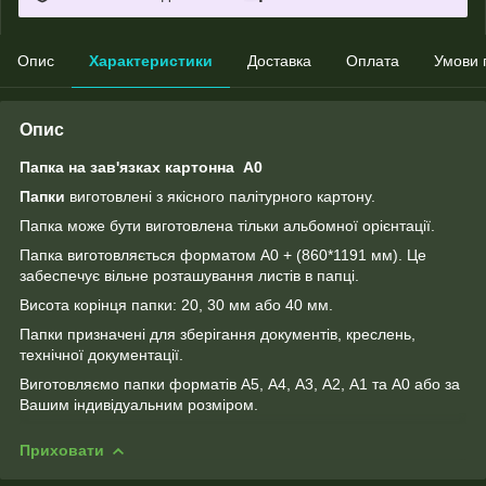
Опис
Характеристики
Доставка
Оплата
Умови 
Опис
Папка на зав'язках картонна А0
Папки
виготовлені з якісного палітурного картону.
Папка може бути виготовлена тільки альбомної орієнтації.
Папка виготовляється форматом А0 + (860*1191 мм). Це
забеспечує вільне розташування листів в папці.
Висота корінця папки: 20, 30 мм або 40 мм.
Папки призначені для зберігання документів, креслень,
технічної документації.
Виготовляємо папки форматів А5, А4, А3, А2, А1 та А0 або за
Вашим індивідуальним розміром.
Приховати