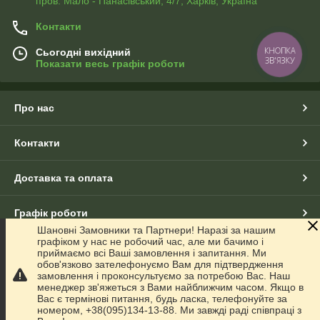
пров. Мало - Панасівський, 4/7, Харків, Україна
Контакти
КНОПКА
Сьогодні вихідний
ЗВ'ЯЗКУ
Показати весь графік роботи
Про нас
Контакти
Доставка та оплата
Графік роботи
Шановні Замовники та Партнери! Наразі за нашим
графіком у нас не робочий час, але ми бачимо і
Повна версія сайту
приймаємо всі Ваші замовлення і запитання. Ми
обов'язково зателефонуємо Вам для підтвердження
замовлення і проконсультуємо за потребою Вас. Наш
Сайт створено на маркетплейсі
Prom.ua
менеджер зв'яжеться з Вами найближчим часом. Якщо в
Вас є термінові питання, будь ласка, телефонуйте за
номером, +38(095)134-13-88. Ми завжді раді співпраці з
Політика конфіденційності