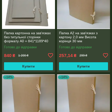
Папка картонна на зав'язках
Папка А2 на зав'язках з
без титульної сторінки
картону 2,0 мм Висота
формату А0 = 841*1189*40
корінця 30 мм
мм
Готово до відправки
Готово до відправки
840
257,14
₴
₴
1 200 ₴
299 ₴
Купити
Купити
–14%
–14%