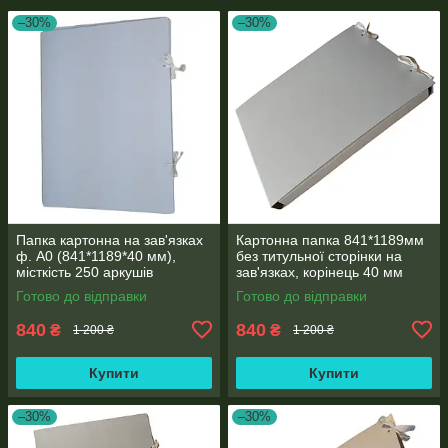
–30%
–30%
Папка картонна на зав'язках
Картонна папка 841*1189мм
ф. А0 (841*1189*40 мм),
без титульної сторінки на
місткість 250 аркушів
зав'язках, корінець 40 мм
Готово до відправки
Готово до відправки
840
840
₴
₴
1 200 ₴
1 200 ₴
Купити
Купити
–30%
–30%