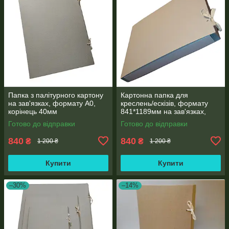
Папка з палітурного картону
Картонна папка для
на зав'язках, формату А0,
креслень/ескізів, формату
корінець 40мм
841*1189мм на зав'язках,
корінець 40 мм
Готово до відправки
Готово до відправки
840
840
₴
₴
1 200 ₴
1 200 ₴
Купити
Купити
–30%
–14%