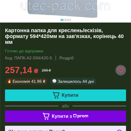
Картонна папка для креслень/ескізів,
формату 594*420мм на зав'язках, корінець 40
мм
Готово до відправки
Код: ПАПК-А2-594/420-5
Роздріб
257,14
₴
299 ₴
Економія
41.86 ₴
Залишилось
44 дні
Купити
або
Купити з