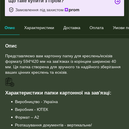
Що таке купити з Пром?
Замовлення під захистом
Опис
Характеристики
Доставка
Оплата
Умови п
Опис
Представляємо вам картонну папку для креслень/ескізів
формату 594*420 мм на зав'язках із корінцем шириною 40
мм. Ця папка створена для зручного та надійного зберігання
ваших цінних креслень та ескізів.
Характеристики папки картонної на зав'язці:
Виробництво - Україна
Виробник - ЮТЕК
Формат – А2
Розташування документів - вертикальне/