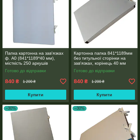
Папка картонна на зав'язках
Картонна папка 841*1189мм
ф. А0 (841*1189*40 мм),
без титульної сторінки на
місткість 250 аркушів
зав'язках, корінець 40 мм
Готово до відправки
Готово до відправки
840
840
₴
₴
1 200 ₴
1 200 ₴
Купити
Купити
–30%
–30%