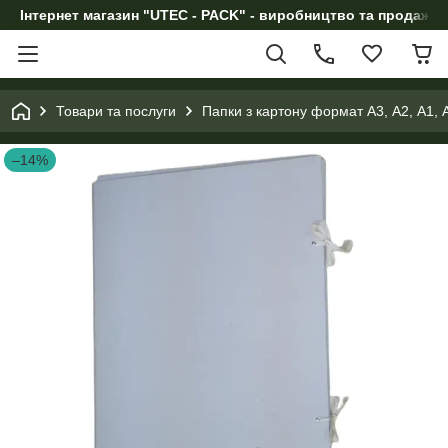
Інтернет магазин "UTEC - PACK" - виробництво та продаж п
Товари та послуги
Папки з картону формат А3, А2, А1, 
–14%