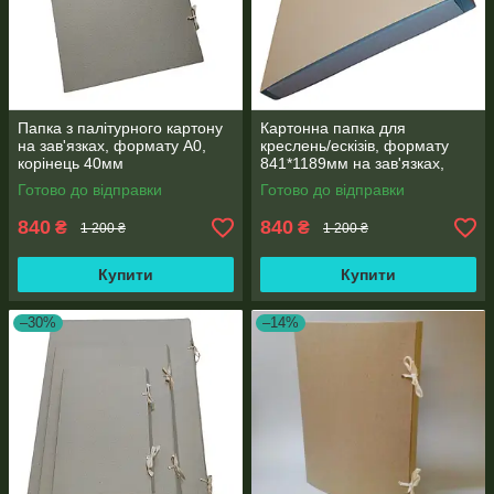
Папка з палітурного картону
Картонна папка для
на зав'язках, формату А0,
креслень/ескізів, формату
корінець 40мм
841*1189мм на зав'язках,
корінець 40 мм
Готово до відправки
Готово до відправки
840
840
₴
₴
1 200 ₴
1 200 ₴
Купити
Купити
–30%
–14%