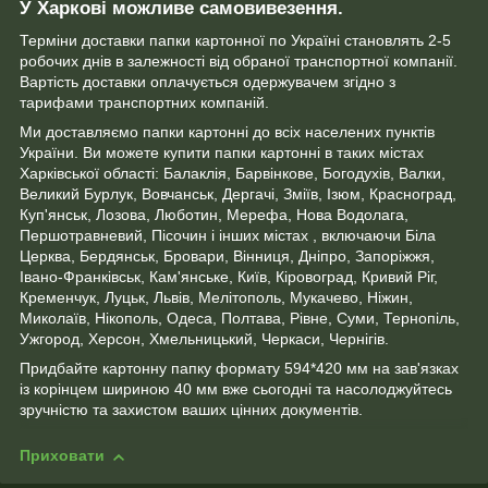
У Харкові можливе самовивезення.
Терміни доставки папки картонної по Україні становлять 2-5
робочих днів в залежності від обраної транспортної компанії.
Вартість доставки оплачується одержувачем згідно з
тарифами транспортних компаній.
Ми доставляємо папки картонні до всіх населених пунктів
України. Ви можете купити папки картонні в таких містах
Харківської області: Балаклія, Барвінкове, Богодухів, Валки,
Великий Бурлук, Вовчанськ, Дергачі, Зміїв, Ізюм, Красноград,
Куп'янськ, Лозова, Люботин, Мерефа, Нова Водолага,
Першотравневий, Пісочин і інших містах , включаючи Біла
Церква, Бердянськ, Бровари, Вінниця, Дніпро, Запоріжжя,
Івано-Франківськ, Кам'янське, Київ, Кіровоград, Кривий Ріг,
Кременчук, Луцьк, Львів, Мелітополь, Мукачево, Ніжин,
Миколаїв, Нікополь, Одеса, Полтава, Рівне, Суми, Тернопіль,
Ужгород, Херсон, Хмельницький, Черкаси, Чернігів.
Придбайте картонну папку формату 594*420 мм на зав'язках
із корінцем шириною 40 мм вже сьогодні та насолоджуйтесь
зручністю та захистом ваших цінних документів.
Приховати