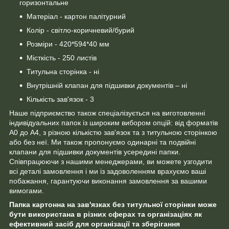
горизонтальне
Матеріал - картон палітурний
Колір - світло-коричневий/бурий
Розміри - 420*594*40 мм
Місткість - 250 листів
Титульна сторінка - ні
Внутрішній клапан для підшивки документів – ні
Кількість зав'язок - 3
Наше підприємство також спеціалізується на виготовленні
індивідуальних папок із широким вибором опцій: від форматів
А0 до А4, з різною кількістю зав'язок та з титульною сторінкою
або без неї. Ми також пропонуємо одинарні та подвійні
клапани для підшивки документів усередині папки.
Співпрацюючи з нашими менеджерами, ви можете узгодити
всі деталі замовлення і ми із задоволенням врахуємо ваші
побажання, гарантуючи виконання замовлення за вашими
вимогами.
Папка картонна на зав'язках без титульної сторінки може
бути використана в різних сферах та організаціях як
ефективний засіб для організації та зберігання