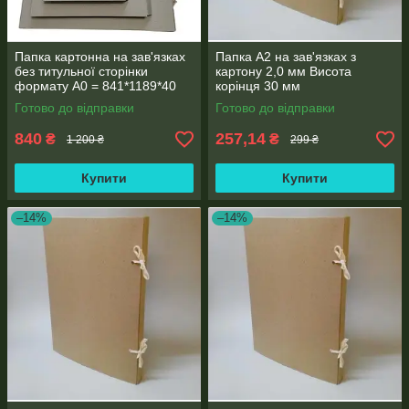
Папка картонна на зав'язках
Папка А2 на зав'язках з
без титульної сторінки
картону 2,0 мм Висота
формату А0 = 841*1189*40
корінця 30 мм
мм
Готово до відправки
Готово до відправки
840
257,14
₴
₴
1 200 ₴
299 ₴
Купити
Купити
–14%
–14%