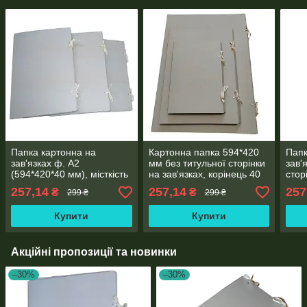
Папка картонна на
Картонна папка 594*420
Папк
зав'язках ф. А2
мм без титульної сторінки
зав'
(594*420*40 мм), місткість
на зав'язках, корінець 40
стор
250 аркушів
мм
594*
257,14
257,14
257
₴
₴
299 ₴
299 ₴
Купити
Купити
Акційні пропозиції та новинки
–30%
–30%