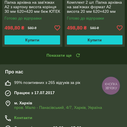
Папка архівна на зав'язках
Комплект 2 шт. Папка архівна
А2 з картону висота корінця
на зав'язках формат А2
30 мм 620×420 мм беж ЮТЕК
висота 20 мм 620×420 мм
ПАА2-30(2шт.)
ЮТЕК ПАА2-20-2
Готово до відправки
Готово до відправки
498,80
498,80
₴
₴
580 ₴
580 ₴
Купити
Купити
Показати ще
Про нас
99% позитивних з 265 відгуків за рік
КНОПКА
ЗВ'ЯЗКУ
Працює з 17.07.2017
м. Харків
пров. Мало - Панасівський, 4/7, Харків, Україна
Контакти