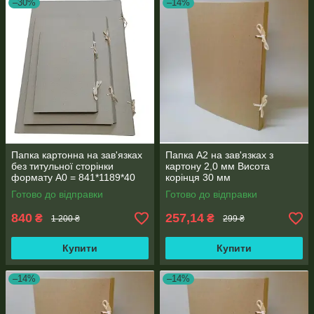
–30%
–14%
Папка картонна на зав'язках
Папка А2 на зав'язках з
без титульної сторінки
картону 2,0 мм Висота
формату А0 = 841*1189*40
корінця 30 мм
мм
Готово до відправки
Готово до відправки
840
257,14
₴
₴
1 200 ₴
299 ₴
Купити
Купити
–14%
–14%