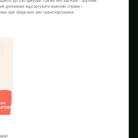
щають до 250 аркушів. Папки без зав'язок - зручний
кий допоможе відсортувати важливі справи і
ень при зберіганні або транспортуванні.
арів!