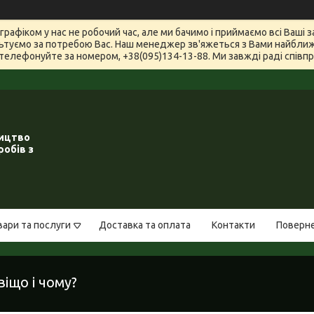
графіком у нас не робочий час, але ми бачимо і приймаємо всі Ваші
туємо за потребою Вас. Наш менеджер зв'яжеться з Вами найближчи
телефонуйте за номером, +38(095)134-13-88. Ми завжді раді співпра
ництво
робів з
вари та послуги
Доставка та оплата
Контакти
Поверне
віщо і чому?