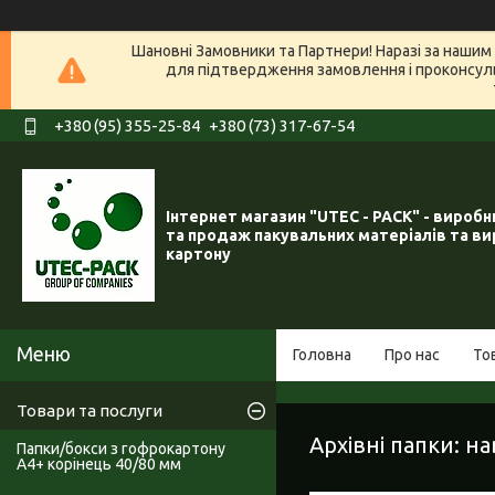
Шановні Замовники та Партнери! Наразі за нашим 
для підтвердження замовлення і проконсуль
+380 (95) 355-25-84
+380 (73) 317-67-54
Інтернет магазин "UTEC - PACK" - вироб
та продаж пакувальних матеріалів та ви
картону
Головна
Про нас
То
Товари та послуги
Архівні папки: на
Папки/бокси з гофрокартону
А4+ корінець 40/80 мм