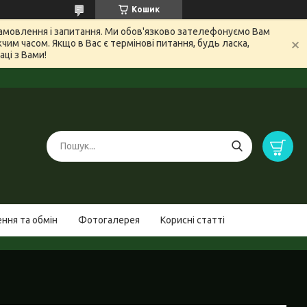
Кошик
 замовлення і запитання. Ми обов'язково зателефонуємо Вам
м часом. Якщо в Вас є термінові питання, будь ласка,
ці з Вами!
ння та обмін
Фотогалерея
Корисні статті