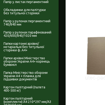
Папір у листах пергаментний
Обкладинки для палітурки
без титульноі сторінки
Папір у рулонах пергаментний
740/840 мм
Папір у рулонах парафінований
420/600/840/1020 мм
Папки картонні архівні/
нотаріальні без титульної
сторінки ф. А4+
Папки архівні Міністерство
оборони України А4+ корінець
бумвініл
Папка Міністерство оборони
України А4 + планка для
підшивки документів
Картон палітурний (палета
400-500 кг)
Картон палітурний
(комплекти) А4 210*297 мм/А3