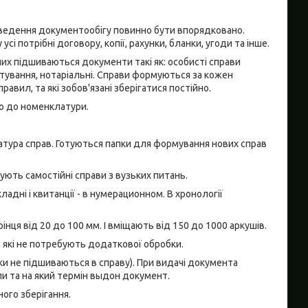
, ведення документообігу повинно бути впорядковано.
і потрібні договору, копії, рахунки, бланки, угоди та інше.
 них підшиваються документи такі як: особисті справи
истування, нотаріальні. Справи формуються за кожен
равил, та які зобов'язані зберігатися постійно.
но до номенклатури.
атура справ. Готуються папки для формування нових справ
ують самостійні справи з вузьких питань.
дні і квитанції - в нумерационном. В хронології
ця від 20 до 100 мм. І вміщають від 150 до 1000 аркушів.
 які не потребують додаткової обробки.
ки не підшиваються в справу). При видачі документа
ли та на який термін выдон документ.
ого зберігання.