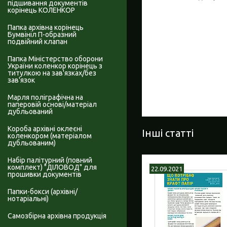
підшивання документів
корінець КОЛЕНКОР
Папка архівна корінець
Бумвініл П-образний
подвійний клапан
Папка Міністерство оборони
України коленкор корінець з
титулкою на зав'язках/без
зав'язок
Марля поліграфічна на
паперовій основі/матеріал
дубльований
Короба архівні оклеєні
Інші статті
коленкором (матеріалом
дубльованим)
Набір палітурний (повний
комплект) "ДІЛОВОД" для
22.09.2021
прошивки документів
Папки-бокси (архівні/
нотаріальні)
Самозбірна архівна продукція