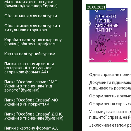
Матеріали для палітурки
(бумвініл/коленкор Европа)
28.08.2021
Обладнання для палітурки
Обкладинки для палітурки з
титульною сторінкою
Короба з палітурного картону
(архівні) обклеєні крафтом
Картон палітурний гуртом
Папки з картону архівні та
нотаріальні з титульною
сторінкою формат А4+
Одна справа не повин
Папка "Особова справа" МО
Документи підшивають
України з тисненням "під
підшивають розпоряд
золото" (бумвініл)
Оформляють документи
Папка "Особова Справа" МО
Оформлення справ слі
України з PP покриттям
У справу включають д
Папка "Особова Справа" ДСНС
підшитої справи, на 
України з тисненням (бумвініл)
Заключним етапом роб
Папки з картону формат А3,