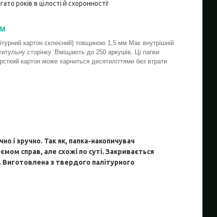
ато років в цілості й схоронності!
ем
літурний картон склеєний) товщиною 1,5 мм Має внутрішній
 титульну сторінку. Вміщають до 250 аркушів. Ці папки
орсткий картон може харниться десятиліттями без втрати
но і зручно. Так як, папка-накопичувач
ємом справ, але схожі по суті. Закривається
и. Виготовлена з твердого палітурного