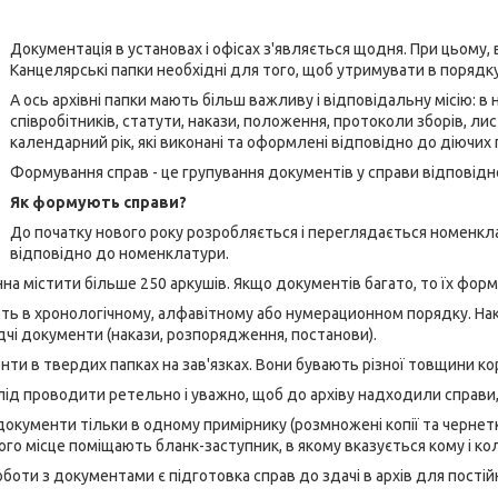
Документація в установах і офісах з'являється щодня. При цьому
Канцелярські папки необхідні для того, щоб утримувати в порядку ус
А ось архівні папки мають більш важливу і відповідальну місію: в
співробітників, статути, накази, положення, протоколи зборів, л
календарний рік, які виконані та оформлені відповідно до діючих п
Формування справ - це групування документів у справи відповід
Як формують справи?
До початку нового року розробляється і переглядається номенкл
відповідно до номенклатури.
на містити більше 250 аркушів. Якщо документів багато, то їх форм
 в хронологічному, алфавітному або нумерационном порядку. Накла
чі документи (накази, розпорядження, постанови).
 в твердих папках на зав'язках. Вони бувають різної товщини корін
д проводити ретельно і уважно, щоб до архіву надходили справи,
окументи тільки в одному примірнику (розмножені копії та чернет
його місце поміщають бланк-заступник, в якому вказується кому і ко
оти з документами є підготовка справ до здачі в архів для постійн