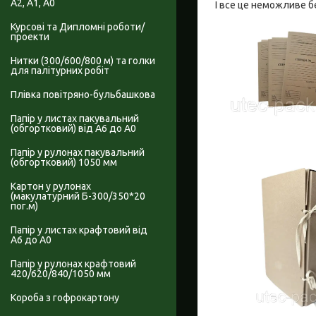
А2, А1, А0
І все це неможливе бе
Курсові та Дипломні роботи/
проекти
Нитки (300/600/800 м) та голки
для палітурних робіт
Плівка повітряно-бульбашкова
Папір у листах пакувальний
(обгортковий) від А6 до А0
Папір у рулонах пакувальний
(обгортковий) 1050 мм
Картон у рулонах
(макулатурний Б-300/350*20
пог.м)
Папір у листах крафтовий від
А6 до А0
Папір у рулонах крафтовий
420/620/840/1050 мм
Короба з гофрокартону