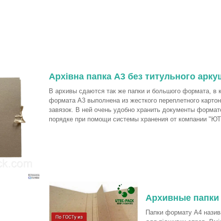
Архівна папка А3 без титульного арку
В архивы сдаются так же папки и большого формата, в 
формата А3 выполнена из жесткого переплетного картон
завязок. В ней очень удобно хранить документы форма
порядке при помощи системы хранения от компании "ЮТ
Архивные папки 
Папки формату А4 назива