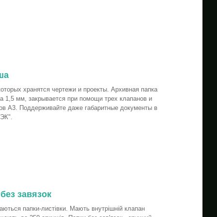
ша
которых хранятся чертежи и проекты. Архивная папка
а 1,5 мм, закрывается при помощи трех клапанов и
тов А3. Поддерживайте даже габаритные документы в
ЭК".
без завязок
ються папки-листівки. Мають внутрішній клапан