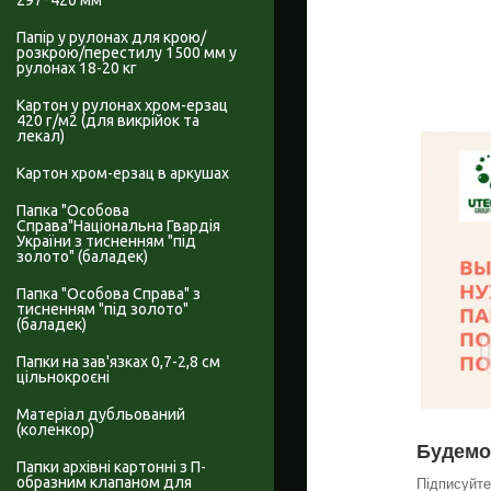
297*420 мм
Папір у рулонах для крою/
розкрою/перестилу 1500 мм у
рулонах 18-20 кг
Картон у рулонах хром-ерзац
420 г/м2 (для викрійок та
лекал)
Картон хром-ерзац в аркушах
Папка "Особова
Справа"Національна Гвардія
України з тисненням "під
золото" (баладек)
Папка "Особова Справа" з
тисненням "під золото"
(баладек)
Папки на зав'язках 0,7-2,8 см
цільнокроєні
Матеріал дубльований
(коленкор)
Будемо 
Папки архівні картонні з П-
образним клапаном для
Підписуйте