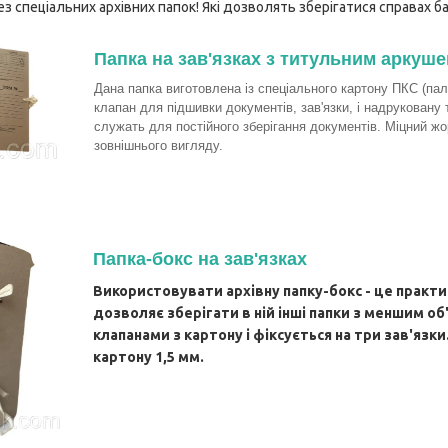
з спеціальних архівних папок! Які дозволять зберігатися справах баг
Папка на зав'язках з титульним аркуш
Дана папка виготовлена із спеціального картону ПКС (па
клапан для підшивки документів, зав'язки, і надруковану
служать для постійного зберігання документів. Міцний ж
зовнішнього вигляду.
Папка-бокс на зав'язках
Використовувати архівну папку-бокс - це практич
дозволяє зберігати в ній інші папки з меншим об'
клапанами з картону і фіксується на три зав'язк
картону 1,5 мм.